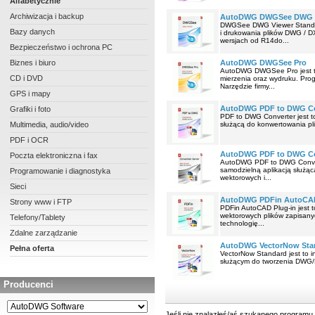
Alfabetycznie
Archiwizacja i backup
AutoDWG DWGSee DWG V
DWGSee DWG Viewer Standard
Bazy danych
i drukowania plików DWG / 
wersjach od R14do...
Bezpieczeństwo i ochrona PC
Biznes i biuro
AutoDWG DWGSee Pro
AutoDWG DWGSee Pro jest to
CD i DVD
mierzenia oraz wydruku. Pr
Narzędzie firmy...
GPS i mapy
AutoDWG PDF to DWG Co
Grafiki i foto
PDF to DWG Converter jest to
Multimedia, audio/video
służącą do konwertowania pl
PDF i OCR
AutoDWG PDF to DWG Con
Poczta elektroniczna i fax
AutoDWG PDF to DWG Converte
samodzielną aplikacją służą
Programowanie i diagnostyka
wektorowych i...
Sieci
AutoDWG PDFin AutoCAD
Strony www i FTP
PDFin AutoCAD Plug-in jest t
wektorowych plików zapisan
Telefony/Tablety
technologię...
Zdalne zarządzanie
AutoDWG VectorNow Stand
Pełna oferta
VectorNow Standard jest to 
służącym do tworzenia DWG/DX
Producenci
Jeśli nie znalazłeś/aś szukanego programu 