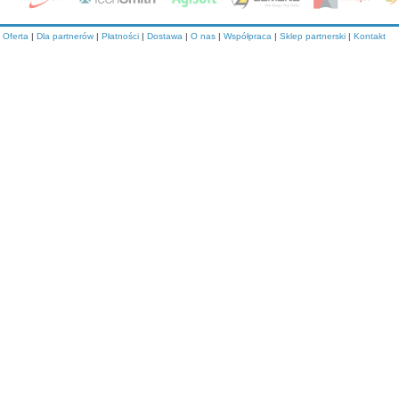
Oferta
|
Dla partnerów
|
Płatności
|
Dostawa
|
O nas
|
Współpraca
|
Sklep partnerski
|
Kontakt