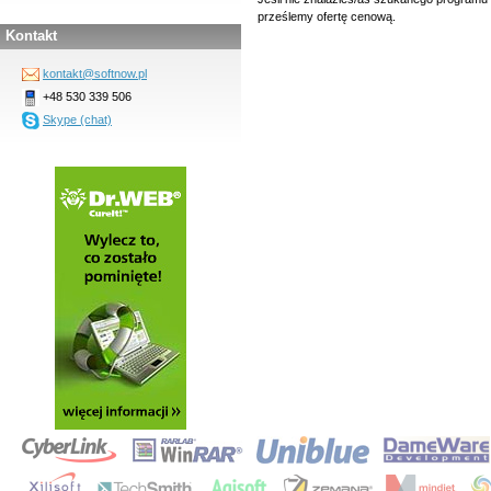
prześlemy ofertę cenową.
Kontakt
kontakt@softnow.pl
+48 530 339 506
Skype (chat)