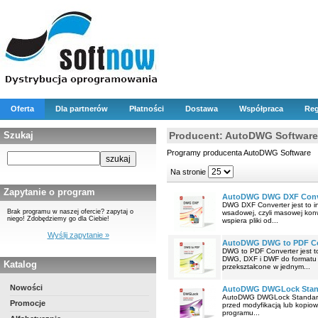
Oferta
Dla partnerów
Płatności
Dostawa
Współpraca
Reg
Szukaj
Producent: AutoDWG Software
Programy producenta AutoDWG Software
Na stronie
Zapytanie o program
AutoDWG DWG DXF Conv
DWG DXF Converter jest to i
Brak programu w naszej ofercie? zapytaj o
wsadowej, czyli masowej konw
niego! Zdobędziemy go dla Ciebie!
wspiera pliki od...
Wyślij zapytanie »
AutoDWG DWG to PDF Co
DWG to PDF Converter jest t
DWG, DXF i DWF do formatu 
Katalog
przekształcone w jednym...
Nowości
AutoDWG DWGLock Stan
AutoDWG DWGLock Standard j
Promocje
przed modyfikacją lub kopiow
programu...