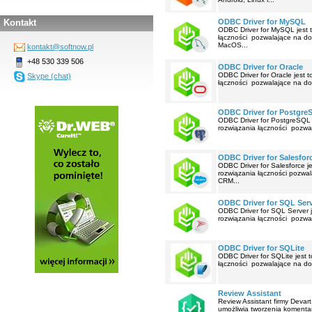
Kontakt
ODBC Driver for MySQL
ODBC Driver for MySQL jest t
łączności pozwalające na d
MacOS...
kontakt@softnow.pl
+48 530 339 506
ODBC Driver for Oracle
ODBC Driver for Oracle jest 
Skype (chat)
łączności pozwalające na do
ODBC Driver for Postgre
ODBC Driver for PostgreSQL j
rozwiązania łączności pozwa
ODBC Driver for Salesfor
ODBC Driver for Salesforce j
rozwiązania łączności pozwa
CRM...
ODBC Driver for SQL Ser
ODBC Driver for SQL Server j
rozwiązania łączności pozwa
ODBC Driver for SQLite
ODBC Driver for SQLite jest 
łączności pozwalające na do
Review Assistant
Review Assistant firmy Devart
umożliwia tworzenia komenta