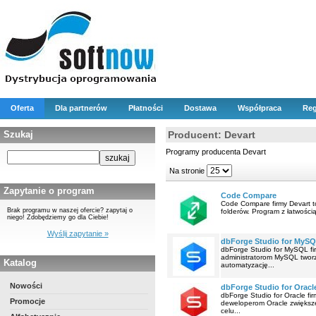
Oferta
Dla partnerów
Płatności
Dostawa
Współpraca
Reg
Szukaj
Producent: Devart
Programy producenta Devart
Na stronie
Zapytanie o program
Code Compare
Code Compare firmy Devart t
Brak programu w naszej ofercie? zapytaj o
folderów. Program z łatwością 
niego! Zdobędziemy go dla Ciebie!
Wyślij zapytanie »
dbForge Studio for MyS
dbForge Studio for MySQL fi
administratorom MySQL twor
Katalog
automatyzację...
Nowości
dbForge Studio for Oracl
dbForge Studio for Oracle fi
Promocje
deweloperom Oracle zwiększe
celu...