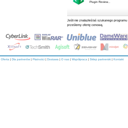
Plugin Review...
Jeśli nie znalazłeś/aś szukanego programu 
prześlemy ofertę cenową.
Oferta
|
Dla partnerów
|
Płatności
|
Dostawa
|
O nas
|
Współpraca
|
Sklep partnerski
|
Kontakt