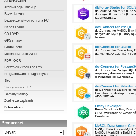
Alfabetycznie
Archiwizacja i backup
dbForge Studio for SQL S
dbForge Studio for SQL Serv
Bazy danych
dbForge Studio for SQL Serv
raportowania...
Bezpieczeństwo i ochrona PC
Biznes i biuro
dotConnect for MySQL
dotConnect for MySQL firmy 
CD i DVD
danych dla MySQL, który opie
bazami...
GPS i mapy
dotConnect for Oracle
Grafiki i foto
dotConnect for Oracle firmy 
Multimedia, audio/video
danych dla Oracle, który opie
PDF i OCR
dotConnect for Postgre
Poczta elektroniczna i fax
dotConnect for PostgreSQL f
ulepszony dostawca danych d
Programowanie i diagnostyka
rozwiązanie do tworzenia...
Sieci
dotConnect for Salesforc
Strony www i FTP
dotConnect for Salesforce fi
Umożliwia on dostęp do dan
Telefony/Tablety
ADO.NET lub...
Zdalne zarządzanie
Entity Developer
Pełna oferta
Entity Developer firmy Deva
ORM, zwiększające wydajność 
Developer...
Producenci
MySQL Data Access Com
MySQL Data Access (MyDAC) f
MySQL i MariaDB z Delphi, C
Android, Linux i...