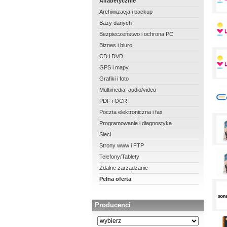
Alfabetycznie
Archiwizacja i backup
Bazy danych
Bezpieczeństwo i ochrona PC
Biznes i biuro
CD i DVD
GPS i mapy
Grafiki i foto
Multimedia, audio/video
PDF i OCR
Poczta elektroniczna i fax
Programowanie i diagnostyka
Sieci
Strony www i FTP
Telefony/Tablety
Zdalne zarządzanie
Pełna oferta
Producenci