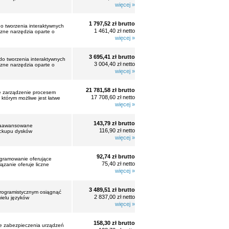
więcej »
1 797,52 zł brutto
 tworzenia interaktywnych
1 461,40 zł netto
czne narzędzia oparte o
więcej »
3 695,41 zł brutto
o tworzenia interaktywnych
3 004,40 zł netto
czne narzędzia oparte o
więcej »
21 781,58 zł brutto
te zarządzenie procesem
17 708,60 zł netto
którym możliwe jest łatwe
więcej »
143,79 zł brutto
o zaawansowane
116,90 zł netto
ackupu dysków
więcej »
92,74 zł brutto
rogramowanie oferujące
75,40 zł netto
zanie oferuje liczne
więcej »
3 489,51 zł brutto
programistycznym osiągnąć
2 837,00 zł netto
wielu języków
więcej »
158,30 zł brutto
ne zabezpieczenia urządzeń