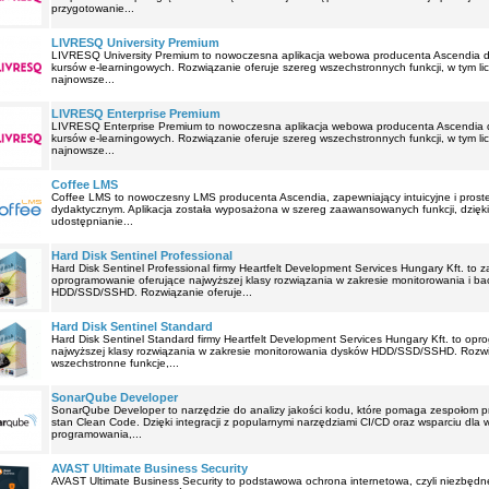
przygotowanie...
LIVRESQ University Premium
LIVRESQ University Premium to nowoczesna aplikacja webowa producenta Ascendia do
kursów e-learningowych. Rozwiązanie oferuje szereg wszechstronnych funkcji, w tym li
najnowsze...
LIVRESQ Enterprise Premium
LIVRESQ Enterprise Premium to nowoczesna aplikacja webowa producenta Ascendia d
kursów e-learningowych. Rozwiązanie oferuje szereg wszechstronnych funkcji, w tym li
najnowsze...
Coffee LMS
Coffee LMS to nowoczesny LMS producenta Ascendia, zapewniający intuicyjne i pros
dydaktycznym. Aplikacja została wyposażona w szereg zaawansowanych funkcji, dzięki 
udostępnianie...
Hard Disk Sentinel Professional
Hard Disk Sentinel Professional firmy Heartfelt Development Services Hungary Kft. t
oprogramowanie oferujące najwyższej klasy rozwiązania w zakresie monitorowania i b
HDD/SSD/SSHD. Rozwiązanie oferuje...
Hard Disk Sentinel Standard
Hard Disk Sentinel Standard firmy Heartfelt Development Services Hungary Kft. to op
najwyższej klasy rozwiązania w zakresie monitorowania dysków HDD/SSD/SSHD. Rozwią
wszechstronne funkcje,...
SonarQube Developer
SonarQube Developer to narzędzie do analizy jakości kodu, które pomaga zespołom 
stan Clean Code. Dzięki integracji z popularnymi narzędziami CI/CD oraz wsparciu dla 
programowania,...
AVAST Ultimate Business Security
AVAST Ultimate Business Security to podstawowa ochrona internetowa, czyli niezbęd