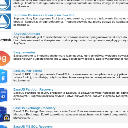
obsługi i kontroli zdalnego połączenia. Program pozwala na zdalny dostęp do koputer
spotkania w...
Supremo Business - licencja na dwa lata
Supremo firmy Nanosystems S.r.l. jest to niezawodne, proste w użytkowaniu i kompletn
obsługi i kontroli zdalnego połączenia. Program pozwala na zdalny dostęp do koputer
spotkania w...
Anydesk Ultimate
AnyDesk Ultimate jest to wszechstronne i zaawansowane oprogramowanie służące do o
Umożliwia niezawodne i bezpieczne zdalne połączenie z komputerem znajdującym się w 
AnyDesk...
Easygenerator
Easygenerator to intuicyjna platforma e-learningowa, która umożliwia tworzenie nowocz
szkoleniowych i udostępnianie ich w łatwy i skuteczny sposób. Dzięki wykorzystaniu rozw
EaseUS PDF Editor
EaseUS PDF Editor producenta EaseUS to zaawansowane narzędzie do edycji plików PD
zakres funkcji, umożliwiając użytkownikom łatwe zarządzanie i manipulowanie dokumen
intuicyjnemu...
EaseUS Partition Recovery
EaseUS Partition Recovery producenta EaseUS to zaawansowane narzędzie do odzyski
dyskowych. Program umożliwia szybkie i łatwe przywracanie danych z dysków twardych,
liczne...
EaseUS Exchange Recovery
EaseUS Exchange Recovery producenta EaseUS to zaawansowane narzędzie do odzy
Microsoft Exchange. Dzięki szerokiemu zakresowi wszechstronnych funkcji program ide
przywracaniu...
EaseUS MS SQL Recovery