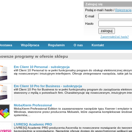
Zaloguj się
Podaj e-mail i hasło /
Rejestracja
E-mail
Hasło
Zapomniałeś/aś hasła?
Dostawa
Współpraca
Regulamin
O nas
Kontakt
nowsze programy w ofercie sklepu
Em Client 10 Personal - subskrypcja
eM Client 10 Personal to w pełni funkcjonalny program do obsługi elektronicznej skrzyn
się nowoczesnym i intuicyjnym interfejsem. Oferuje zintegrowane narzędzia, takie jak ka
Em Client 10 Pro for Business - subskrypcja
eM Client 10 Pro for Business to w pełni funkcjonalny program do zarządzania elektro
stworzony z myślą o potrzebach firm. Charakteryzuje się nowoczesnym, intuicyjnym interf
MobaXterm Professional
MobaXterm Professional Edition to zaawansowane narzędzie typu Xserver i emulator t
Windows, stworzone przez producenta Mobatek, które zapewnia kompleksowe środowis
systemów,...
LIVRESQ Academic PRO
LIVRESQ Academic PRO producenta Ascendia to nowoczesne rozwiązanie do tworzeni
bezpośrednio w przeglądarce. Narzędzie oferuje dostęp do wszechstronnej aplikacji we