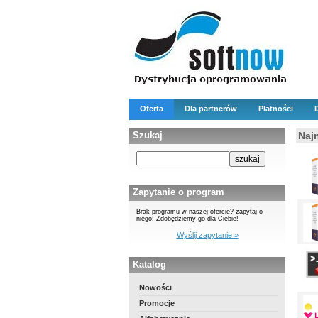
Oferta
Dla partnerów
Płatności
Szukaj
Naj
Zapytanie o program
Brak programu w naszej ofercie? zapytaj o
niego! Zdobędziemy go dla Ciebie!
Wyślij zapytanie »
Katalog
Nowości
Promocje