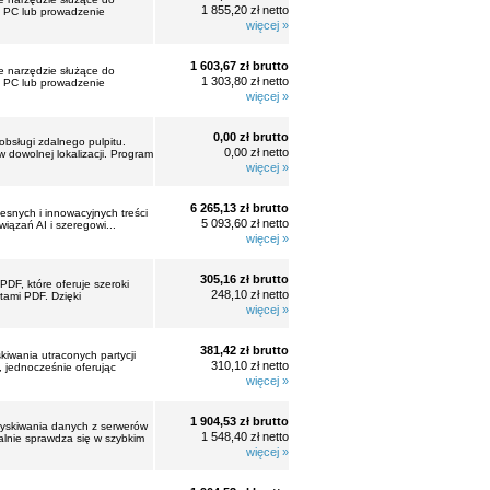
1 855,20 zł netto
a PC lub prowadzenie
więcej »
1 603,67 zł brutto
e narzędzie służące do
1 303,80 zł netto
a PC lub prowadzenie
więcej »
0,00 zł brutto
bsługi zdalnego pulpitu.
0,00 zł netto
dowolnej lokalizacji. Program
więcej »
6 265,13 zł brutto
esnych i innowacyjnych treści
5 093,60 zł netto
iązań AI i szeregowi...
więcej »
305,16 zł brutto
F, które oferuje szeroki
248,10 zł netto
tami PDF. Dzięki
więcej »
381,42 zł brutto
wania utraconych partycji
310,10 zł netto
 jednocześnie oferując
więcej »
1 904,53 zł brutto
skiwania danych z serwerów
1 548,40 zł netto
alnie sprawdza się w szybkim
więcej »