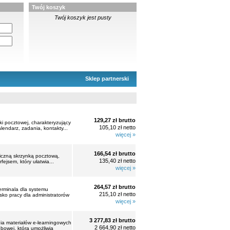
Twój koszyk
Twój koszyk jest pusty
Sklep partnerski
129,27 zł brutto
ki pocztowej, charakteryzujący
105,10 zł netto
lendarz, zadania, kontakty...
więcej »
166,54 zł brutto
niczną skrzynką pocztową,
135,40 zł netto
ejsem, który ułatwia...
więcej »
264,57 zł brutto
erminala dla systemu
215,10 zł netto
ko pracy dla administratorów
więcej »
3 277,83 zł brutto
a materiałów e-learningowych
2 664,90 zł netto
bowej, która umożliwia