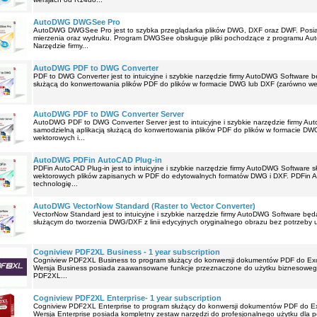
AutoDWG DWGSee Pro
AutoDWG DWGSee Pro jest to szybka przeglądarka plików DWG, DXF oraz DWF. Posia
mierzenia oraz wydruku. Program DWGSee obsługuje pliki pochodzące z programu Au
Narzędzie firmy...
AutoDWG PDF to DWG Converter
PDF to DWG Converter jest to intuicyjne i szybkie narzędzie firmy AutoDWG Software 
służącą do konwertowania plików PDF do plików w formacie DWG lub DXF (zarówno wek
AutoDWG PDF to DWG Converter Server
AutoDWG PDF to DWG Converter Server jest to intuicyjne i szybkie narzędzie firmy 
samodzielną aplikacją służącą do konwertowania plików PDF do plików w formacie DW
wektorowych i...
AutoDWG PDFin AutoCAD Plug-in
PDFin AutoCAD Plug-in jest to intuicyjne i szybkie narzędzie firmy AutoDWG Software
wektorowych plików zapisanych w PDF do edytowalnych formatów DWG i DXF. PDFin A
technologię...
AutoDWG VectorNow Standard (Raster to Vector Converter)
VectorNow Standard jest to intuicyjne i szybkie narzędzie firmy AutoDWG Software 
służącym do tworzenia DWG/DXF z linii edycyjnych oryginalnego obrazu bez potrzeby u
Cogniview PDF2XL Business - 1 year subscription
Cogniview PDF2XL Business to program służący do konwersji dokumentów PDF do Exce
Wersja Business posiada zaawansowane funkcje przeznaczone do użytku biznesowego
PDF2XL...
Cogniview PDF2XL Enterprise- 1 year subscription
Cogniview PDF2XL Enterprise to program służący do konwersji dokumentów PDF do Ex
Wersja Enterprise posiada kompletny zestaw narzędzi do profesjonalnego użytku dla 