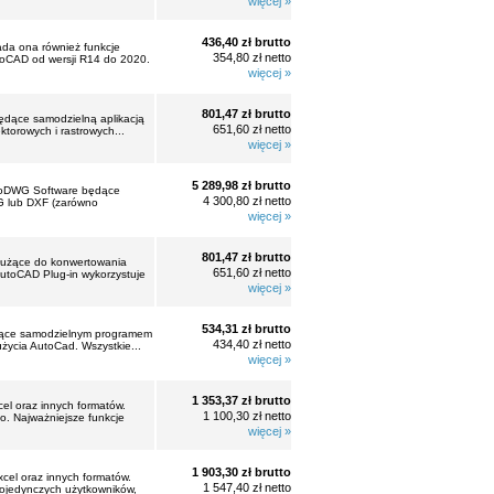
więcej »
436,40 zł brutto
da ona również funkcje
354,80 zł netto
toCAD od wersji R14 do 2020.
więcej »
801,47 zł brutto
będące samodzielną aplikacją
651,60 zł netto
torowych i rastrowych...
więcej »
5 289,98 zł brutto
AutoDWG Software będące
4 300,80 zł netto
G lub DXF (zarówno
więcej »
801,47 zł brutto
 służące do konwertowania
651,60 zł netto
utoCAD Plug-in wykorzystuje
więcej »
534,31 zł brutto
będące samodzielnym programem
434,40 zł netto
życia AutoCad. Wszystkie...
więcej »
1 353,37 zł brutto
l oraz innych formatów.
1 100,30 zł netto
. Najważniejsze funkcje
więcej »
1 903,30 zł brutto
cel oraz innych formatów.
1 547,40 zł netto
pojedynczych użytkowników,