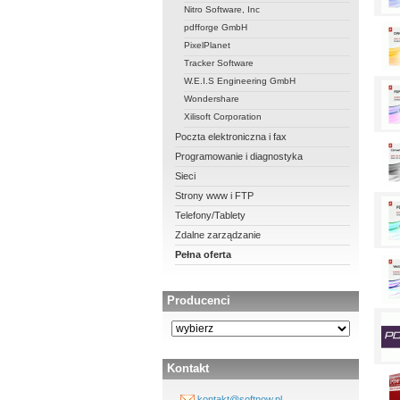
Nitro Software, Inc
pdfforge GmbH
PixelPlanet
Tracker Software
W.E.I.S Engineering GmbH
Wondershare
Xilisoft Corporation
Poczta elektroniczna i fax
Programowanie i diagnostyka
Sieci
Strony www i FTP
Telefony/Tablety
Zdalne zarządzanie
Pełna oferta
Producenci
Kontakt
kontakt@softnow.pl