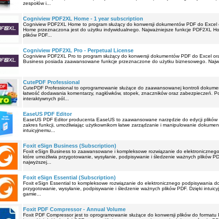
zespołów i...
Cogniview PDF2XL Home - 1 year subscription
Cogniview PDF2XL Home to program służący do konwersji dokumentów PDF do Excel o
Home przeznaczona jest do użytku indywidualnego. Najważniejsze funkcje PDF2XL 
plików PDF...
Cogniview PDF2XL Pro - Perpetual License
Cogniview PDF2XL Pro to program służący do konwersji dokumentów PDF do Excel ora
Business posiada zaawansowane funkcje przeznaczone do użytku biznesowego. Najwa
CutePDF Professional
CutePDF Professional to oprogramowanie służące do zaawansowanej kontroli dokume
łatwość dodawania komentarzy, nagłówków, stopek, znaczników oraz zabezpieczeń. P
interaktywnych pól...
EaseUS PDF Editor
EaseUS PDF Editor producenta EaseUS to zaawansowane narzędzie do edycji plików PD
zakres funkcji, umożliwiając użytkownikom łatwe zarządzanie i manipulowanie dokumen
intuicyjnemu...
Foxit eSign Business (Subscription)
Foxit eSign Business to zaawansowane i kompleksowe rozwiązanie do elektroniczne
które umożliwia przygotowanie, wysyłanie, podpisywanie i śledzenie ważnych plików P
najwyższej...
Foxit eSign Essential (Subscription)
Foxit eSign Essential to kompleksowe rozwiązanie do elektronicznego podpisywania d
przygotowanie, wysyłanie, podpisywanie i śledzenie ważnych plików PDF. Dzięki intuicyj
gamie...
Foxit PDF Compressor - Annual Volume
Foxit PDF Compressor jest to oprogramowanie służące do konwersji plików do formatu 