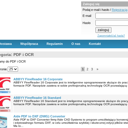
Zaloguj się
Podaj e-mail i hasło /
Rejestracja
E-mail
Hasło
Zapomniałeś/aś hasła?
Dostawa
Współpraca
Regulamin
O nas
Kontakt
egoria: PDF i OCR
amy do PDF i OCR
tronie
1
2
3
»
ABBYY FineReader 16 Corporate
ABBYY FineReader 16 Corporate jest to inteligentne oprogramowanie służące do pracy
formacie PDF. Narzędzie zawiera w sobie profesjonalną technologię OCR pozwalającą na 
ABBYY FineReader 16 Standard
ABBYY FineReader 16 Standard jest to inteligentne oprogramowanie służące do pracy 
formacie PDF. Narzędzie zawiera w sobie profesjonalną technologię OCR pozwalającą na 
Aide PDF to DXF (DWG) Converter
Aide PDF to DXF Converter firmy Aide CAD Systems to program umożliwiający konwers
i edytowalnego formatu DXF, w celu umożliwienia szybkiej i skutecznej edycji plików 
Ma to...