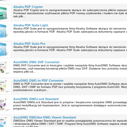
Aloaha PDF Crypter
Aloaha PDF Crypter jest to oprogramowanie służące do zabezpieczenia plików zapisa
Ponieważ standardowe szyfrowanie plików PDF nazwą użytkownika i hasłem nie było 
taki plik...
Aloaha PDF Suite Light
Aloaha PDF Suite jest to oprogramowanie firmy Aloaha Software służące do tworzen
wysokiej jakości w formacie PDF. Aloaha PDF Suite zabezpiecza dokumenty zapisane w
Aloaha PDF Suite Pro
Aloaha PDF Suite jest to oprogramowanie firmy Aloaha Software służące do tworzen
wysokiej jakości w formacie PDF. Aloaha PDF Suite zabezpiecza dokumenty zapisane w
AutoDWG DWG DXF Converter
DWG DXF Converter jest to intuicyjne i szybkie narzędzie firmy AutoDWG Software słu
wsadowej, czyli masowej konwersji plików DWG oraz DXF. Działanie bez potrzeby insta
wspiera pliki od...
AutoDWG DWG to PDF Converter
DWG to PDF Converter jest to proste i szybkie narzędzie firmy AutoDWG Software słu
DWG, DXF i DWF do formatu PDF bez potrzeby korzystania z programu AutoCAD. Wsz
przekształcone w jednym...
AutoDWG DWGLock Standard
AutoDWG DWGLock Standard jest to potężne i bezpieczne narzędzie DWG pozwalając
przed modyfikacją lub kopiowaniem. Jest to oprogramowanie działające autonomicznie. 
programu...
AutoDWG DWGSee DWG Viewer Standard
DWGSee DWG Viewer Standard jest to szybka przeglądarka przeznaczona do wyszukiw
i drukowania plików DWG / DXF / DWF. Program firmy AutoDWG Software wspiera obs
wersjach od R14do...