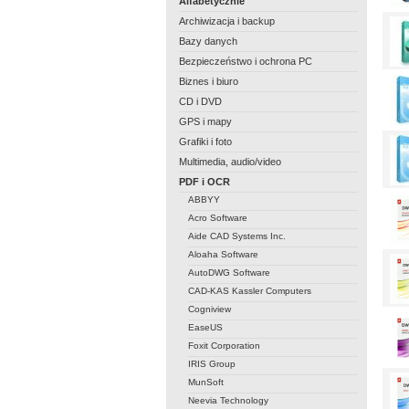
Alfabetycznie
Archiwizacja i backup
Bazy danych
Bezpieczeństwo i ochrona PC
Biznes i biuro
CD i DVD
GPS i mapy
Grafiki i foto
Multimedia, audio/video
PDF i OCR
ABBYY
Acro Software
Aide CAD Systems Inc.
Aloaha Software
AutoDWG Software
CAD-KAS Kassler Computers
Cogniview
EaseUS
Foxit Corporation
IRIS Group
MunSoft
Neevia Technology