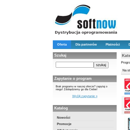
Oferta
Dla partnerów
Płatności
Szukaj
Kat
Progr
Na s
Zapytanie o program
Brak programu w naszej ofercie? zapytaj o
niego! Zdobędziemy go dla Ciebie!
Wyślij zapytanie »
Katalog
Nowości
Promocje