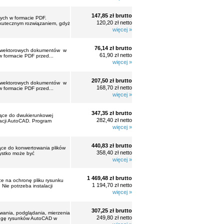
147,85 zł brutto
nych w formacie PDF.
120,20 zł netto
skutecznym rozwiązaniem, gdyż
więcej »
76,14 zł brutto
ia wektorowych dokumentów w
61,90 zł netto
 formacie PDF przed...
więcej »
207,50 zł brutto
ia wektorowych dokumentów w
168,70 zł netto
 formacie PDF przed...
więcej »
347,35 zł brutto
żące do dwukierunkowej
282,40 zł netto
lacji AutoCAD. Program
więcej »
440,83 zł brutto
żące do konwertowania plików
358,40 zł netto
ystko może być
więcej »
1 469,48 zł brutto
e na ochronę pliku rysunku
1 194,70 zł netto
Nie potrzeba instalacji
więcej »
307,25 zł brutto
ania, podglądania, mierzenia
249,80 zł netto
ługę rysunków AutoCAD w