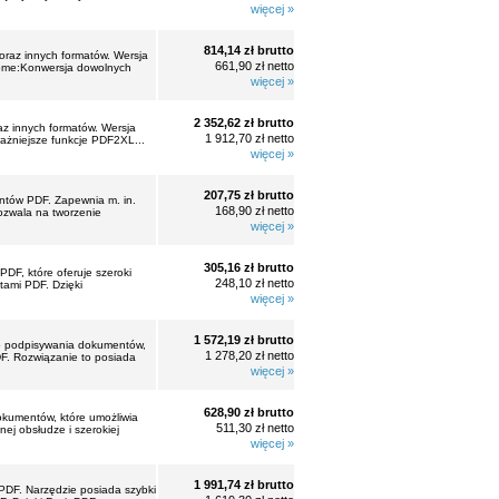
więcej »
814,14 zł brutto
raz innych formatów. Wersja
661,90 zł netto
Home:Konwersja dowolnych
więcej »
2 352,62 zł brutto
z innych formatów. Wersja
1 912,70 zł netto
żniejsze funkcje PDF2XL...
więcej »
207,75 zł brutto
ntów PDF. Zapewnia m. in.
168,90 zł netto
ozwala na tworzenie
więcej »
305,16 zł brutto
F, które oferuje szeroki
248,10 zł netto
tami PDF. Dzięki
więcej »
1 572,19 zł brutto
go podpisywania dokumentów,
1 278,20 zł netto
DF. Rozwiązanie to posiada
więcej »
628,90 zł brutto
okumentów, które umożliwia
511,30 zł netto
nej obsłudze i szerokiej
więcej »
1 991,74 zł brutto
PDF. Narzędzie posiada szybki