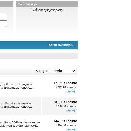
Twój koszyk
Twój koszyk jest pusty
Sklep partnerski
Sortuj po
777,85 zł brutto
 z plikami zapisanymi w
632,40 zł netto
digitalizację, edycję,...
więcej »
381,30 zł brutto
z plikami zapisanymi w
310,00 zł netto
digitalizację, edycję,...
więcej »
744,03 zł brutto
ję plików PDF do użytecznego
604,90 zł netto
stworzonych w systemach CAD.
więcej »