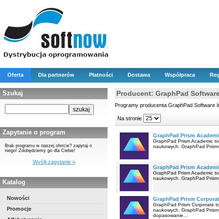
Oferta
Dla partnerów
Płatności
Dostawa
Współpraca
Reg
Szukaj
Producent: GraphPad Software
Programy producenta GraphPad Software I
Na stronie
Zapytanie o program
GraphPad Prism Academic
GraphPad Prism Academic to 
Brak programu w naszej ofercie? zapytaj o
naukowych. GraphPad Prism t
niego! Zdobędziemy go dla Ciebie!
Wyślij zapytanie »
GraphPad Prism Academic 
GraphPad Prism Academic to 
naukowych. GraphPad Prism t
Katalog
Nowości
GraphPad Prism Corporat
GraphPad Prism Corporate to
Promocje
naukowych. GraphPad Prism t
dopasowanie...