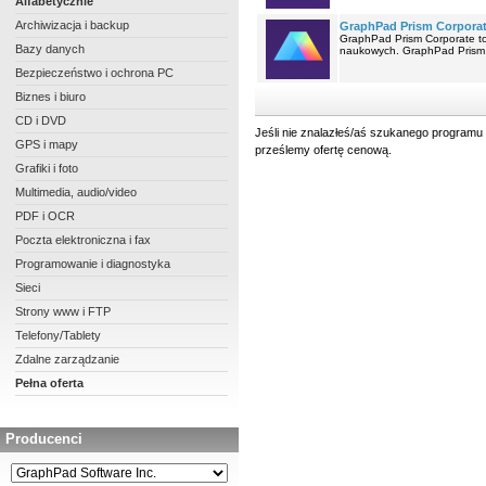
Alfabetycznie
Archiwizacja i backup
GraphPad Prism Corporate
GraphPad Prism Corporate to
Bazy danych
naukowych. GraphPad Prism t
Bezpieczeństwo i ochrona PC
Biznes i biuro
CD i DVD
Jeśli nie znalazłeś/aś szukanego programu 
GPS i mapy
prześlemy ofertę cenową.
Grafiki i foto
Multimedia, audio/video
PDF i OCR
Poczta elektroniczna i fax
Programowanie i diagnostyka
Sieci
Strony www i FTP
Telefony/Tablety
Zdalne zarządzanie
Pełna oferta
Producenci