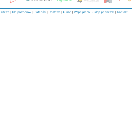
Oferta
|
Dla partnerów
|
Płatności
|
Dostawa
|
O nas
|
Współpraca
|
Sklep partnerski
|
Kontakt