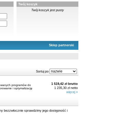
Twój koszyk
Twój koszyk jest pusty
Sklep partnerski
Sortuj po
1 519,42 zł brutto
udowanych programów do
1 235,30 zł netto
orowanie i optymalizację
więcej »
y bezzwłocznie sprawdzimy jego dostępność i