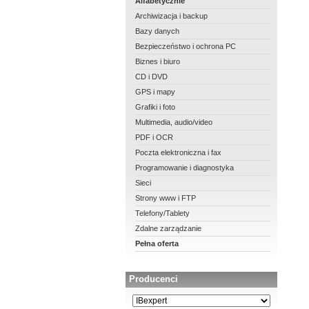
Alfabetycznie
Archiwizacja i backup
Bazy danych
Bezpieczeństwo i ochrona PC
Biznes i biuro
CD i DVD
GPS i mapy
Grafiki i foto
Multimedia, audio/video
PDF i OCR
Poczta elektroniczna i fax
Programowanie i diagnostyka
Sieci
Strony www i FTP
Telefony/Tablety
Zdalne zarządzanie
Pełna oferta
Producenci