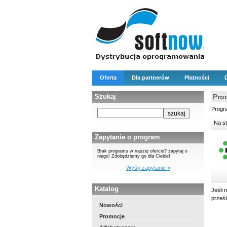
Oferta
Dla partnerów
Płatności
Szukaj
Pro
Progr
Na s
Zapytanie o program
Brak programu w naszej ofercie? zapytaj o
niego! Zdobędziemy go dla Ciebie!
Wyślij zapytanie »
Katalog
Jeśli 
prześ
Nowości
Promocje