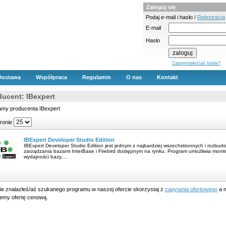
Zaloguj się
Podaj e-mail i hasło /
Rejestracja
E-mail
Hasło
Zapomniałeś/aś hasła?
Dostawa
Współpraca
Regulamin
O nas
Kontakt
ducent: IBexpert
amy producenta IBexpert
tronie
IBExpert Developer Studio Edition
IBExpert Developer Studio Edition jest jednym z najbardziej wszechstronnych i rozb
zarządzania bazami InterBase i Firebird dostępnym na rynku. Program umożliwia monit
wydajności bazy,...
nie znalazłeś/aś szukanego programu w naszej ofercie skorzystaj z
zapytania ofertowego
a m
lemy ofertę cenową.