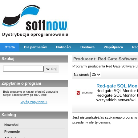
Oferta
Dla partnerów
Płatności
Dostawa
Współpraca
Reg
Szukaj
Producent: Red Gate Software
Programy producenta Red Gate Software L
Na stronie
Zapytanie o program
Red-gate SQL Moni
Red-gate SQL Monitor t
Brak programu w naszej ofercie? zapytaj o
Red-gate SQL Monitor 
niego! Zdobędziemy go dla Ciebie!
wszystkich serwerów i 
Wyślij zapytanie »
Katalog
Jeśli nie znalazłeś/aś szukanego programu 
prześlemy ofertę cenową.
Nowości
Promocje