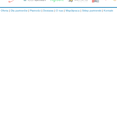
Oferta
|
Dla partnerów
|
Płatności
|
Dostawa
|
O nas
|
Współpraca
|
Sklep partnerski
|
Kontakt