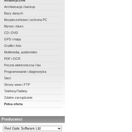
Alfabetycznie
Archiwizacja i backup
Bazy danych
Bezpieczeństwo i ochrona PC
Biznes i biuro
CD i DVD
GPS i mapy
Grafiki i foto
Multimedia, audio/video
PDF i OCR
Poczta elektroniczna i fax
Programowanie i diagnostyka
Sieci
Strony www i FTP
Telefony/Tablety
Zdalne zarządzanie
Pełna oferta
Producenci