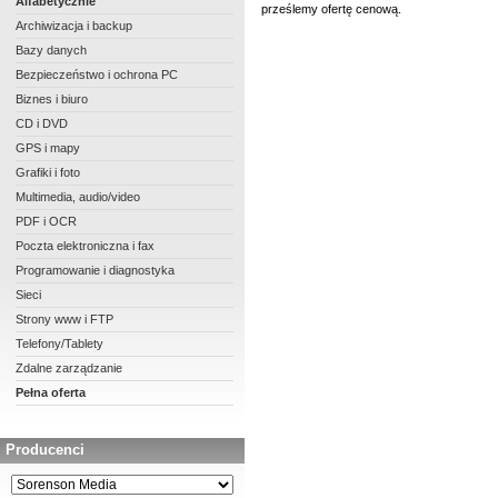
Alfabetycznie
prześlemy ofertę cenową.
Archiwizacja i backup
Bazy danych
Bezpieczeństwo i ochrona PC
Biznes i biuro
CD i DVD
GPS i mapy
Grafiki i foto
Multimedia, audio/video
PDF i OCR
Poczta elektroniczna i fax
Programowanie i diagnostyka
Sieci
Strony www i FTP
Telefony/Tablety
Zdalne zarządzanie
Pełna oferta
Producenci