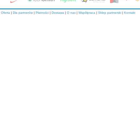
Oferta
|
Dla partnerów
|
Płatności
|
Dostawa
|
O nas
|
Współpraca
|
Sklep partnerski
|
Kontakt