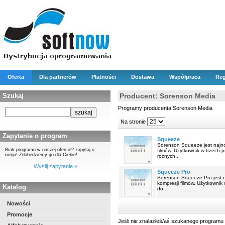
Oferta
Dla partnerów
Płatności
Dostawa
Współpraca
Reg
Szukaj
Producent: Sorenson Media
Programy producenta Sorenson Media
Na stronie
Zapytanie o program
Squeeze
Sorenson Squeeze jest najno
Brak programu w naszej ofercie? zapytaj o
filmów. Użytkownik w trzech 
niego! Zdobędziemy go dla Ciebie!
różnych...
Wyślij zapytanie »
Squeeze Pro
Sorenson Squeeze Pro jest n
kompresji filmów. Użytkownik
Katalog
do...
Nowości
Promocje
Jeśli nie znalazłeś/aś szukanego programu 