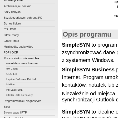
Alfabetycznie
Sp
Archiwizacja i backup
Bazy danych
St
Bezpieczeństwo i ochrona PC
Biznes i biuro
CD i DVD
Opis programu
GPS i mapy
Grafiki i foto
SimpleSYN
to program
Multimedia, audio/video
zsynchronizować dane 
PDF i OCR
Poczta elektroniczna i fax
z systemem Windows.
creativbox.net – Internet
SimpleSYN Business
p
eM Client
GEO Ltd
Internet. Program umoż
Lepide Software Pvt Ltd
kontaktów, notatek lub 
Mailbird
RITLabs SRL
Niezależnie od miejsca,
Stellar Data Recovery
synchronizacji Outlook 
Programowanie i diagnostyka
Sieci
SimpleSYN
to idealne 
Strony www i FTP
regularnie wymieniać s