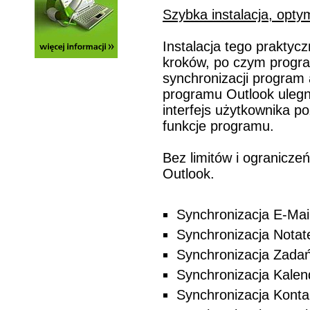
Szybka instalacja, opt
Instalacja tego praktyc
kroków, po czym program
synchronizacji program 
programu Outlook ulegną
interfejs użytkownika
funkcje programu.
Bez limitów i ogranicz
Outlook.
Synchronizacja E-Mail
Synchronizacja Notat
Synchronizacja Zada
Synchronizacja Kalen
Synchronizacja Kont