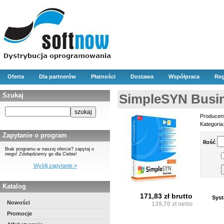
Oferta
Dla partnerów
Płatności
Dostawa
Współpraca
Reg
Szukaj
SimpleSYN Busi
Producen
Kategoria
Zapytanie o program
Ilość
Brak programu w naszej ofercie? zapytaj o
niego! Zdobędziemy go dla Ciebie!
Wyślij zapytanie »
Katalog
171,83 zł brutto
Syst
Nowości
139,70 zł netto
Promocje