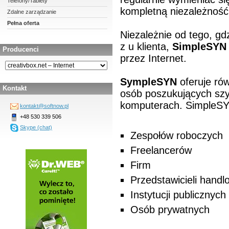
Telefony/Tablety
kompletną niezależność
Zdalne zarządzanie
Pełna oferta
Niezależnie od tego, gdz
z u klienta,
SimpleSYN
Producenci
przez Internet.
SympleSYN
oferuje rów
Kontakt
osób poszukujących szy
komputerach. SimpleSYN
kontakt@softnow.pl
+48 530 339 506
Skype (chat)
Zespołów roboczych
Freelancerów
Firm
Przedstawicieli hand
Instytucji publicznych
Osób prywatnych