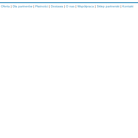
Oferta
|
Dla partnerów
|
Płatności
|
Dostawa
|
O nas
|
Współpraca
|
Sklep partnerski
|
Kontakt