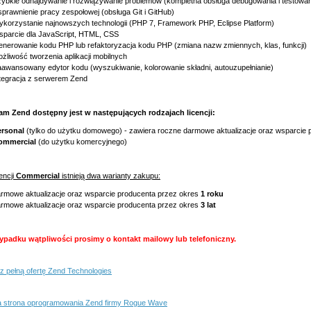
ybkie odnajdywanie i rozwiązywanie problemów (kompletna obsługa debugowania i testowan
prawnienie pracy zespołowej (obsługa Git i GitHub)
korzystanie najnowszych technologii (PHP 7, Framework PHP, Eclipse Platform)
parcie dla JavaScript, HTML, CSS
nerowanie kodu PHP lub refaktoryzacja kodu PHP (zmiana nazw zmiennych, klas, funkcji)
żliwość tworzenia aplikacji mobilnych
awansowany edytor kodu (wyszukiwanie, kolorowanie składni, autouzupełnianie)
tegracja z serwerem Zend
am Zend dostępny jest w następujących rodzajach licencji:
ersonal
(tylko do użytku domowego) - zawiera roczne darmowe aktualizacje oraz wsparcie 
ommercial
(do użytku komercyjnego)
cencji
Commercial
istnieją dwa warianty zakupu:
rmowe aktualizacje oraz wsparcie producenta przez okres
1 roku
rmowe aktualizacje oraz wsparcie producenta przez okres
3 lat
ypadku wątpliwości prosimy o kontakt mailowy lub telefoniczny.
z pełną ofertę Zend Technologies
a strona oprogramowania Zend firmy Rogue Wave