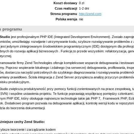
Koszt dostawy
0 zł
Czas realizacji
1-2 dni
Strona programu
http://zend.com
Polska wersja
nie
s programu
Studio
jest profesjonalnym PHP IDE (Integrated Development Environment). Zostało zapr
mistów, umożliwiając rozwijanie i utrzymywanie kodu, szybsze rozwiązywanie problemów z
o jest jedynym zintegrowanym środowiskiem programistycznym (IDE) dostępnym dla profesjo
bnych do rozwoju aplikacji biznesowych . Funkcje,to przede wszystkim: refaktoryzacja, gen
tycznej.
ramowanie firmy Zend Technologies oferuje kompleksowe wsparcie debugowania i testowan
my. Poprzez wspieranie lokalnego i zdalnego (na serwerze) debugowania, profilowania, inspek
ów, dostarcza narzędzi potrzebnych do szybkiego diagnozowania i rozwiązywania problemów
miany prawidłowo. Ścisła integracja z Zend Server przyspiesza analizę przyczyn problemów
wisku produkcyjnym.
tudio zwiększa produktywność przy pomocy funkcji zorientowanych na prace zespołową, tak
SVN) i wspólne ustawienia projektu. Te funkcje poprawiają współpracę pomiędzy członkami z
nym PHP IDE, który obsługuje najnowsze technologie takie jak PHP 7, Framework PHP, Ecli
k. Dodatkowo program pozwala na debugowanie aplikacji, kontrolę wersji kodu w repozytori
zia do tworzenia dokumentacji.
żniejsze cechy Zend Studio:
ybsze tworzenie i zarządzanie kodem