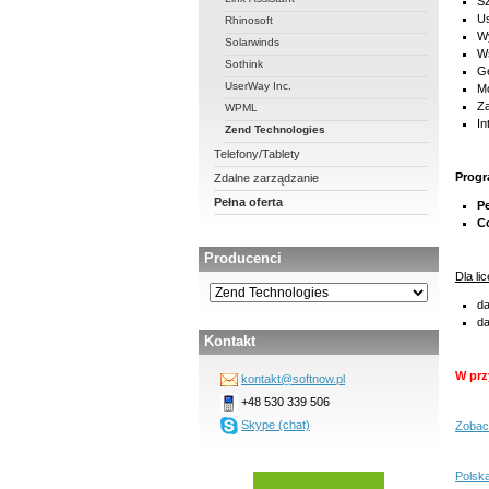
Sz
Us
Rhinosoft
Wy
Solarwinds
Ws
Sothink
Ge
UserWay Inc.
Mo
Za
WPML
In
Zend Technologies
Telefony/Tablety
Progr
Zdalne zarządzanie
Pełna oferta
P
C
Producenci
Dla li
da
da
Kontakt
W prz
kontakt@softnow.pl
+48 530 339 506
Skype (chat)
Zobac
Polsk