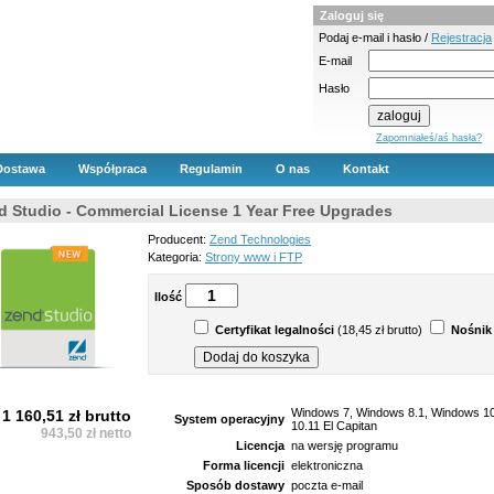
Zaloguj się
Podaj e-mail i hasło /
Rejestracja
E-mail
Hasło
Zapomniałeś/aś hasła?
Dostawa
Współpraca
Regulamin
O nas
Kontakt
d Studio - Commercial License 1 Year Free Upgrades
Producent:
Zend Technologies
Kategoria:
Strony www i FTP
Ilość
Certyfikat legalności
(18,45 zł brutto)
Nośnik
Windows 7, Windows 8.1, Windows 10,
1 160,51 zł brutto
System operacyjny
10.11 El Capitan
943,50 zł netto
Licencja
na wersję programu
Forma licencji
elektroniczna
Sposób dostawy
poczta e-mail