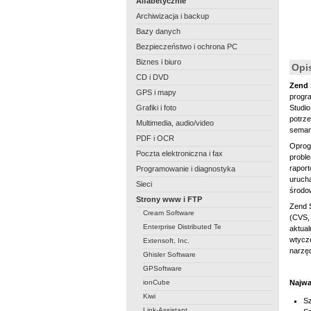
Alfabetycznie
Archiwizacja i backup
Bazy danych
Bezpieczeństwo i ochrona PC
Biznes i biuro
Opi
CD i DVD
Zend 
GPS i mapy
progra
Grafiki i foto
Studi
potrze
Multimedia, audio/video
seman
PDF i OCR
Oprog
Poczta elektroniczna i fax
proble
raport
Programowanie i diagnostyka
urucha
Sieci
środo
Strony www i FTP
Zend S
Cream Software
(CVS, 
Enterprise Distributed Te
aktual
wtycze
Extensoft, Inc.
narzęd
Ghisler Software
GPSoftware
ionCube
Najwa
Kiwi
Sz
Link-Assistant