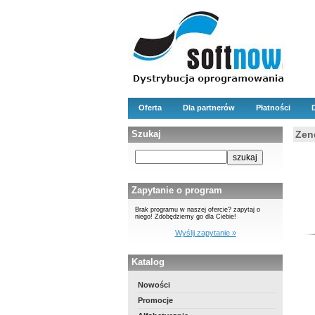
Oferta
Dla partnerów
Płatności
Szukaj
Zen
Zapytanie o program
Brak programu w naszej ofercie? zapytaj o
niego! Zdobędziemy go dla Ciebie!
Wyślij zapytanie »
Katalog
Nowości
Promocje