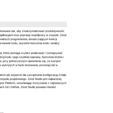
ojektowane tak, aby zmaksymalizować produktywność
 aplikacjami oraz poprawę współpracy w zespole. Zend
nalnych programistów, dostarczającym funkcji
erowanie kodu, asystent tworzenia kodu i analizy
ia, które pomaga szybko analizować i rozwiązywać
cji kodu i jego szybkiej naprawy, tworzenia testów i
, przy jednoczesnym upewnieniu się, że kod jest
 wykrytych w fazie testowania, przestoju lub w
ich jak wsparcie dla zarządzania konfiguracją źródła
espołu projektowego. Zend Studio jest najbardziej
pse Platform, umożliwiając korzystanie z najnowszych
ach Git i GitHub. Zend Studio posiada również