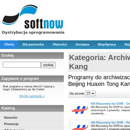
Oferta
Dla partnerów
Płatności
Dostawa
Współpraca
Reg
Szukaj
Kategoria: Archi
Kang
Programy do archiwizacj
Zapytanie o program
Beijing Huaxin Tong Ka
Brak programu w naszej ofercie? zapytaj o
niego! Zdobędziemy go dla Ciebie!
Na stronie
Wyślij zapytanie »
HX-Recovery for DVR - O
HX-Recovery for DVR to opr
Katalog
utraconych z powodu: niepra
usuwania...
Nowości
HX-Recovery for DVR - Pe
Promocje
HX-Recovery for DVR to opr
utraconych z powodu:niepraw