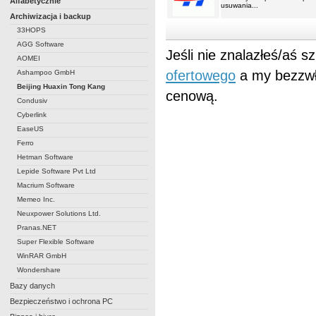
Alfabetycznie
usuwania...
Archiwizacja i backup
33HOPS
AGG Software
Jeśli nie znalazłeś/aś 
AOMEI
ofertowego
a my bezzwł
Ashampoo GmbH
Beijing Huaxin Tong Kang
cenową.
Condusiv
Cyberlink
EaseUS
Ferro
Hetman Software
Lepide Software Pvt Ltd
Macrium Software
Memeo Inc.
Neuxpower Solutions Ltd.
Pranas.NET
Super Flexible Software
WinRAR GmbH
Wondershare
Bazy danych
Bezpieczeństwo i ochrona PC