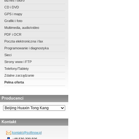
Biznes i biuro
CD i DVD
GPS i mapy
Grafiki i foto
Multimedia, audio/video
PDF i OCR
Poczta elektroniczna i fax
Programowanie i diagnostyka
Sieci
Strony www i FTP
Telefony/Tablety
Zdalne zarządzanie
Pełna oferta
Producenci
Kontakt
kontakt@softnow.pl
+48 530 339 506