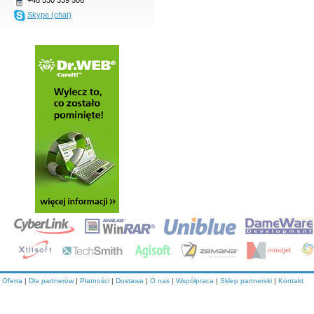
Skype (chat)
Oferta
|
Dla partnerów
|
Płatności
|
Dostawa
|
O nas
|
Współpraca
|
Sklep partnerski
|
Kontakt