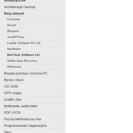
Alfabetycznie
Archiwizacja i backup
Bazy danych
Condusiv
Devart
IBexpert
JuxtAPPose
Lepide Software Pvt Ltd
Nsoftware
Red Gate Software Ltd
Stellar Data Recovery
Whitetown
Bezpieczeństwo i ochrona PC
Biznes i biuro
CD i DVD
GPS i mapy
Grafiki i foto
Multimedia, audio/video
PDF i OCR
Poczta elektroniczna i fax
Programowanie i diagnostyka
Sieci