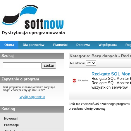
Oferta
Dla partnerów
Płatności
Dostawa
Współpraca
Reg
Szukaj
Kategoria: Bazy danych - Red 
Na stronie
Red-gate SQL Moni
Red-gate SQL Monitor t
Zapytanie o program
Red-gate SQL Monitor 
wszystkich serwerów i 
Brak programu w naszej ofercie? zapytaj o
niego! Zdobędziemy go dla Ciebie!
Wyślij zapytanie »
Jeśli nie znalazłeś/aś szukanego programu 
Katalog
prześlemy ofertę cenową.
Nowości
Promocje