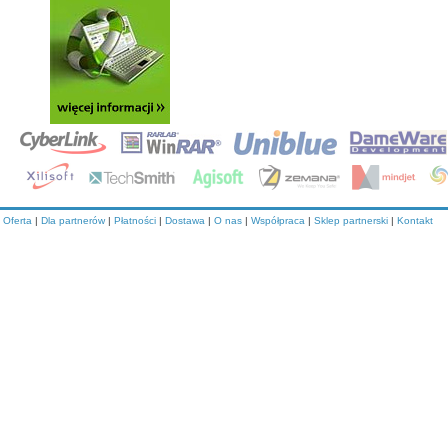
Oferta
|
Dla partnerów
|
Płatności
|
Dostawa
|
O nas
|
Współpraca
|
Sklep partnerski
|
Kontakt