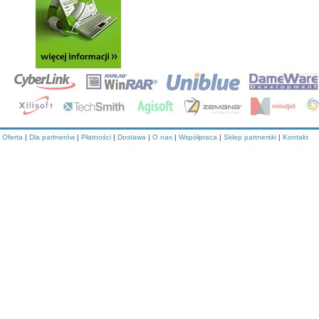
Oferta
|
Dla partnerów
|
Płatności
|
Dostawa
|
O nas
|
Współpraca
|
Sklep partnerski
|
Kontakt