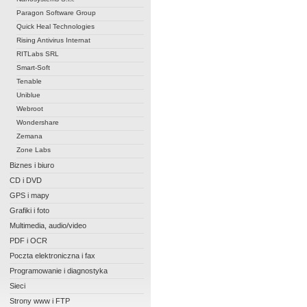
Paragon Software Group
Quick Heal Technologies
Rising Antivirus Internat
RITLabs SRL
Smart-Soft
Tenable
Uniblue
Webroot
Wondershare
Zemana
Zone Labs
Biznes i biuro
CD i DVD
GPS i mapy
Grafiki i foto
Multimedia, audio/video
PDF i OCR
Poczta elektroniczna i fax
Programowanie i diagnostyka
Sieci
Strony www i FTP