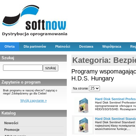
Oferta
Dla partnerów
Płatności
Dostawa
Współpraca
Reg
Szukaj
Kategoria: Bezpi
Programy wspomagające
H.D.S. Hungary
Zapytanie o program
Na stronie
Brak programu w naszej ofercie? zapytaj o
niego! Zdobędziemy go dla Ciebie!
Hard Disk Sentinel Profes
Wyślij zapytanie »
Hard Disk Sentinel Professio
oprogramowanie oferujące na
HDD/SSD/SSHD. Rozwiązanie 
Katalog
Hard Disk Sentinel Stand
Hard Disk Sentinel Standard 
Nowości
najwyższej klasy rozwiązani
wszechstronne funkcje,...
Promocje