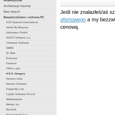
Alfabetycznie
Archiwizacja i backup
Jeśli nie znalazłeś/aś 
Bazy danych
Bezpieczeństwo i ochrona PC
ofertowego
a my bezzwł
ACD Systems International
cenową.
Admin By Request
Ashampoo GmbH
AVAST Software a.s.
Cimaware Software
DMDE
Dr. Web
Entensys
Farstone
FSPro Labs
H.D.S. Hungary
Hemoco bvba
Hetman Software
Kaspersky Lab
Lepide Software Pvt Ltd
Malwarebytes
Memeo Inc.
MunSoft
Nanosystems S.r.l.