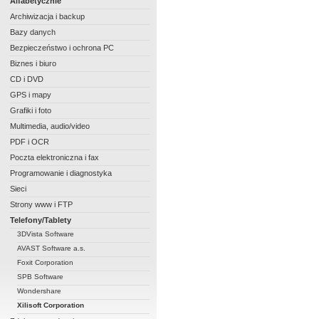
Alfabetycznie
Archiwizacja i backup
Bazy danych
Bezpieczeństwo i ochrona PC
Biznes i biuro
CD i DVD
GPS i mapy
Grafiki i foto
Multimedia, audio/video
PDF i OCR
Poczta elektroniczna i fax
Programowanie i diagnostyka
Sieci
Strony www i FTP
Telefony/Tablety
3DVista Software
AVAST Software a.s.
Foxit Corporation
SPB Software
Wondershare
Xilisoft Corporation