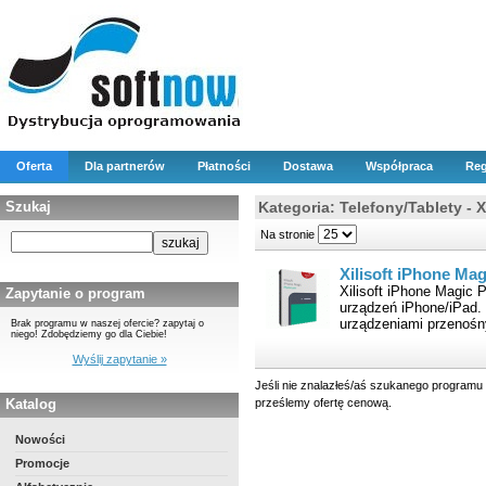
Oferta
Dla partnerów
Płatności
Dostawa
Współpraca
Reg
Szukaj
Kategoria: Telefony/Tablety - X
Na stronie
Xilisoft iPhone Ma
Xilisoft iPhone Magic 
Zapytanie o program
urządzeń iPhone/iPad.
urządzeniami przenośn
Brak programu w naszej ofercie? zapytaj o
niego! Zdobędziemy go dla Ciebie!
Wyślij zapytanie »
Jeśli nie znalazłeś/aś szukanego programu 
Katalog
prześlemy ofertę cenową.
Nowości
Promocje