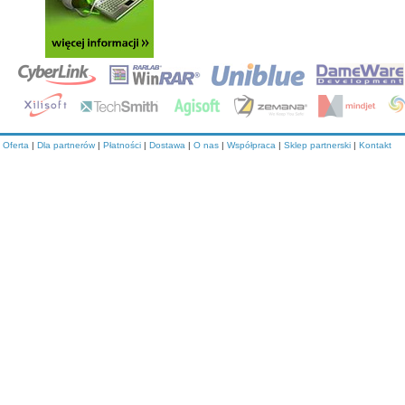
Oferta
|
Dla partnerów
|
Płatności
|
Dostawa
|
O nas
|
Współpraca
|
Sklep partnerski
|
Kontakt