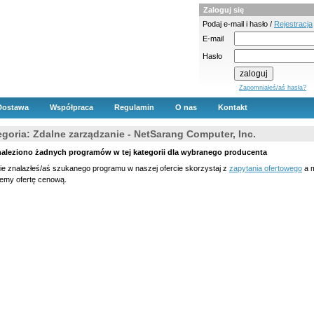
Zaloguj się
Podaj e-mail i hasło /
Rejestracja
E-mail
Hasło
Zapomniałeś/aś hasła?
Dostawa
Współpraca
Regulamin
O nas
Kontakt
egoria: Zdalne zarządzanie - NetSarang Computer, Inc.
naleziono żadnych programów w tej kategorii dla wybranego producenta
nie znalazłeś/aś szukanego programu w naszej ofercie skorzystaj z
zapytania ofertowego
a m
lemy ofertę cenową.