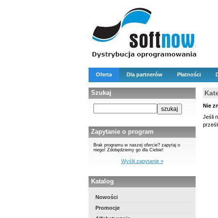
Oferta
Dla partnerów
Płatności
Szukaj
Kat
Nie z
Jeśli 
prześ
Zapytanie o program
Brak programu w naszej ofercie? zapytaj o
niego! Zdobędziemy go dla Ciebie!
Wyślij zapytanie »
Katalog
Nowości
Promocje