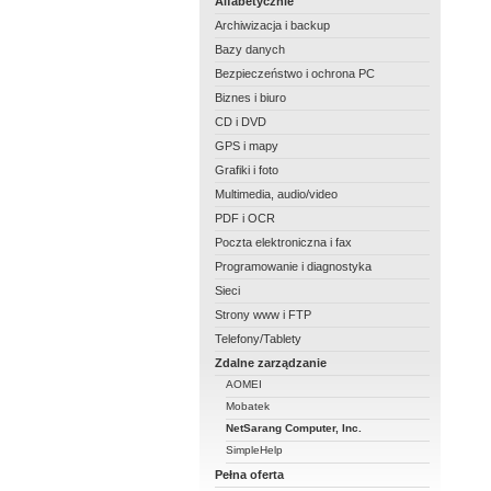
Alfabetycznie
Archiwizacja i backup
Bazy danych
Bezpieczeństwo i ochrona PC
Biznes i biuro
CD i DVD
GPS i mapy
Grafiki i foto
Multimedia, audio/video
PDF i OCR
Poczta elektroniczna i fax
Programowanie i diagnostyka
Sieci
Strony www i FTP
Telefony/Tablety
Zdalne zarządzanie
AOMEI
Mobatek
NetSarang Computer, Inc.
SimpleHelp
Pełna oferta