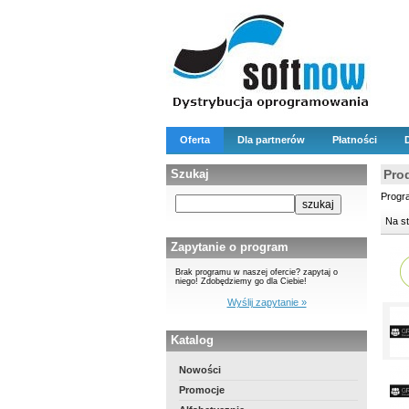
Oferta
Dla partnerów
Płatności
Szukaj
Pro
Progr
Na s
Zapytanie o program
Brak programu w naszej ofercie? zapytaj o
niego! Zdobędziemy go dla Ciebie!
Wyślij zapytanie »
Katalog
Nowości
Promocje