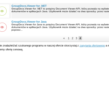
GroupDocs.Viewer for .NET
GroupDocs.Viewer for .NET to potężny Document Viewer API, który pozwala na wyświe
dokumentów w aplikacjach Java. Użytkownik może działać na dwa sposoby: przez rast
GroupDocs.Viewer for Java
GroupDocs.Viewer for Java to potężny Document Viewer API, który pozwala na wyświe
dokumentów w aplikacjach Java. Użytkownik może działać na dwa sposoby: przez ras
poprzez...
«
1
2
3
4
nie znalazłeś/aś szukanego programu w naszej ofercie skorzystaj z
zapytania ofertowego
a m
lemy ofertę cenową.