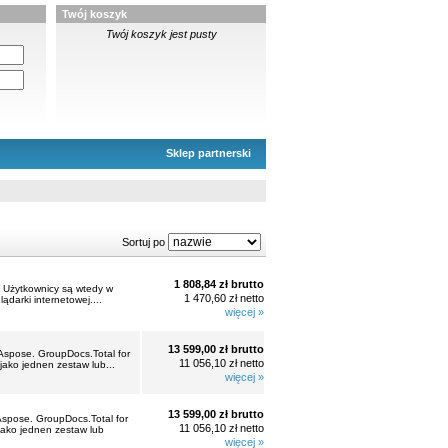
Twój koszyk
Twój koszyk jest pusty
Sklep partnerski
Sortuj po
1 808,84 zł brutto
. Użytkownicy są wtedy w
1 470,60 zł netto
darki internetowej....
więcej »
13 599,00 zł brutto
 Aspose. GroupDocs.Total for
11 056,10 zł netto
jako jednen zestaw lub...
więcej »
13 599,00 zł brutto
 Aspose. GroupDocs.Total for
11 056,10 zł netto
jako jednen zestaw lub
więcej »