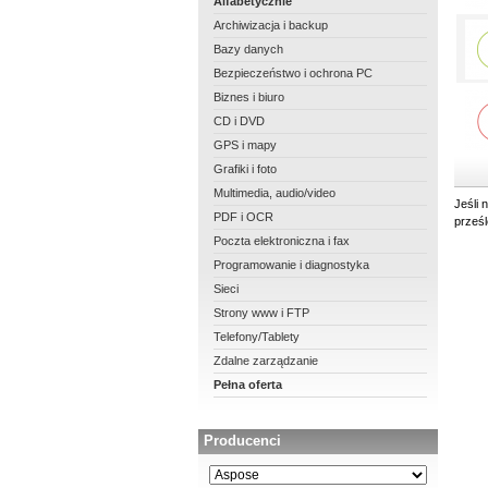
Alfabetycznie
Archiwizacja i backup
Bazy danych
Bezpieczeństwo i ochrona PC
Biznes i biuro
CD i DVD
GPS i mapy
Grafiki i foto
Multimedia, audio/video
Jeśli 
PDF i OCR
prześ
Poczta elektroniczna i fax
Programowanie i diagnostyka
Sieci
Strony www i FTP
Telefony/Tablety
Zdalne zarządzanie
Pełna oferta
Producenci