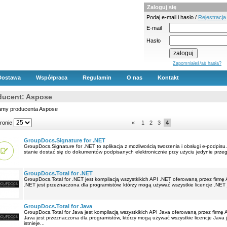
Zaloguj się
Podaj e-mail i hasło /
Rejestracja
E-mail
Hasło
Zapomniałeś/aś hasła?
Dostawa
Współpraca
Regulamin
O nas
Kontakt
ducent: Aspose
amy producenta Aspose
tronie
«
1
2
3
4
GroupDocs.Signature for .NET
GroupDocs.Signature for .NET to aplikacja z możliwością tworzenia i obsługi e-podpisu
stanie dostać się do dokumentów podpisanych elektronicznie przy użyciu jedynie przeglą
GroupDocs.Total for .NET
GroupDocs.Total for .NET jest kompilacją wszystkikich API .NET oferowaną przez firmę
.NET jest przeznaczona dla programistów, którzy mogą używać wszystkie licencje .NET 
GroupDocs.Total for Java
GroupDocs.Total for Java jest kompilacją wszystkikich API Java oferowaną przez firmę
Java jest przeznaczona dla programistów, którzy mogą używać wszystkie licencje Java 
istnieje...