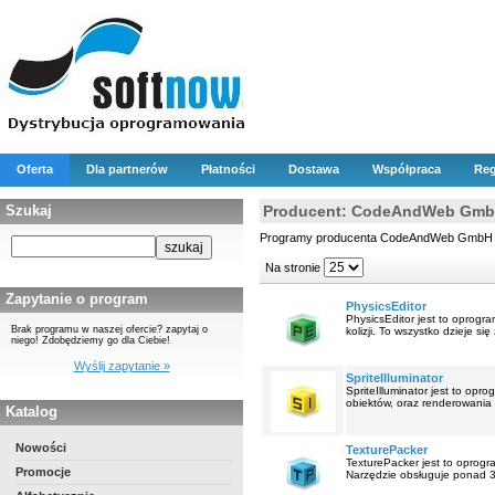
Oferta
Dla partnerów
Płatności
Dostawa
Współpraca
Reg
Szukaj
Producent: CodeAndWeb Gm
Programy producenta CodeAndWeb GmbH
Na stronie
Zapytanie o program
PhysicsEditor
PhysicsEditor jest to oprog
Brak programu w naszej ofercie? zapytaj o
kolizji. To wszystko dzieje si
niego! Zdobędziemy go dla Ciebie!
Wyślij zapytanie »
SpriteIlluminator
SpriteIlluminator jest to o
obiektów, oraz renderowania o
Katalog
Nowości
TexturePacker
TexturePacker jest to oprog
Promocje
Narzędzie obsługuje ponad 30 