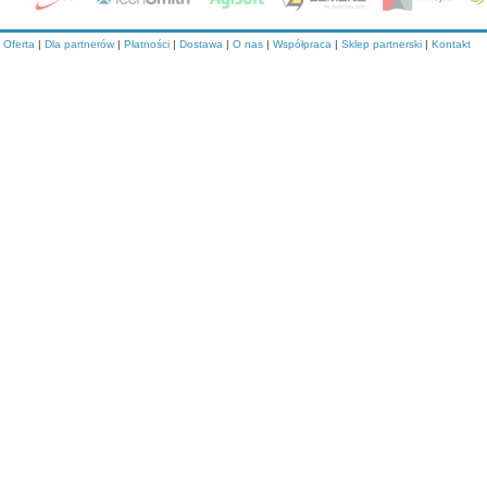
Oferta
|
Dla partnerów
|
Płatności
|
Dostawa
|
O nas
|
Współpraca
|
Sklep partnerski
|
Kontakt