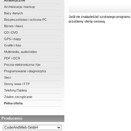
Alfabetycznie
Archiwizacja i backup
Bazy danych
Jeśli nie znalazłeś/aś szukanego programu 
Bezpieczeństwo i ochrona PC
prześlemy ofertę cenową.
Biznes i biuro
CD i DVD
GPS i mapy
Grafiki i foto
Multimedia, audio/video
PDF i OCR
Poczta elektroniczna i fax
Programowanie i diagnostyka
Sieci
Strony www i FTP
Telefony/Tablety
Zdalne zarządzanie
Pełna oferta
Producenci