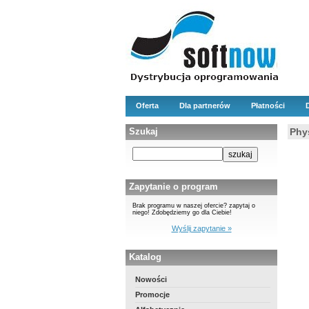
Oferta
Dla partnerów
Płatności
Szukaj
Phy
Zapytanie o program
Brak programu w naszej ofercie? zapytaj o
niego! Zdobędziemy go dla Ciebie!
Wyślij zapytanie »
Katalog
Nowości
Promocje