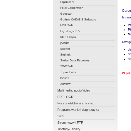
FlipBuilder
Foxit Corporation
Oprog
Geoscan
Istni
Guthrie CAD/GIS Software
P
HDR Soft
P
High-Logic B.V.
Ma
Irfan Skiljan
Uwaga:
jAlbum
Skatter
da
da
Sothink
da
Stellar Data Recovery
SWGSoft
Topaz Labs
W prz
tshsoft
XnView
Multimedia, audio/video
PDF i OCR
Poczta elektroniczna i fax
Programowanie i diagnostyka
Sieci
Strony www i FTP
Telefony/Tablety