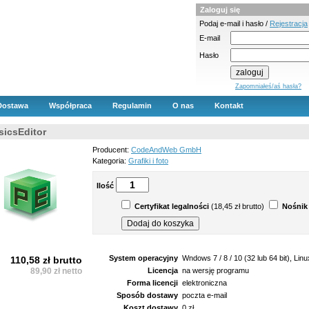
Zaloguj się
Podaj e-mail i hasło /
Rejestracja
E-mail
Hasło
Zapomniałeś/aś hasła?
Dostawa
Współpraca
Regulamin
O nas
Kontakt
sicsEditor
Producent:
CodeAndWeb GmbH
Kategoria:
Grafiki i foto
Ilość
Certyfikat legalności
(18,45 zł brutto)
Nośnik
System operacyjny
Wndows 7 / 8 / 10 (32 lub 64 bit), Lin
110,58 zł brutto
89,90 zł netto
Licencja
na wersję programu
Forma licencji
elektroniczna
Sposób dostawy
poczta e-mail
Koszt dostawy
0 zł