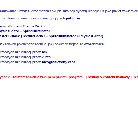
ramowanie PhysicsEditor można zakupić jako
pojedynczą licencję
lub jako
pakiet
zawierając
eje możliwość również zakupu następujących
pakietów
:
hysicsEditor +
TexturePacker
hysicsEditor
+ SpriteIlluminator
ster Bundle (TexturePacker + SpriteIlluminator + PhysicsEditor)
 Zarówno pojedyncza licencja, jak i pakiet dostępne są w wariantach:
rmowych aktualizacji przez
rok
rmowych aktualizacji przez
2 lata
rmowych aktualizacji przez
nieograniczony czas
ypadku zainteresowania zakupem pakietu programu prosimy o kontakt mailowy lub t