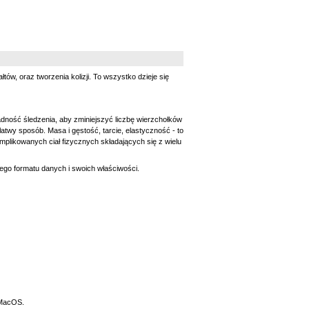
w, oraz tworzenia kolizji. To wszystko dzieje się
dność śledzenia, aby zminiejszyć liczbę wierzchołków
atwy sposób. Masa i gęstość, tarcie, elastyczność - to
mplikowanych ciał fizycznych składających się z wielu
nego formatu danych i swoich właściwości.
 MacOS.