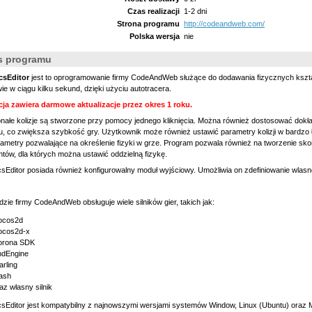
Czas realizacji
1-2 dni
Strona programu
http://codeandweb.com/
Polska wersja
nie
s programu
csEditor
jest to oprogramowanie firmy CodeAndWeb służące do dodawania fizycznych kształtó
ie w ciągu kilku sekund, dzięki użyciu autotracera.
cja zawiera darmowe aktualizacje przez okres 1 roku.
ałe kolizje są stworzone przy pomocy jednego kliknięcia. Można również dostosować dokła
u, co zwiększa szybkość gry. Użytkownik może również ustawić parametry kolizji w bardzo ł
ametry pozwalające na określenie fizyki w grze. Program pozwala również na tworzenie sko
tów, dla których można ustawić oddzielną fizykę.
sEditor posiada również konfigurowalny moduł wyjściowy. Umożliwia on zdefiniowanie wlas
zie firmy CodeAndWeb obsługuje wiele silników gier, takich jak:
ocos2d
ocos2d-x
orona SDK
ndEngine
arling
ash
az własny silnik
csEditor jest kompatybilny z najnowszymi wersjami systemów Window, Linux (Ubuntu) oraz