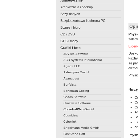
Alfabetycznie
Archiwizacja i backup
Bazy danych
Bezpieczeństwo i ochrona PC
Opi
Biznes i biuro
CD i DVD
Physi
zaledw
GPS i mapy
Licen
Grafiki i foto
Doskon
3DVista Software
kształ
ACD Systems International
są par
Agisoft LLC
elemen
Ashampoo GmbH
Physic
Avanquest
BenVista
Narzęd
Bohemian Coding
Chaos Software
C
C
Cimaware Software
C
CodeAndWeb GmbH
A
Cogniview
St
Cyberlink
Fl
or
Engelmann Media GmbH
FastStone Soft
Physi