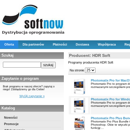
Oferta
Dla partnerów
Płatności
Dostawa
Współpraca
Reg
Szukaj
Producent: HDR Soft
Programy producenta HDR Soft
Na stronie
Zapytanie o program
Photomatix Pro for MacO
Photomatix Pro to program do
Brak programu w naszej ofercie? zapytaj o
rozmazanymi szczegółami prze
niego! Zdobędziemy go dla Ciebie!
Wyślij zapytanie »
Photomatix Pro for Wind
Photomatix Pro to program do
rozmazanymi szczegółami prze
Katalog
Nowości
Photomatix Pro Plus Bun
Photomatix Pro Plus Bundle t
Promocje
Photoshop. Obie te wtyczki 
funkcję:...