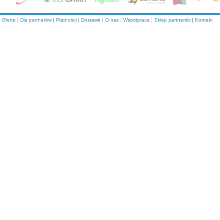
Oferta
|
Dla partnerów
|
Płatności
|
Dostawa
|
O nas
|
Współpraca
|
Sklep partnerski
|
Kontakt