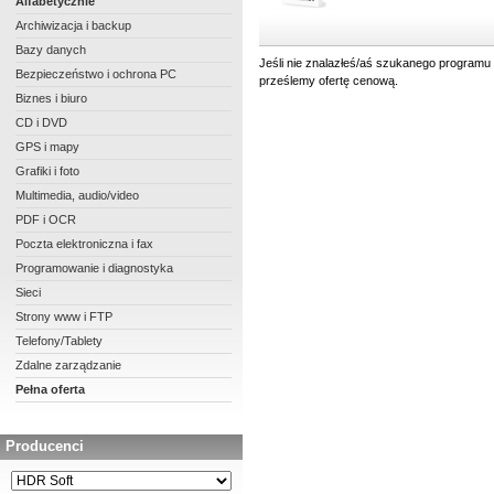
Alfabetycznie
Archiwizacja i backup
Bazy danych
Jeśli nie znalazłeś/aś szukanego programu 
Bezpieczeństwo i ochrona PC
prześlemy ofertę cenową.
Biznes i biuro
CD i DVD
GPS i mapy
Grafiki i foto
Multimedia, audio/video
PDF i OCR
Poczta elektroniczna i fax
Programowanie i diagnostyka
Sieci
Strony www i FTP
Telefony/Tablety
Zdalne zarządzanie
Pełna oferta
Producenci