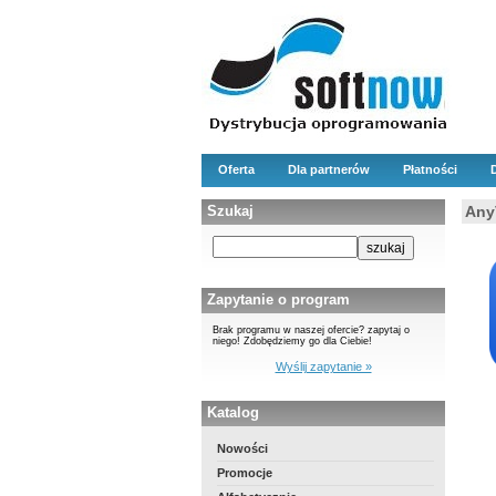
Oferta
Dla partnerów
Płatności
Szukaj
Any
Zapytanie o program
Brak programu w naszej ofercie? zapytaj o
niego! Zdobędziemy go dla Ciebie!
Wyślij zapytanie »
Katalog
Nowości
Promocje