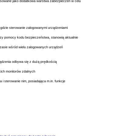
tosowane jako dodatkowa warstwa zabezpieczeń w celu
 gdzie sterowanie zalogowanymi urządzeniami
zy pomocy kodu bezpieczeństwa, stanowią aktualnie
czasie wśród wielu zalogowanych urządzeń
rządzenia odbywa się z dużą prędkością
kich monitorów zdalnych
 i sterowanie nim, posiadająca m.in. funkcje