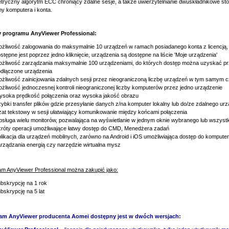
tryczny algorytm ECC chroniący zdalne sesje, a także uwierzytelnianie dwuskładnikowe s
y komputera i konta.
 programu AnyViewer Professional:
żliwość zalogowania do maksymalnie 10 urządzeń w ramach posiadanego konta z licencją,
stępne jest poprzez jedno kliknięcie, urządzenia są dostępne na liście 'Moje urządzenia'
żliwość zarządzania maksymalnie 100 urządzeniami, do których dostęp można uzyskać pr
dłączone urządzenia
żliwość zainicjowania zdalnych sesji przez nieograniczoną liczbę urządzeń w tym samym 
żliwość jednoczesnej kontroli nieograniczonej liczby komputerów przez jedno urządzenie
soka prędkość połączenia oraz wysoka jakość obrazu
ybki transfer plików gdzie przesyłanie danych z/na komputer lokalny lub do/ze zdalnego u
at tekstowy w sesji ułatwiający komunikowanie między końcami połączenia
sługa wielu monitorów, pozwalająca na wyświetlanie w jednym oknie wybranego lub wszyst
róty operacji umożliwające łatwy dostęp do CMD, Menedżera zadań
likacja dla urządzeń mobilnych, zarówno na Android i iOS umożliwiająca dostęp do komputera
rządzania energią czy narzędzie wirtualna mysz
am AnyViewer Professional można zakupić jako:
bskrypcję na 1 rok
bskrypcję na 5 lat
am AnyViewer producenta Aomei dostępny jest w dwóch wersjach: