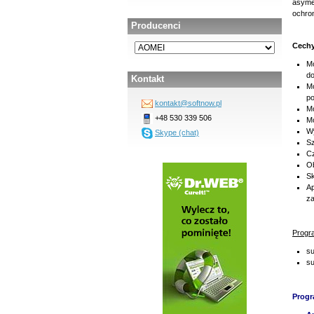
asyme
ochron
Producenci
Cechy
Mo
do
Kontakt
Mo
po
kontakt@softnow.pl
Mo
+48 530 339 506
Mo
Wy
Skype (chat)
Sz
Cz
Ob
Sk
Ap
za
Progr
su
su
Progr