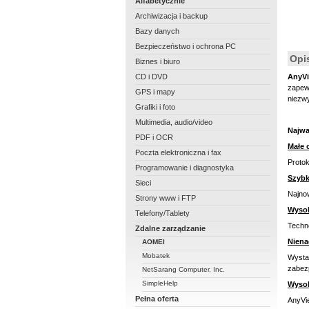
Alfabetycznie
Archiwizacja i backup
Bazy danych
Bezpieczeństwo i ochrona PC
Opi
Biznes i biuro
CD i DVD
AnyVi
zapewn
GPS i mapy
niezwy
Grafiki i foto
Multimedia, audio/video
Najwa
PDF i OCR
Małe 
Poczta elektroniczna i fax
Protok
Programowanie i diagnostyka
Szybk
Sieci
Najno
Strony www i FTP
Wysok
Telefony/Tablety
Techn
Zdalne zarządzanie
Niena
AOMEI
Mobatek
Wysta
zabez
NetSarang Computer, Inc.
SimpleHelp
Wysok
Pełna oferta
AnyVi