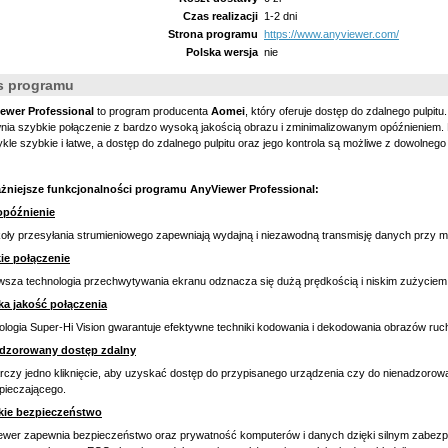
Czas realizacji
1-2 dni
Strona programu
https://www.anyviewer.com/
Polska wersja
nie
s programu
ewer Professional
to program producenta
Aomei
, który oferuje dostęp do zdalnego pulpi
ia szybkie połączenie z bardzo wysoką jakością obrazu i zminimalizowanym opóźnieniem. 
kle szybkie i łatwe, a dostęp do zdalnego pulpitu oraz jego kontrola są możliwe z dowolne
żniejsze funkcjonalności programu AnyViewer Professional:
opóźnienie
oły przesyłania strumieniowego zapewniają wydajną i niezawodną transmisję danych przy m
ie połączenie
wsza technologia przechwytywania ekranu odznacza się dużą prędkością i niskim zużyciem
a jakość połączenia
ologia Super-Hi Vision gwarantuje efektywne techniki kodowania i dekodowania obrazów r
dzorowany dostęp zdalny
rczy jedno kliknięcie, aby uzyskać dostęp do przypisanego urządzenia czy do nienadzoro
pieczającego.
ie bezpieczeństwo
ewer zapewnia bezpieczeństwo oraz prywatność komputerów i danych dzięki silnym zabezp