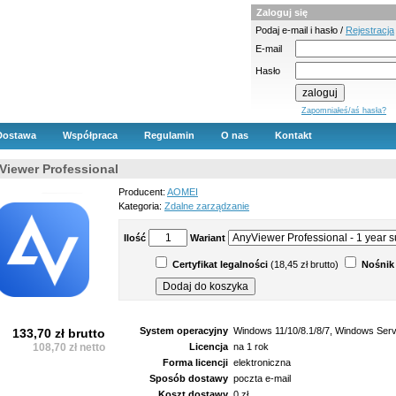
Zaloguj się
Podaj e-mail i hasło /
Rejestracja
E-mail
Hasło
Zapomniałeś/aś hasła?
Dostawa
Współpraca
Regulamin
O nas
Kontakt
Viewer Professional
Producent:
AOMEI
Kategoria:
Zdalne zarządzanie
Ilość
Wariant
Certyfikat legalności
(18,45 zł brutto)
Nośnik
System operacyjny
Windows 11/10/8.1/8/7, Windows Ser
133,70 zł brutto
108,70 zł netto
Licencja
na 1 rok
Forma licencji
elektroniczna
Sposób dostawy
poczta e-mail
Koszt dostawy
0 zł