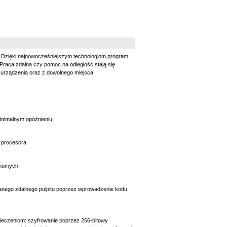
tu. Dzięki najnowocześniejszym technologiom program
Praca zdalna czy pomoc na odległość stają się
go urządzenia oraz z dowolnego miejsca!
inimalnym opóźnieniu.
 procesora.
uchomych.
wanego zdalnego pulpitu poprzez wprowadzenie kodu
ieczeniom: szyfrowanie poprzez 256-bitowy