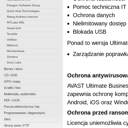
Paragon Software Group
Pomoc techniczna IT
Quick Heal Technologies
Ochrona danych
Rising Antivirus Internat
Nielimitowany dostę
RITLabs SRL
Smart-Soft
Blokada USB
Tenable
Uniblue
Ponad to wersja Ultimat
Webroot
Wondershare
Zarządzanie poprawk
Zemana
Zone Labs
Biznes i biuro
Ochrona antywirusow
CD i DVD
GPS i mapy
AVAST Ultimate Business
Grafiki i foto
zapewnia ochronę komp
Multimedia, audio/video
PDF i OCR
Android, iOS oraz Windo
Poczta elektroniczna i fax
Ochrona przed ranso
Programowanie i diagnostyka
Sieci
Licencja uniemożliwia c
Strony www i FTP