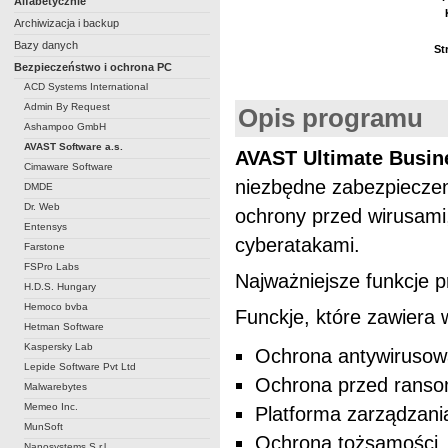
Alfabetycznie
Archiwizacja i backup
Bazy danych
St
Bezpieczeństwo i ochrona PC
ACD Systems International
Admin By Request
Opis programu
Ashampoo GmbH
AVAST Software a.s.
AVAST Ultimate Busin
Cimaware Software
niezbędne zabezpieczen
DMDE
Dr. Web
ochrony przed wirusam
Entensys
cyberatakami.
Farstone
FSPro Labs
Najważniejsze funkcje
H.D.S. Hungary
Hemoco bvba
Funckje, które zawiera
Hetman Software
Kaspersky Lab
Ochrona antywirusow
Lepide Software Pvt Ltd
Ochrona przed rans
Malwarebytes
Memeo Inc.
Platforma zarządzania
MunSoft
Ochrona tożsamości
Nanosystems S.r.l.