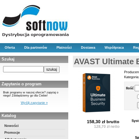
Oferta
Dla partnerów
Płatności
Dostawa
Współpraca
Reg
Szukaj
AVAST Ultimate 
Producen
Kategoria
Zapytanie o program
Ilość
Brak programu w naszej ofercie? zapytaj o
niego! Zdobędziemy go dla Ciebie!
Wyślij zapytanie »
Katalog
Syst
158,30 zł brutto
Nowości
128,70 zł netto
Promocje
Sp