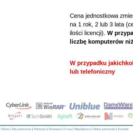
Cena jednostkowa zmienia
na 1 rok, 2 lub 3 lata (
ilości licencji).
W przypa
liczbę komputerów niż
W przypadku jakichkol
lub telefoniczny
Oferta
|
Dla partnerów
|
Płatności
|
Dostawa
|
O nas
|
Współpraca
|
Sklep partnerski
|
Kontakt