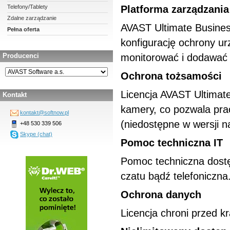
Telefony/Tablety
Platforma zarządzania
Zdalne zarządzanie
AVAST Ultimate Business
Pełna oferta
konfigurację ochrony u
Producenci
monitorować i dodawać u
Ochrona tożsamości
Licencja AVAST Ultimat
Kontakt
kamery, co pozwala pra
kontakt@softnow.pl
(niedostępne w wersji 
+48 530 339 506
Skype (chat)
Pomoc techniczna IT
Pomoc techniczna dostę
czatu bądź telefoniczna
Ochrona danych
Licencja chroni przed kr