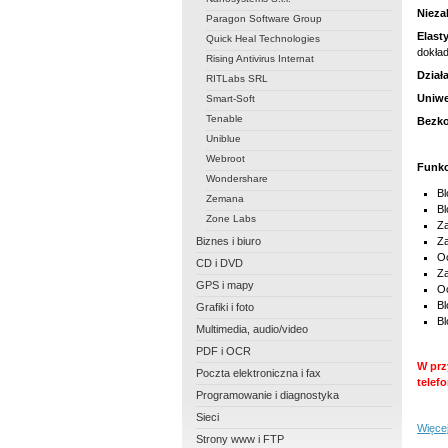
Nieza
Paragon Software Group
Elast
Quick Heal Technologies
dokła
Rising Antivirus Internat
Działa
RITLabs SRL
Uniwe
Smart-Soft
Tenable
Bezko
Uniblue
Webroot
Funkc
Wondershare
Bl
Zemana
Bl
Zone Labs
Z
Biznes i biuro
Za
Oc
CD i DVD
Za
GPS i mapy
O
Bl
Grafiki i foto
Bl
Multimedia, audio/video
PDF i OCR
W prz
Poczta elektroniczna i fax
telefo
Programowanie i diagnostyka
Sieci
Więcej
Strony www i FTP