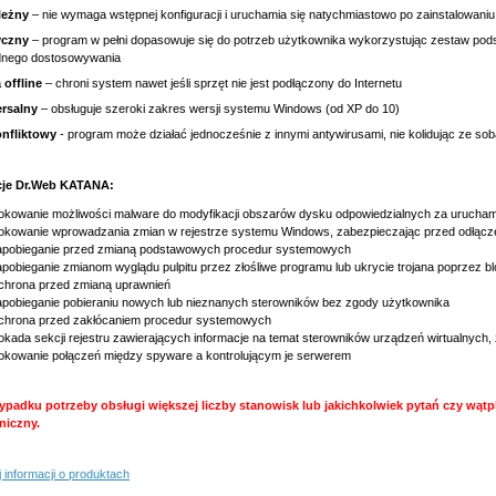
leżny
– nie wymaga wstępnej konfiguracji i uruchamia się natychmiastowo po zainstalowaniu
yczny
– program w pełni dopasowuje się do potrzeb użytkownika wykorzystując zestaw po
dnego dostosowywania
 offline
– chroni system nawet jeśli sprzęt nie jest podłączony do Internetu
rsalny
– obsługuje szeroki zakres wersji systemu Windows (od XP do 10)
nfliktowy
- program może działać jednocześnie z innymi antywirusami, nie kolidując ze s
je Dr.Web KATANA:
okowanie możliwości malware do modyfikacji obszarów dysku odpowiedzialnych za urucha
okowanie wprowadzania zmian w rejestrze systemu Windows, zabezpieczając przed odłącz
apobieganie przed zmianą podstawowych procedur systemowych
pobieganie zmianom wyglądu pulpitu przez złośliwe programu lub ukrycie trojana poprzez b
hrona przed zmianą uprawnień
pobieganie pobieraniu nowych lub nieznanych sterowników bez zgody użytkownika
chrona przed zakłócaniem procedur systemowych
okada sekcji rejestru zawierających informacje na temat sterowników urządzeń wirtualnych
okowanie połączeń między spyware a kontrolującym je serwerem
ypadku potrzeby obsługi większej liczby stanowisk lub jakichkolwiek pytań czy wątp
niczny.
 informacji o produktach