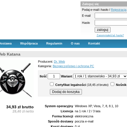
Zaloguj się
Podaj e-mail i hasło /
Rejestracja
E-mail
Hasło
Zapomniałeś/aś hasła?
Dostawa
Współpraca
Regulamin
O nas
Kontakt
Web Katana
Producent:
Dr. Web
Kategoria:
Bezpieczeństwo i ochrona PC
Ilość
Wariant
Certyfikat legalności
(18,45 zł brutto)
Nośnik
System operacyjny
Windows XP, Vista, 7, 8, 8.1, 10
34,93 zł brutto
28,40 zł netto
Licencja
na 1 rok / 2 / 3 lata
Forma licencji
elektroniczna
Sposób dostawy
poczta e-mail
Koszt dostawy
0 zł