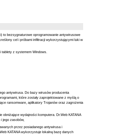
taki) to bezsygnaturowe oprogramowanie antywirusowe
ony cel i próbami infiltracji wykorzystującymi luki w
 i tablety z systemem Windows.
danego antywirusa. Do bazy wirusów producenta
programami, które zostały zaprojektowane z myślą o
ące ransomware, aplikatory Trojanów oraz zagrożenia
 i nie obniżające wydajności komputera. Dr.Web KATANA
 i jego zasobów,
nawanych przez posiadanego antywirusa i
Dr. Web KATANA wykorzystuje lokalną bazę danych