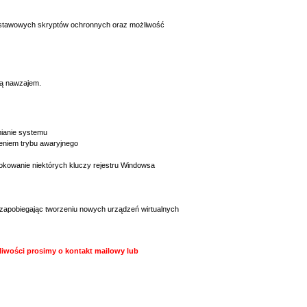
dstawowych skryptów ochronnych oraz możliwość
obą nawzajem.
mianie systemu
eniem trybu awaryjnego
lokowanie niektórych kluczy rejestru Windowsa
, zapobiegając tworzeniu nowych urządzeń wirtualnych
liwości prosimy o kontakt mailowy lub