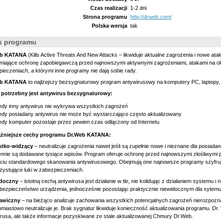
Czas realizacji
1-2 dni
Strona programu
http://drweb.com/
Polska wersja
tak
s programu
eb KATANA
(Kills Active Threats And New Attacks – likwiduje aktualne zagrożenia i nowe a
iające ochronę zapobiegawczą przed najnowszymi aktywnymi zagrożeniami, atakami na określ
ieczeniach, a którymi inne programy nie dają sobie rady.
eb KATANA
to najlżejszy bezsygnaturowy program antywirusowy na komputery PC, laptopy,
 potrzebny jest antywirus bezsygnaturowy:
edy inny antywirus nie wykrywa wszystkich zagrożeń
edy posiadany antywirus nie może być wystarczająco często aktualizowany
edy komputer pozostaje przez pewien czas odłączony od Internetu
żniejsze cechy programu Dr.Web KATANA:
tko-widzący
– neutralizuje zagrożenia nawet jeśli są zupełnie nowe i nieznane dla posia
nnie są dodawane tysiące wpisów. Program oferuje ochronę przed najnowszymi złośliwymi 
ęciu standardowego skanowania antywirusowego. Obejmują one najnowsze programy szyfruj
ystujące luki w zabezpieczeniach.
doczny
– istotną cechą antywirusa jest działanie w tle, nie kolidując z działaniem systemu
bezpieczeństwo urządzenia, jednocześnie pozostając praktycznie niewidocznym dla sytemu
awiczny
– na bieżąco analizuje zachowania wszystkich potencjalnych zagrożeń nierozpoz
miastowo neutralizuje je. Brak sygnatur likwiduje konieczność aktualizowania programu. 
rusa, ale także informacje pozyskiwane ze stale aktualizowanej Chmury Dr.Web.