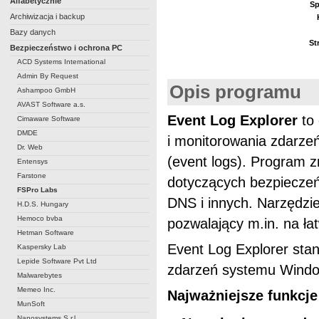
Alfabetycznie
Sp
Archiwizacja i backup
Bazy danych
St
Bezpieczeństwo i ochrona PC
ACD Systems International
Admin By Request
Opis programu
Ashampoo GmbH
AVAST Software a.s.
Event Log Explorer
to 
Cimaware Software
DMDE
i monitorowania zdarze
Dr. Web
(event logs). Program z
Entensys
Farstone
dotyczących bezpieczeńs
FSPro Labs
DNS i innych. Narzędzie
H.D.S. Hungary
Hemoco bvba
pozwalający m.in. na łat
Hetman Software
Event Log Explorer stan
Kaspersky Lab
Lepide Software Pvt Ltd
zdarzeń systemu Windo
Malwarebytes
Memeo Inc.
Najważniejsze funkcje
MunSoft
Nanosystems S.r.l.