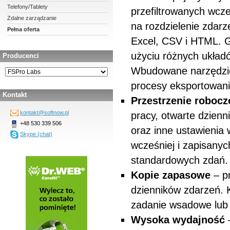
Telefony/Tablety
przefiltrowanych wcz
Zdalne zarządzanie
na rozdzielenie zdar
Pełna oferta
Excel, CSV i HTML. G
użyciu różnych układ
Producenci
Wbudowane narzędzi
procesy eksportowani
Kontakt
Przestrzenie robocz
kontakt@softnow.pl
pracy, otwarte dzienn
+48 530 339 506
oraz inne ustawienia
Skype (chat)
wcześniej i zapisany
standardowych zdań
Kopie zapasowe
– p
dzienników zdarzeń. 
zadanie wsadowe lub
Wysoka wydajność