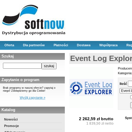
Oferta
Dla partnerów
Płatności
Dostawa
Współpraca
Reg
Szukaj
Event Log Explor
Producen
Kategoria
Zapytanie o program
Ilość
Brak programu w naszej ofercie? zapytaj o
niego! Zdobędziemy go dla Ciebie!
Wyślij zapytanie »
Katalog
Syst
2 262,59 zł brutto
Nowości
1 839,50 zł netto
Promocje