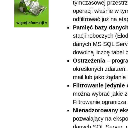
tymczasowej przestrz
operacji właśnie w t
odfiltrować już na eta
Pamięć bazy danyc
stacji roboczych (Elo
danych MS SQL Server
dowolną liczbę tabel 
Ostrzeżenia
– progra
określonych zdarzeń.
mail lub jako żądani
Filtrowanie jedynie
można wybrać jakie zd
Filtrowanie ogranicza
Nienadzorowany ek
pozwalający na ekspo
danych SQL Server, pl