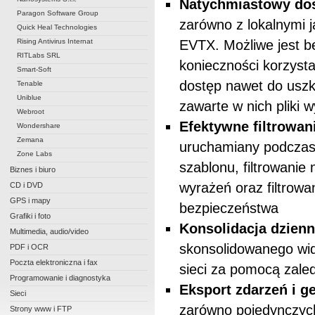
Natychmiastowy dos
Paragon Software Group
zarówno z lokalnymi 
Quick Heal Technologies
Rising Antivirus Internat
EVTX. Możliwe jest b
RITLabs SRL
konieczności korzysta
Smart-Soft
dostęp nawet do uszk
Tenable
Uniblue
zawarte w nich pliki 
Webroot
Efektywne filtrowan
Wondershare
Zemana
uruchamiany podczas 
Zone Labs
szablonu, filtrowani
Biznes i biuro
wyrażeń oraz filtrow
CD i DVD
GPS i mapy
bezpieczeństwa
Grafiki i foto
Konsolidacja dzien
Multimedia, audio/video
skonsolidowanego wi
PDF i OCR
Poczta elektroniczna i fax
sieci za pomocą zaled
Programowanie i diagnostyka
Eksport zdarzeń i 
Sieci
zarówno pojedynczych
Strony www i FTP