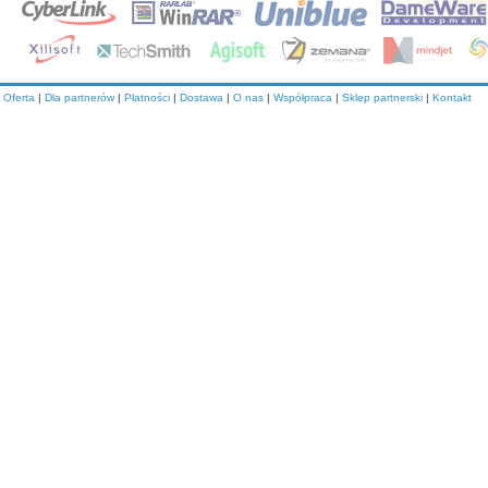
Oferta
|
Dla partnerów
|
Płatności
|
Dostawa
|
O nas
|
Współpraca
|
Sklep partnerski
|
Kontakt