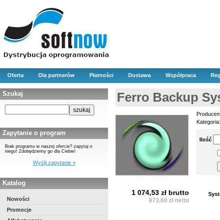
Oferta
Dla partnerów
Płatności
Dostawa
Współpraca
Reg
Szukaj
Ferro Backup Sy
Producen
Kategoria
Zapytanie o program
Ilość
Brak programu w naszej ofercie? zapytaj o
niego! Zdobędziemy go dla Ciebie!
Wyślij zapytanie »
Katalog
1 074,53 zł brutto
Syst
Nowości
873,60 zł netto
Promocje