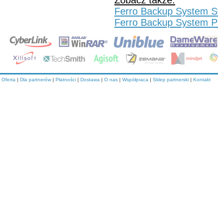
Zobacz także:
Ferro Backup System S
Ferro Backup System Pr
Oferta
|
Dla partnerów
|
Płatności
|
Dostawa
|
O nas
|
Współpraca
|
Sklep partnerski
|
Kontakt