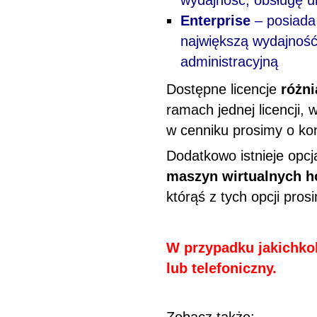
wydajność, obsługę u
Enterprise
– posiada
największą wydajność
administracyjną
Dostępne licencje
różni
ramach jednej licencji,
w cenniku prosimy o kon
Dodatkowo istnieje opc
maszyn wirtualnych h
którąś z tych opcji pros
W przypadku jakichkol
lub telefoniczny.