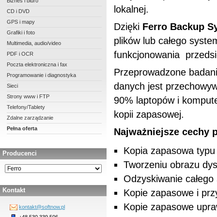
Biznes i biuro
lokalnej.
CD i DVD
GPS i mapy
Dzięki
Ferro Backup S
Grafiki i foto
plików lub całego syst
Multimedia, audio/video
funkcjonowania przeds
PDF i OCR
Poczta elektroniczna i fax
Przeprowadzone badani
Programowanie i diagnostyka
danych jest przechowyw
Sieci
Strony www i FTP
90% laptopów i kompute
Telefony/Tablety
kopii zapasowej.
Zdalne zarządzanie
Pełna oferta
Najważniejsze cechy 
Kopia zapasowa typu 
Producenci
Tworzeniu obrazu dy
Odzyskiwanie całego
Kontakt
Kopie zapasowe i prz
Kopie zapasowe upra
kontakt@softnow.pl
+48 530 339 506