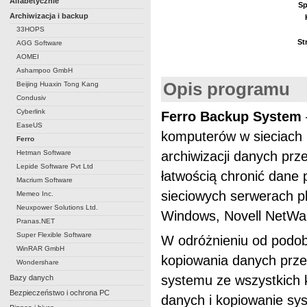
Alfabetycznie
Sp
Archiwizacja i backup
33HOPS
St
AGG Software
AOMEI
Ashampoo GmbH
Opis programu
Beijing Huaxin Tong Kang
Condusiv
Cyberlink
Ferro Backup System
EaseUS
komputerów w sieciach 
Ferro
Hetman Software
archiwizacji danych prze
Lepide Software Pvt Ltd
łatwością chronić dane
Macrium Software
sieciowych serwerach p
Memeo Inc.
Neuxpower Solutions Ltd.
Windows, Novell NetWa
Pranas.NET
Super Flexible Software
W odróżnieniu od podo
WinRAR GmbH
kopiowania danych przez
Wondershare
systemu ze wszystkich 
Bazy danych
Bezpieczeństwo i ochrona PC
danych i kopiowanie sy