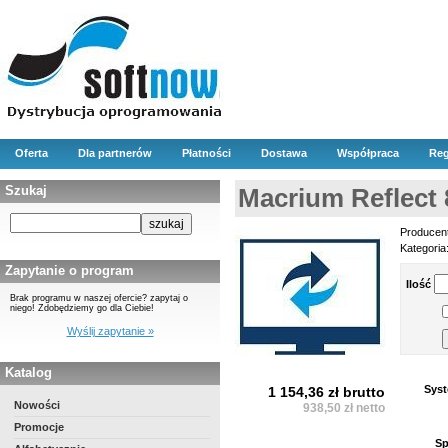
Oferta
Dla partnerów
Płatności
Dostawa
Współpraca
Reg
Szukaj
Macrium Reflect 
Producen
Kategoria
Zapytanie o program
Ilość
Brak programu w naszej ofercie? zapytaj o
niego! Zdobędziemy go dla Ciebie!
Wyślij zapytanie »
Katalog
Syst
1 154,36 zł brutto
Nowości
938,50 zł netto
Promocje
Sp