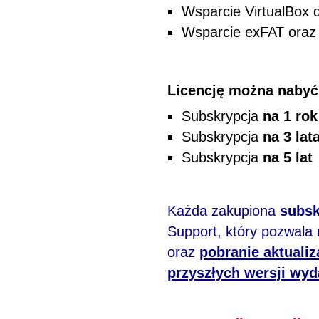
Wsparcie VirtualBox 
Wsparcie exFAT ora
Licencję można nabyć
Subskrypcja
na 1 ro
Subskrypcja
na 3 lat
Subskrypcja
na 5 lat
Każda zakupiona
subsk
Support, który pozwala
oraz
pobranie aktualiz
przyszłych wersji wyd