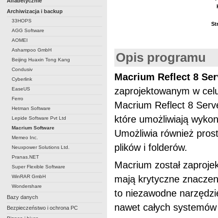
Alfabetycznie
Archiwizacja i backup
33HOPS
St
AGG Software
AOMEI
Ashampoo GmbH
Opis programu
Beijing Huaxin Tong Kang
Condusiv
Macrium Reflect 8 Ser
Cyberlink
zaprojektowanym w celu
EaseUS
Ferro
Macrium Reflect 8 Serve
Hetman Software
które umożliwiają wyko
Lepide Software Pvt Ltd
Macrium Software
Umożliwia również pros
Memeo Inc.
plików i folderów.
Neuxpower Solutions Ltd.
Pranas.NET
Macrium został zaproje
Super Flexible Software
WinRAR GmbH
mają krytyczne znaczen
Wondershare
to niezawodne narzędzi
Bazy danych
nawet całych systemów
Bezpieczeństwo i ochrona PC