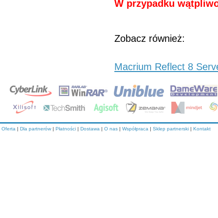
W przypadku wątpliwoś
Zobacz również:
Macrium Reflect 8 Server
Oferta
|
Dla partnerów
|
Płatności
|
Dostawa
|
O nas
|
Współpraca
|
Sklep partnerski
|
Kontakt