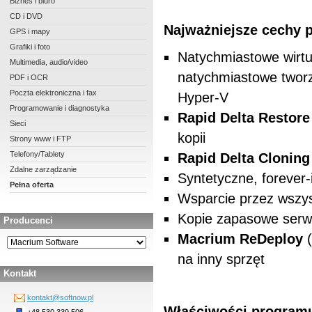
Biznes i biuro
CD i DVD
Najważniejsze cechy 
GPS i mapy
Grafiki i foto
Natychmiastowe wirtu
Multimedia, audio/video
natychmiastowe tworz
PDF i OCR
Poczta elektroniczna i fax
Hyper-V
Programowanie i diagnostyka
Rapid Delta Restore
Sieci
kopii
Strony www i FTP
Telefony/Tablety
Rapid Delta Cloning
Zdalne zarządzanie
Syntetyczne, forever
Pełna oferta
Wsparcie przez wszys
Kopie zapasowe serwe
Producenci
Macrium ReDeploy
(
na inny sprzęt
Kontakt
kontakt@softnow.pl
Właściwości programu
+48 530 339 506