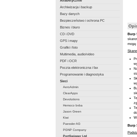
Alfabetycznie
Archiwizacja i backup
Bazy danych
Bezpieczeństwo i ochrona PC
Opi
Biznes i biuro
CD i DVD
Burp 
skanow
GPS i mapy
mogą s
Grafiki i foto
Skaner
Multimedia, audio/video
Pr
PDF i OCR
wy
Poczta elektroniczna i fax
Na
st
Programowanie i diagnostyka
Sk
Sieci
wy
AeroAdmin
Bu
s
ClearApps
Te
Devolutions
zg
Hemoco bvba
Te
Jason Green
d
Ws
Kiwi
Paessler AG
Burp 
PGNP Company
Podst
PortSwigger Ltd