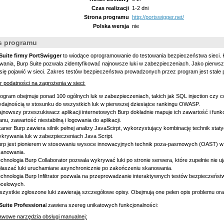
Czas realizacji
1-2 dni
Strona programu
http://portswigger.net/
Polska wersja
nie
s programu
Suite
firmy PortSwigger
to wiodące oprogramowanie do testowania bezpieczeństwa sieci. K
ania, Burp Suite pozwala zidentyfikować najnowsze luki w zabezpieczeniach. Jako pierwszy
ię pojawić w sieci. Zakres testów bezpieczeństwa prowadzonych przez program jest stale 
 podatności na zagrożenia w sieci:
ogram obejmuje ponad 100 ogólnych luk w zabezpieczeniach, takich jak SQL injection czy co
dajnością w stosunku do wszystkich luk w pierwszej dziesiątce rankingu OWASP.
jnowszy przeszukiwacz aplikacji internetowych Burp dokładnie mapuje ich zawartość i funk
anu, zawartość niestabilną i logowania do aplikacji.
aner Burp zawiera silnik pełnej analizy JavaScirpt, wykorzystujący kombinację technik st
krywania luk w zabezpieczeniach Java Script.
rp jest pionierem w stosowaniu wysoce innowacyjnych technik poza-pasmowych (OAST) w 
kanowania.
chnologia Burp Collaborator pozwala wykrywać luki po stronie serwera, które zupełnie nie uja
łaszać luki uruchamiane asynchronicznie po zakończeniu skanowania.
chnologia Burp Infiltrator pozwala na przeprowadzanie interaktywnych testów bezpieczeństw
ocelowych.
zystkie zgłoszone luki zawierają szczegółowe opisy. Obejmują one pełen opis problemu ora
Suite Professiona
l zawiera szereg unikatowych funkcjonalności:
awowe narzędzia obsługi manualnej: