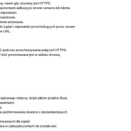
ową, nawet gdy używany jest HTTPS.
nentami aplikacji po stronie serwera lub klienta
 odpowiedzi.
prawdzenia.
enia testowania.
do żądań i odpowiedzi przechodzących przez serwer
ków URL.
iać podczas przechwytywania połączeń HTTPS.
Treść prezentowana jest w widoku drzewa,
isanego miejsca, dzięki plikom projektu Burp.
awieniami.
p.
lu poinformowania skanera o niestandardowych
konywanymi dla żądań.
uka w zabezpieczeniach nie została tam