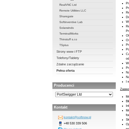
Pr
RealVNC Ltd
Pr
Remote Utilities LLC
Re
Sharegate
Do
Wy
Softinventive Lab
Re
Solarwinds
Pr
TerminalWorks
Ob
Thinstuff s.r.o
Os
Pr
TSplus
Po
Strony www i FTP
Ca
Telefony/Tablety
od
Ws
Zdalne zarządzanie
Pr
Pełna oferta
Na
Na
I 
Producenci
Zaawa
Mo
Bi
In
Kontakt
Mo
fo
kontakt@softnow.pl
Sk
+48 530 339 506
Op
po