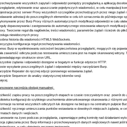
zechwytywanie wszystkich zapytań i odpowiedzi pomiędzy przeglądarką a aplikacją docel
zeglądanie, edytowanie oraz upuszczanie pojedynczych wiadomości, w celu manipulacji kompo
jestracja przez serwer Proxy wszystkich szczegółów przechodzących przez niego żądań i
dawanie adnotacji do poszczególnych elementów w celu ich oznaczenia do późniejszego s
konywanie przez Burp Proxy różnych automatycznych modyfikacji odpowiedzi w calu ułatwi
guły dopasowywania i zastępowania do automatycznego stosowania własnych modyfikacji 
oxy. Tworzenie reguł dla nagłówków, treści wiadomości, parametrów żądań i ścieżek do pli
sługa niewidocznych proxy.
obna historia dla wiadomości HTML5 WebSockets.
ecyzyjna konfiguracja reguł przechwytywania wiadomości.
moc Burp w wyeliminowaniu ostrzeżeń bezpieczeństwa przeglądarki, mogących się pojaw
ła zawartość odkryta podczas testowania umieszczana jest na mapie skanowanej witryny. 
powiadającego strukturze stron URL.
zystkie żądania i odpowiedzi dostępne w bogatym w funkcje edytorze HTTP.
oste wysyłanie poszczególnych żądań i odpowiedzi między narzędziami Burp.
rzędzie Repeater do ręcznej edycji i ponownego wstawiania żądań.
rzędzie Sequencer do analizy statystycznej tokenów sesji.
więcej.
nsowane narzędzia obsługi manualnej:
żliwość zapisu pracy na poszczególnych etapach w czasie rzeczywistym oraz powrót do zap
blioteka konfiguracji do szybkiego uruchomienia ukierunkowanego skanowania z różnymi ust
formacje na temat wszystkich odkrytych luk dostępne na bieżąco na centralnym pulpicie Bur
żliwość ręcznego umieszczania punktów wstawiania w dowolnych miejscach żądania, w ce
rmatach danych i wejściach.
anowanie na żywo podczas przeglądania, zapewniające pełną kontrolę nad działaniami wy
cja zgłaszania przez Burp informacji o przechowywanych danych wejściowych nawet jeśli l
twierdzona, w celu ułatwienia ręcznego testowania.