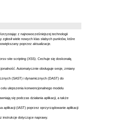
orzystając z najnowocześniejszej technologii
 zgłosił wiele nowych klas słabych punktów, które
powiększany poprzez aktualizacje.
rss-site scripting (XSS). Cechuje się doskonałą
cjonalność. Automatycznie obsługuje sesje, zmiany
atycznych (SAST) i dynamicznych (DAST) do
celu ulepszenia konwencjonalnego modelu
wniają się podczas działania aplikacji, a także
a aplikacji (IAST) poprzez oprzyrządowanie aplikacji
z instrukcje dotyczące naprawy.