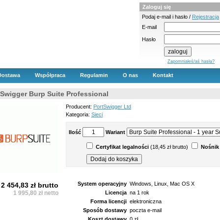
Zaloguj się
Podaj e-mail i hasło /
Rejestracja
E-mail
Hasło
Zapomniałeś/aś hasła?
Dostawa
Współpraca
Regulamin
O nas
Kontakt
tSwigger Burp Suite Professional
Producent:
PortSwigger Ltd
Kategoria:
Sieci
Ilość
Wariant
Certyfikat legalności
(18,45 zł brutto)
Nośnik
System operacyjny
Windows, Linux, Mac OS X
2 454,83 zł brutto
1 995,80 zł netto
Licencja
na 1 rok
Forma licencji
elektroniczna
Sposób dostawy
poczta e-mail
Koszt dostawy
0 zł