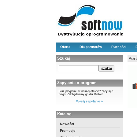
Oferta
Dla partnerów
Płatności
Szukaj
Por
Zapytanie o program
Brak programu w naszej ofercie? zapytaj o
niego! Zdobędziemy go dla Ciebie!
Wyślij zapytanie »
Katalog
Nowości
Promocje