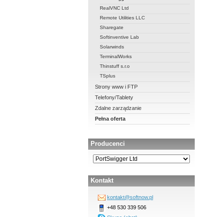
RealVNC Ltd
Remote Utilities LLC
Sharegate
Softinventive Lab
Solarwinds
TerminalWorks
Thinstuff s.r.o
TSplus
Strony www i FTP
Telefony/Tablety
Zdalne zarządzanie
Pełna oferta
Producenci
Kontakt
kontakt@softnow.pl
+48 530 339 506