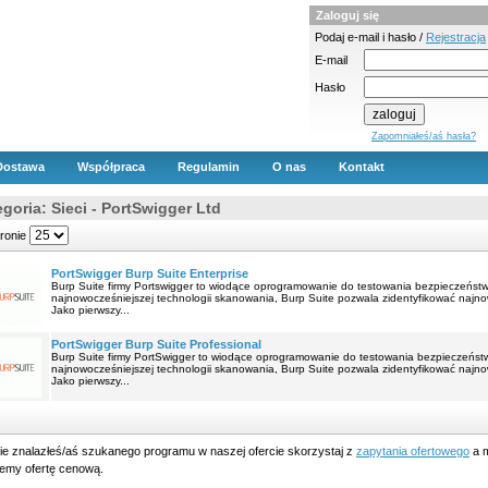
Zaloguj się
Podaj e-mail i hasło /
Rejestracja
E-mail
Hasło
Zapomniałeś/aś hasła?
Dostawa
Współpraca
Regulamin
O nas
Kontakt
goria: Sieci - PortSwigger Ltd
tronie
PortSwigger Burp Suite Enterprise
Burp Suite firmy Portswigger to wiodące oprogramowanie do testowania bezpieczeństwa
najnowocześniejszej technologii skanowania, Burp Suite pozwala zidentyfikować najno
Jako pierwszy...
PortSwigger Burp Suite Professional
Burp Suite firmy PortSwigger to wiodące oprogramowanie do testowania bezpieczeństwa
najnowocześniejszej technologii skanowania, Burp Suite pozwala zidentyfikować najno
Jako pierwszy...
nie znalazłeś/aś szukanego programu w naszej ofercie skorzystaj z
zapytania ofertowego
a m
lemy ofertę cenową.