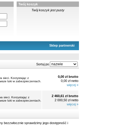
Twój koszyk
Twój koszyk jest pusty
Sklep partnerski
Sortuj po
0,00 zł brutto
 sieci. Korzystając z
0,00 zł netto
wsze luki w zabezpieczeniach.
więcej »
2 460,61 zł brutto
 sieci. Korzystając z
2 000,50 zł netto
wsze luki w zabezpieczeniach.
więcej »
y bezzwłocznie sprawdzimy jego dostępność i