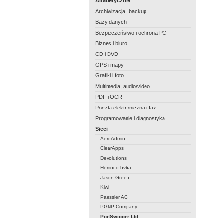
Alfabetycznie
Archiwizacja i backup
Bazy danych
Bezpieczeństwo i ochrona PC
Biznes i biuro
CD i DVD
GPS i mapy
Grafiki i foto
Multimedia, audio/video
PDF i OCR
Poczta elektroniczna i fax
Programowanie i diagnostyka
Sieci
AeroAdmin
ClearApps
Devolutions
Hemoco bvba
Jason Green
Kiwi
Paessler AG
PGNP Company
PortSwigger Ltd