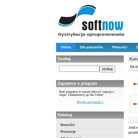
Oferta
Dla partnerów
Płatności
Szukaj
Kate
Na s
Zapytanie o program
Brak programu w naszej ofercie? zapytaj o
niego! Zdobędziemy go dla Ciebie!
Wyślij zapytanie »
Katalog
Nowości
Jeśli 
Promocje
prześ