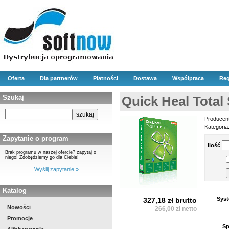
Oferta
Dla partnerów
Płatności
Dostawa
Współpraca
Reg
Szukaj
Quick Heal Total 
Producen
Kategoria
Zapytanie o program
Ilość
Brak programu w naszej ofercie? zapytaj o
niego! Zdobędziemy go dla Ciebie!
Wyślij zapytanie »
Katalog
Syst
327,18 zł brutto
Nowości
266,00 zł netto
Promocje
Sp