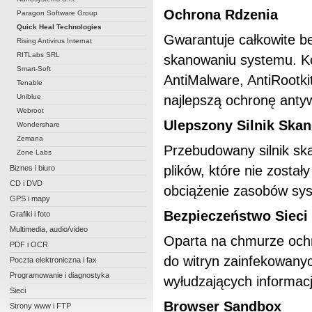
Ochrona Rdzenia
Paragon Software Group
Quick Heal Technologies
Gwarantuje całkowite b
Rising Antivirus Internat
RITLabs SRL
skanowaniu systemu. Kom
Smart-Soft
AntiMalware, AntiRootkit
Tenable
Uniblue
najlepszą ochronę anty
Webroot
Ulepszony Silnik Ska
Wondershare
Zemana
Przebudowany silnik s
Zone Labs
plików, które nie zosta
Biznes i biuro
CD i DVD
obciążenie zasobów sy
GPS i mapy
Bezpieczeństwo Sieci
Grafiki i foto
Multimedia, audio/video
Oparta na chmurze ochr
PDF i OCR
do witryn zainfekowany
Poczta elektroniczna i fax
Programowanie i diagnostyka
wyłudzających informacj
Sieci
Browser Sandbox
Strony www i FTP