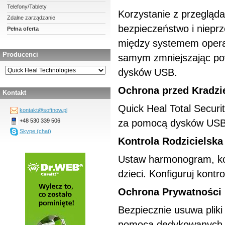
Telefony/Tablety
Korzystanie z przegląd
Zdalne zarządzanie
bezpieczeństwo i nieprz
Pełna oferta
między systemem opera
Producenci
samym zmniejszając pow
dysków USB.
Ochrona przed Kradzi
Kontakt
Quick Heal Total Secur
kontakt@softnow.pl
+48 530 339 506
za pomocą dysków US
Skype (chat)
Kontrola Rodzicielska
Ustaw harmonogram, kont
dzieci. Konfiguruj kontr
Ochrona Prywatności
Bezpiecznie usuwa pliki
pomocą dedykowanych na