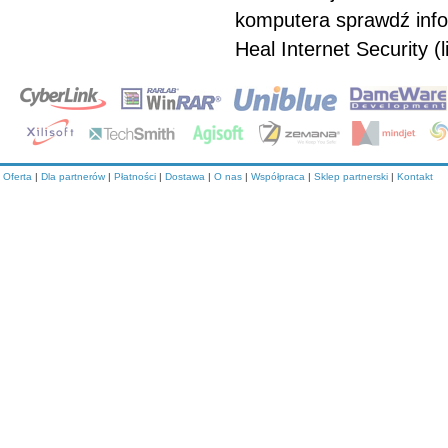
komputera sprawdź infor
Heal Internet Security (l
Oferta
|
Dla partnerów
|
Płatności
|
Dostawa
|
O nas
|
Współpraca
|
Sklep partnerski
|
Kontakt