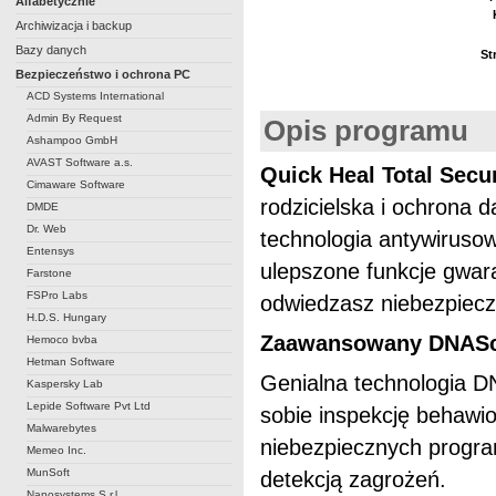
Alfabetycznie
Archiwizacja i backup
Bazy danych
St
Bezpieczeństwo i ochrona PC
ACD Systems International
Admin By Request
Opis programu
Ashampoo GmbH
AVAST Software a.s.
Quick Heal Total Secur
Cimaware Software
rodzicielska i ochrona 
DMDE
Dr. Web
technologia antywirusow
Entensys
ulepszone funkcje gwar
Farstone
FSPro Labs
odwiedzasz niebezpiecz
H.D.S. Hungary
Zaawansowany DNAS
Hemoco bvba
Hetman Software
Genialna technologia DN
Kaspersky Lab
Lepide Software Pvt Ltd
sobie inspekcję behawi
Malwarebytes
niebezpiecznych progra
Memeo Inc.
MunSoft
detekcją zagrożeń.
Nanosystems S.r.l.