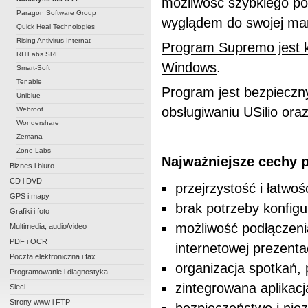
możliwość szybkiego p
Paragon Software Group
wyglądem do swojej mar
Quick Heal Technologies
Rising Antivirus Internat
Program Supremo jest k
RITLabs SRL
Windows
.
Smart-Soft
Tenable
Program jest bezpieczny
Uniblue
obsługiwaniu USilio or
Webroot
Wondershare
Zemana
Zone Labs
Najważniejsze cechy 
Biznes i biuro
CD i DVD
przejrzystość i łatwo
GPS i mapy
brak potrzeby konfigu
Grafiki i foto
możliwość podłączeni
Multimedia, audio/video
PDF i OCR
internetowej prezentac
Poczta elektroniczna i fax
organizacja spotkań,
Programowanie i diagnostyka
zintegrowana aplikacj
Sieci
Strony www i FTP