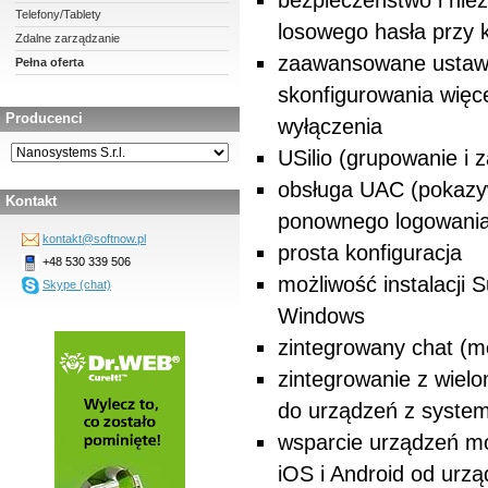
bezpieczeństwo i nie
Telefony/Tablety
losowego hasła przy k
Zdalne zarządzanie
zaawansowane ustawie
Pełna oferta
skonfigurowania więce
Producenci
wyłączenia
USilio (grupowanie i
obsługa UAC (pokazyw
Kontakt
ponownego logowania 
kontakt@softnow.pl
prosta konfiguracja
+48 530 339 506
możliwość instalacji
Skype (chat)
Windows
zintegrowany chat (m
zintegrowanie z wiel
do urządzeń z syste
wsparcie urządzeń mo
iOS i Android od urz