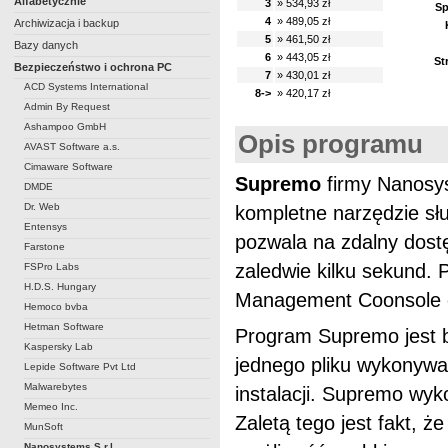
Alfabetycznie
3
» 534,93 zł
Sp
4
» 489,05 zł
Archiwizacja i backup
5
» 461,50 zł
Bazy danych
6
» 443,05 zł
St
Bezpieczeństwo i ochrona PC
7
» 430,01 zł
ACD Systems International
8->
» 420,17 zł
Admin By Request
Ashampoo GmbH
Opis programu
AVAST Software a.s.
Cimaware Software
Supremo
firmy Nanosys
DMDE
Dr. Web
kompletne narzędzie słu
Entensys
pozwala na zdalny dost
Farstone
zaledwie kilku sekund.
FSPro Labs
H.D.S. Hungary
Management Coonsole or
Hemoco bvba
Hetman Software
Program Supremo jest ba
Kaspersky Lab
jednego pliku wykonywal
Lepide Software Pvt Ltd
Malwarebytes
instalacji. Supremo wyk
Memeo Inc.
Zaletą tego jest fakt, ż
MunSoft
Nanosystems S.r.l.