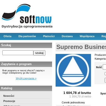
Oferta
Dla partnerów
Płatności
Dostawa
Współpraca
Reg
Szukaj
Supremo Business
Producen
Kategoria
Zapytanie o program
Ilość
Brak programu w naszej ofercie? zapytaj o
niego! Zdobędziemy go dla Ciebie!
Wyślij zapytanie »
Katalog
1 604,78 zł brutto
Syst
Nowości
1 304,70 zł netto
Promocje
Cennik jednostkowy