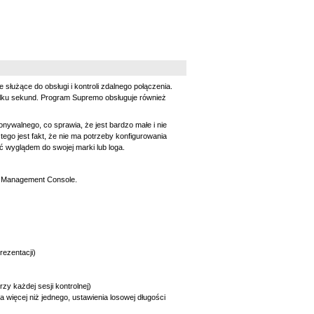
 służące do obsługi i kontroli zdalnego połączenia.
ilku sekund. Program Supremo obsługuje również
nywalnego, co sprawia, że jest bardzo małe i nie
ego jest fakt, że nie ma potrzeby konfigurowania
ć wyglądem do swojej marki lub loga.
IT Management Console.
ezentacji)
y każdej sesji kontrolnej)
więcej niż jednego, ustawienia losowej długości