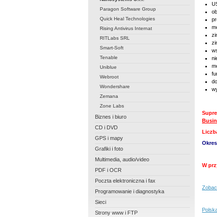
US
Paragon Software Group
ob
Quick Heal Technologies
pr
mo
Rising Antivirus Internat
zi
RITLabs SRL
zi
Smart-Soft
ws
Tenable
ni
mo
Uniblue
fu
Webroot
do
Wondershare
wy
Zemana
Zone Labs
Supre
Biznes i biuro
Busin
CD i DVD
Liczb
GPS i mapy
Okres
Grafiki i foto
Multimedia, audio/video
W prz
PDF i OCR
Poczta elektroniczna i fax
Zobacz
Programowanie i diagnostyka
Sieci
Polsk
Strony www i FTP