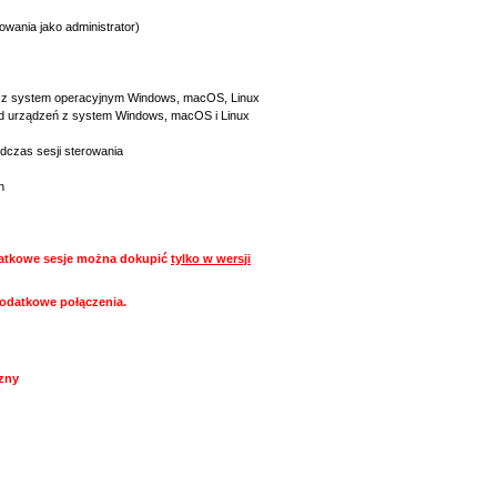
wania jako administrator)
eń z system operacyjnym Windows, macOS, Linux
 od urządzeń z system Windows, macOS i Linux
dczas sesji sterowania
h
atkowe sesje można dokupić
tylko w wersji
dodatkowe połączenia.
czny