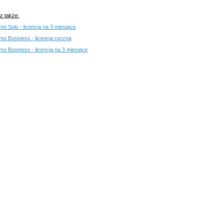
z także:
o Solo - licencja na 3 miesiące
o Business - licencja roczna
o Business - licencja na 3 miesiące