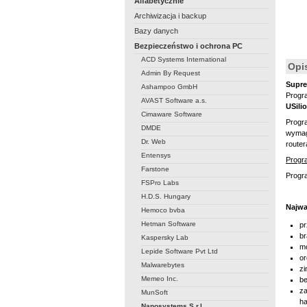
Alfabetycznie
Archiwizacja i backup
Bazy danych
Bezpieczeństwo i ochrona PC
ACD Systems International
Opi
Admin By Request
Supr
Ashampoo GmbH
Progr
AVAST Software a.s.
USilio
Cimaware Software
Progra
DMDE
wymaga
Dr. Web
router
Entensys
Progr
Farstone
Progra
FSPro Labs
H.D.S. Hungary
Najwa
Hemoco bvba
Hetman Software
pr
br
Kaspersky Lab
mo
Lepide Software Pvt Ltd
or
Malwarebytes
zi
Memeo Inc.
be
za
MunSoft
ha
Nanosystems S.r.l.