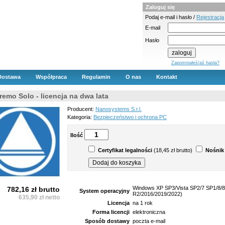
Zaloguj się
Podaj e-mail i hasło /
Rejestracja
E-mail
Hasło
Zapomniałeś/aś hasła?
Dostawa
Współpraca
Regulamin
O nas
Kontakt
emo Solo - licencja na dwa lata
Producent:
Nanosystems S.r.l.
Kategoria:
Bezpieczeństwo i ochrona PC
Ilość
Certyfikat legalności
(18,45 zł brutto)
Nośnik
Windows XP SP3/Vista SP2/7 SP1/8/8
782,16 zł brutto
System operacyjny
R2/2016/2019/2022)
635,90 zł netto
Licencja
na 1 rok
Forma licencji
elektroniczna
Sposób dostawy
poczta e-mail