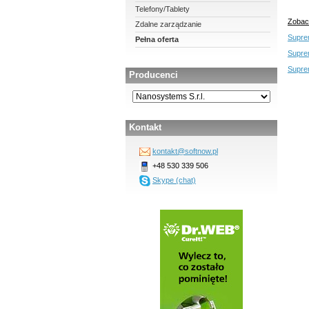
Telefony/Tablety
Zobac
Zdalne zarządzanie
Suprem
Pełna oferta
Suprem
Suprem
Producenci
Kontakt
kontakt@softnow.pl
+48 530 339 506
Skype (chat)