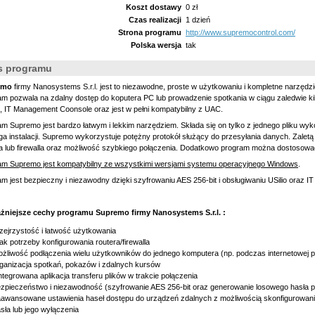
Koszt dostawy
0 zł
Czas realizacji
1 dzień
Strona programu
http://www.supremocontrol.com/
Polska wersja
tak
s programu
emo
firmy Nanosystems S.r.l. jest to niezawodne, proste w użytkowaniu i kompletne narzędzie
am pozwala na zdalny dostęp do koputera PC lub prowadzenie spotkania w ciągu zaledwie k
, IT Management Coonsole oraz jest w pełni kompatybilny z UAC.
m Supremo jest bardzo łatwym i lekkim narzędziem. Składa się on tylko z jednego pliku wyko
 instalacji. Supremo wykorzystuje potężny protokół służący do przesyłania danych. Zaletą t
a lub firewalla oraz możliwość szybkiego połączenia. Dodatkowo program można dostosowa
am Supremo jest kompatybilny ze wszystkimi wersjami systemu operacyjnego Windows
.
m jest bezpieczny i niezawodny dzięki szyfrowaniu AES 256-bit i obsługiwaniu USilio oraz 
żniejsze cechy programu Supremo firmy Nanosystems S.r.l. :
zejrzystość i łatwość użytkowania
ak potrzeby konfigurowania routera/firewalla
żliwość podłączenia wielu użytkowników do jednego komputera (np. podczas internetowej pr
ganizacja spotkań, pokazów i zdalnych kursów
ntegrowana aplikacja transferu plików w trakcie połączenia
zpieczeństwo i niezawodność (szyfrowanie AES 256-bit oraz generowanie losowego hasła prz
awansowane ustawienia haseł dostępu do urządzeń zdalnych z możliwością skonfigurowania 
sła lub jego wyłączenia