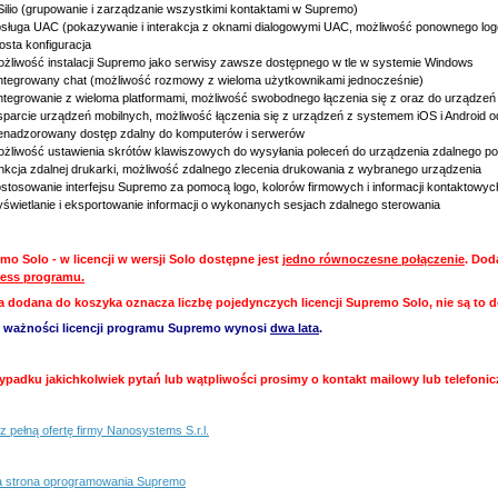
ilio (grupowanie i zarządzanie wszystkimi kontaktami w Supremo)
sługa UAC (pokazywanie i interakcja z oknami dialogowymi UAC, możliwość ponownego logo
osta konfiguracja
żliwość instalacji Supremo jako serwisy zawsze dostępnego w tle w systemie Windows
ntegrowany chat (możliwość rozmowy z wieloma użytkownikami jednocześnie)
ntegrowanie z wieloma platformami, możliwość swobodnego łączenia się z oraz do urządz
parcie urządzeń mobilnych, możliwość łączenia się z urządzeń z systemem iOS i Android
enadzorowany dostęp zdalny do komputerów i serwerów
żliwość ustawienia skrótów klawiszowych do wysyłania poleceń do urządzenia zdalnego po
nkcja zdalnej drukarki, możliwość zdalnego zlecenia drukowania z wybranego urządzenia
stosowanie interfejsu Supremo za pomocą logo, kolorów firmowych i informacji kontaktowyc
świetlanie i eksportowanie informacji o wykonanych sesjach zdalnego sterowania
mo Solo - w licencji w wersji Solo dostępne jest
jedno równoczesne połączenie
. Dod
ess programu.
a dodana do koszyka oznacza liczbę pojedynczych licencji Supremo Solo, nie są to 
 ważności licencji programu Supremo wynosi
dwa lata
.
ypadku jakichkolwiek pytań lub wątpliwości prosimy o kontakt mailowy lub telefoni
 pełną ofertę firmy Nanosystems S.r.l.
a strona oprogramowania Supremo