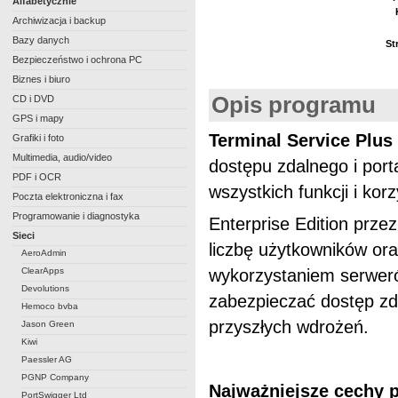
Alfabetycznie
Archiwizacja i backup
Bazy danych
St
Bezpieczeństwo i ochrona PC
Biznes i biuro
Opis programu
CD i DVD
GPS i mapy
Terminal Service Plus 
Grafiki i foto
Multimedia, audio/video
dostępu zdalnego i port
PDF i OCR
wszystkich funkcji i ko
Poczta elektroniczna i fax
Programowanie i diagnostyka
Enterprise Edition prze
Sieci
liczbę użytkowników o
AeroAdmin
ClearApps
wykorzystaniem serwer
Devolutions
zabezpieczać dostęp zd
Hemoco bvba
przyszłych wdrożeń.
Jason Green
Kiwi
Paessler AG
PGNP Company
Najważniejsze cechy p
PortSwigger Ltd