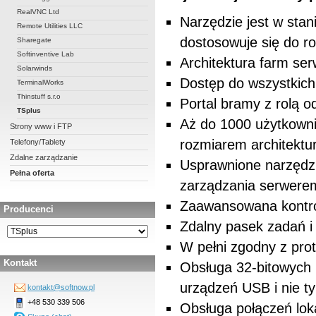
RealVNC Ltd
Narzędzie jest w stan
Remote Utilities LLC
dostosowuje się do r
Sharegate
Softinventive Lab
Architektura farm ser
Solarwinds
Dostęp do wszystkich
TerminalWorks
Thinstuff s.r.o
Portal bramy z rolą 
TSplus
Aż do 1000 użytkowni
Strony www i FTP
rozmiarem architekt
Telefony/Tablety
Zdalne zarządzanie
Usprawnione narzędzi
Pełna oferta
zarządzania serwere
Zaawansowana kontrol
Producenci
Zdalny pasek zadań i
W pełni zgodny z pr
Kontakt
Obsługa 32-bitowych
urządzeń USB i nie ty
kontakt@softnow.pl
+48 530 339 506
Obsługa połączeń lok