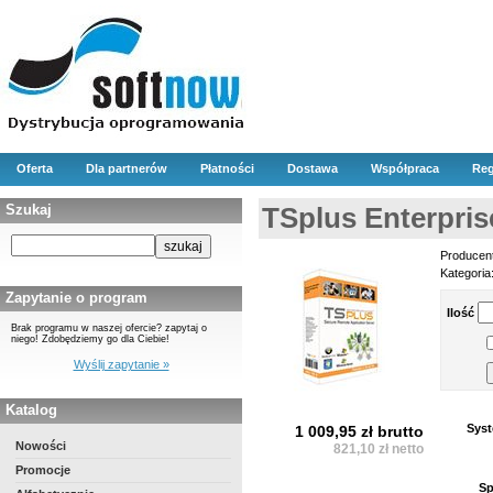
Oferta
Dla partnerów
Płatności
Dostawa
Współpraca
Reg
Szukaj
TSplus Enterpris
Producen
Kategoria
Zapytanie o program
Ilość
Brak programu w naszej ofercie? zapytaj o
niego! Zdobędziemy go dla Ciebie!
Wyślij zapytanie »
Katalog
Syst
1 009,95 zł brutto
Nowości
821,10 zł netto
Promocje
Sp