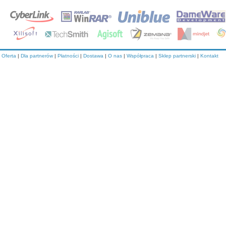
Oferta
|
Dla partnerów
|
Płatności
|
Dostawa
|
O nas
|
Współpraca
|
Sklep partnerski
|
Kontakt