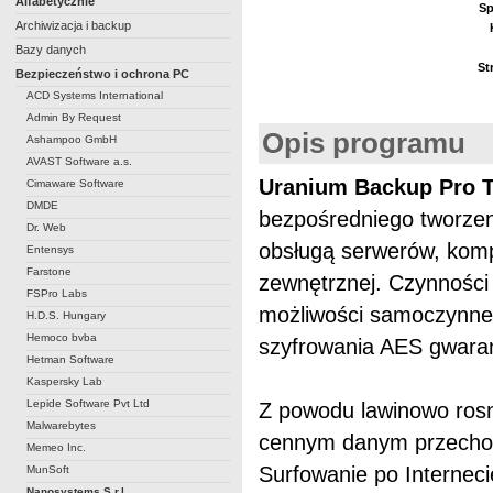
Alfabetycznie
Sp
Archiwizacja i backup
Bazy danych
St
Bezpieczeństwo i ochrona PC
ACD Systems International
Admin By Request
Opis programu
Ashampoo GmbH
AVAST Software a.s.
Uranium Backup Pro 
Cimaware Software
DMDE
bezpośredniego tworzen
Dr. Web
obsługą serwerów, kompu
Entensys
Farstone
zewnętrznej. Czynnośc
FSPro Labs
możliwości samoczynneg
H.D.S. Hungary
Hemoco bvba
szyfrowania AES gwara
Hetman Software
Kaspersky Lab
Lepide Software Pvt Ltd
Z powodu lawinowo rosn
Malwarebytes
cennym danym przechow
Memeo Inc.
Surfowanie po Interneci
MunSoft
Nanosystems S.r.l.