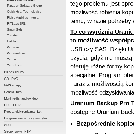
tego problemu jest opr
Paragon Software Group
możliwość robienia kopi
Quick Heal Technologies
Rising Antivirus Internat
temu, w razie potrzeby
RITLabs SRL
Smart-Soft
To co wyróżnia Urani
Tenable
to
możliwość współp
Uniblue
Webroot
USB czy SAS. Dzięki U
Wondershare
użycia, gdyż nie muszą
Zemana
oferuję różne formy kop
Zone Labs
Biznes i biuro
specjalne. Program ofer
CD i DVD
naraz z możliwością ko
GPS i mapy
możliwość odzyskiwani
Grafiki i foto
Multimedia, audio/video
Uranium Backup Pro 
PDF i OCR
dostępne Uranium Back
Poczta elektroniczna i fax
Programowanie i diagnostyka
Bezpośrednie kopiow
Sieci
Strony www i FTP