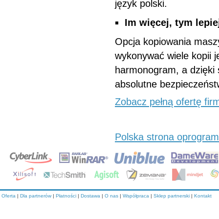
język polski.
Im więcej, tym lepie
Opcja kopiowania maszy
wykonywać wiele kopii 
harmonogram, a dzięki 
absolutne bezpieczeńst
Zobacz pełną ofertę fir
Polska strona oprogra
Oferta
|
Dla partnerów
|
Płatności
|
Dostawa
|
O nas
|
Współpraca
|
Sklep partnerski
|
Kontakt