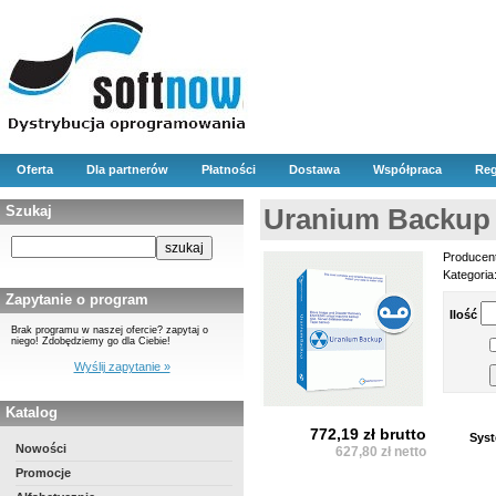
Oferta
Dla partnerów
Płatności
Dostawa
Współpraca
Reg
Szukaj
Uranium Backup 
Producen
Kategoria
Zapytanie o program
Ilość
Brak programu w naszej ofercie? zapytaj o
niego! Zdobędziemy go dla Ciebie!
Wyślij zapytanie »
Katalog
772,19 zł brutto
Syst
Nowości
627,80 zł netto
Promocje