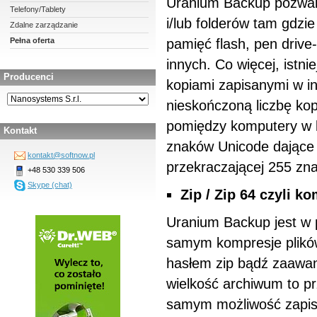
Uranium Backup pozwala
Telefony/Tablety
i/lub folderów tam gdzie
Zdalne zarządzanie
Pełna oferta
pamięć flash, pen drive
innych. Co więcej, istni
Producenci
kopiami zapisanymi w i
nieskończoną liczbę kop
pomiędzy komputery w lo
Kontakt
znaków Unicode dające 
kontakt@softnow.pl
przekraczającej 255 zn
+48 530 339 506
Skype (chat)
Zip / Zip 64 czyli k
Uranium Backup jest w 
samym kompresje plikó
hasłem zip bądź zaawa
wielkość archiwum to pr
samym możliwość zapisu 