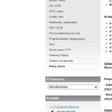
Biznes i biuro
i
Sc
CD i DVD
GPS i mapy
Grafiki i foto
W skł
Multimedia, audio/video
dr
dr
PDF i OCR
dr
Poczta elektroniczna i fax
dr
Programowanie i diagnostyka
dr
dr
Sieci
dr
Strony www i FTP
dr
Telefony/Tablety
Zdalne zarządzanie
Uwag
Pełna oferta
Można
Producenci
Progr
-
Indi
maksy
-
Bus
Kontakt
najmni
kontakt@softnow.pl
Uwag
+48 530 339 506