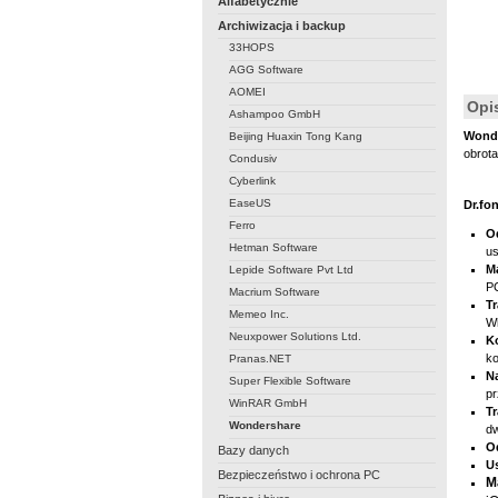
Alfabetycznie
Archiwizacja i backup
33HOPS
AGG Software
AOMEI
Opi
Ashampoo GmbH
Wonde
Beijing Huaxin Tong Kang
obrota
Condusiv
Cyberlink
EaseUS
Dr.fo
Ferro
O
Hetman Software
us
M
Lepide Software Pvt Ltd
PC
Macrium Software
T
Memeo Inc.
W
Neuxpower Solutions Ltd.
K
ko
Pranas.NET
N
Super Flexible Software
pr
WinRAR GmbH
Tr
Wondershare
dw
O
Bazy danych
U
Bezpieczeństwo i ochrona PC
M