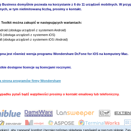
ę Business domyślnie pozwala na korzystanie z 6 do 11 urządzeń mobilnych. W przy
nych, w tym nielimitowaną liczbą, prosimy o kontakt.
t Toolkit można zakupić w następujących wariantach:
droid (obsługa urządzeń z systemem Android)
S (obsługa urządzeń z systemem iOS)
ll (obsługa urządzeń z systemem iOS i Android)
pna jest również wersja programu Wondershare Dr.Fone for iOS na komputery Mac.
tkie dostępne licencje są licencjami rocznymi.
a strona programów firmy Wondershare
ypadku pytań bądź wątpliwości prosimy o kontakt emailowy lub telefoniczny.
ookies), aby zapewnić komfort i bezpieczeństwo składania zamówień w naszym sklepie. Za