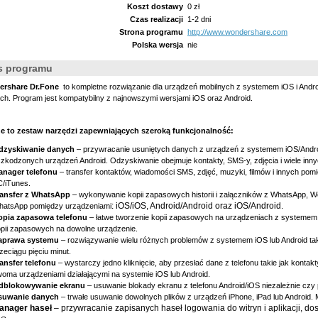
Koszt dostawy
0 zł
Czas realizacji
1-2 dni
Strona programu
http://www.wondershare.com
Polska wersja
nie
s programu
rshare Dr.Fon
e
to kompletne rozwiązanie dla urządzeń mobilnych z systemem iOS i Andro
ch. Program jest kompatybilny z najnowszymi wersjami iOS oraz Android.
ne to zestaw narzędzi zapewniających szeroką funkcjonalność:
dzyskiwanie danych
– przywracanie usuniętych danych z urządzeń z systemem iOS/Androi
zkodzonych urządzeń Android. Odzyskiwanie obejmuje kontakty, SMS-y, zdjęcia i wiele inn
anager telefonu
– transfer kontaktów, wiadomości SMS, zdjęć, muzyki, filmów i innych po
/iTunes.
ransfer z WhatsApp
– wykonywanie kopii zapasowych historii i załączników z WhatsApp, Wec
: iOS/iOS, Android/Android oraz iOS/Android
hatsApp pomiędzy urządzeniami
.
opia zapasowa telefonu
– łatwe tworzenie kopii zapasowych na urządzeniach z systemem i
pii zapasowych na dowolne urządzenie.
aprawa systemu
– rozwiązywanie wielu różnych problemów z systemem iOS lub Android taki
zeciągu pięciu minut.
ansfer telefonu
– wystarczy jedno kliknięcie, aby przesłać dane z telefonu takie jak kontak
oma urządzeniami działającymi na systemie iOS lub Android.
dblokowywanie ekranu
– usuwanie blokady ekranu z telefonu Android/iOS niezależnie czy 
suwanie danych
– trwałe usuwanie dowolnych plików z urządzeń iPhone, iPad lub Android
anager haseł
– przywracanie zapisanych haseł logowania do witryn i aplikacji, d