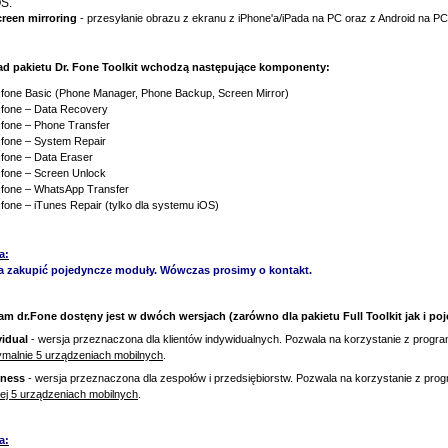
OS.
reen mirroring
- przesyłanie obrazu z ekranu z iPhone'a/iPada na PC oraz z Android na PC
ad pakietu Dr. Fone Toolkit wchodzą następujące komponenty:
.fone Basic (Phone Manager, Phone Backup, Screen Mirror)
.fone – Data Recovery
.fone – Phone Transfer
.fone – System Repair
.fone – Data Eraser
.fone – Screen Unlock
.fone – WhatsApp Transfer
.fone – iTunes Repair (tylko dla systemu iOS)
a:
 zakupić pojedyncze moduły. Wówczas prosimy o kontakt.
am dr.Fone dostęny jest w dwóch wersjach (zarówno dla pakietu Full Toolkit jak i 
vidual
- wersja przeznaczona dla klientów indywidualnych. Pozwala na korzystanie z progr
malnie 5 urządzeniach mobilnych
.
iness
- wersja przeznaczona dla zespołów i przedsiębiorstw. Pozwala na korzystanie z pr
ej 5 urządzeniach mobilnyc
h
.
a: