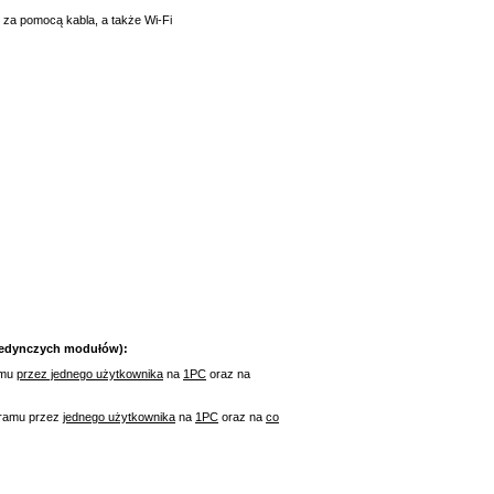
 za pomocą kabla, a także Wi-Fi
pojedynczych modułów):
amu
przez jednego użytkownika
na
1PC
oraz na
ogramu przez
jednego użytkownika
na
1PC
oraz na
co