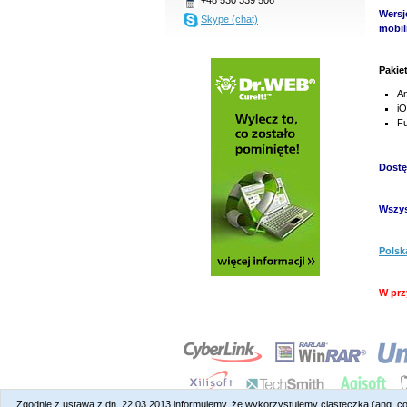
Wersj
Skype (chat)
mobil
Pakie
An
iO
Fu
Dostę
Wszys
Polsk
W prz
Zgodnie z ustawą z dn. 22.03.2013 informujemy, że wykorzystujemy ciasteczka (ang. c