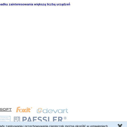
padku zainteresowania większą liczbą urządzeń
sady zapisywania i przechowywania ciasteczek można określić w ustawieniach