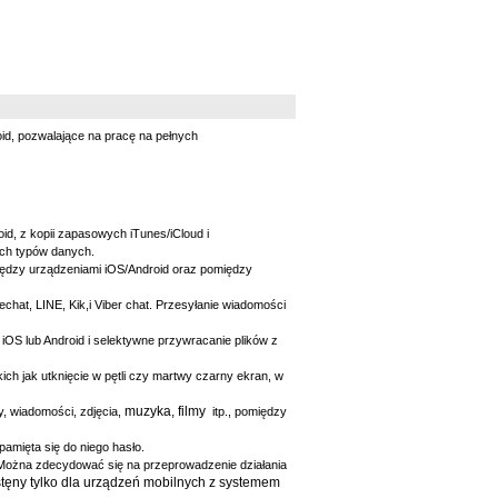
id, pozwalające na pracę na pełnych
d, z kopii zapasowych iTunes/iCloud i
ych typów danych.
między urządzeniami iOS/Android oraz pomiędzy
hat, LINE, Kik,i Viber chat. Przesyłanie wiadomości
OS lub Android i selektywne przywracanie plików z
ch jak utknięcie w pętli czy martwy czarny ekran, w
muzyka, filmy
ty, wiadomości, zdjęcia,
itp., pomiędzy
pamięta się do niego hasło.
. Można zdecydować się na przeprowadzenie działania
ostęny tylko dla urządzeń mobilnych z systemem