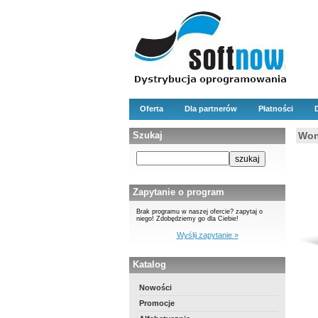
Oferta
Dla partnerów
Płatności
Szukaj
Won
Zapytanie o program
Brak programu w naszej ofercie? zapytaj o
niego! Zdobędziemy go dla Ciebie!
Wyślij zapytanie »
Katalog
Nowości
Promocje