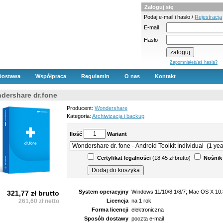
Zaloguj się
Podaj e-mail i hasło /
Rejestracja
E-mail
Hasło
Zapomniałeś/aś hasła?
Dostawa
Współpraca
Regulamin
O nas
Kontakt
dershare dr.fone
Producent:
Wondershare
Kategoria:
Archiwizacja i backup
Ilość
Wariant
Certyfikat legalności
(18,45 zł brutto)
Nośnik
System operacyjny
Windows 11/10/8.1/8/7; Mac OS X 10.
321,77 zł brutto
261,60 zł netto
Licencja
na 1 rok
Forma licencji
elektroniczna
Sposób dostawy
poczta e-mail