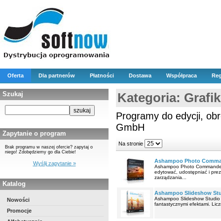
Oferta
Dla partnerów
Płatności
Dostawa
Współpraca
Reg
Szukaj
Kategoria: Grafi
Programy do edycji, obr
GmbH
Zapytanie o program
Na stronie
Brak programu w naszej ofercie? zapytaj o
niego! Zdobędziemy go dla Ciebie!
Ashampoo Photo Comma
Wyślij zapytanie »
Ashampoo Photo Commander 1
edytować, udostępniać i pre
zarządzania...
Katalog
Ashampoo Slideshow Stu
Ashampoo Slideshow Studio H
Nowości
fantastycznymi efektami. Licz
Promocje