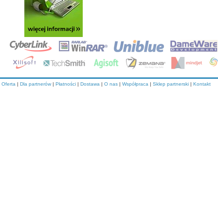
Oferta
|
Dla partnerów
|
Płatności
|
Dostawa
|
O nas
|
Współpraca
|
Sklep partnerski
|
Kontakt