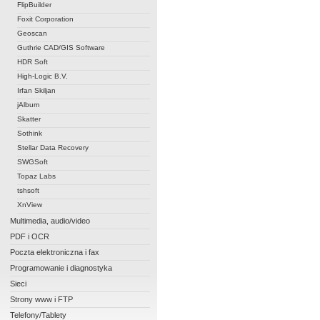
FlipBuilder
Foxit Corporation
Geoscan
Guthrie CAD/GIS Software
HDR Soft
High-Logic B.V.
Irfan Skiljan
jAlbum
Skatter
Sothink
Stellar Data Recovery
SWGSoft
Topaz Labs
tshsoft
XnView
Multimedia, audio/video
PDF i OCR
Poczta elektroniczna i fax
Programowanie i diagnostyka
Sieci
Strony www i FTP
Telefony/Tablety