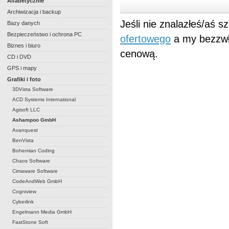
Alfabetycznie
Archiwizacja i backup
Jeśli nie znalazłeś/aś 
Bazy danych
Bezpieczeństwo i ochrona PC
ofertowego
a my bezzwł
Biznes i biuro
cenową.
CD i DVD
GPS i mapy
Grafiki i foto
3DVista Software
ACD Systems International
Agisoft LLC
Ashampoo GmbH
Avanquest
BenVista
Bohemian Coding
Chaos Software
Cimaware Software
CodeAndWeb GmbH
Cogniview
Cyberlink
Engelmann Media GmbH
FastStone Soft