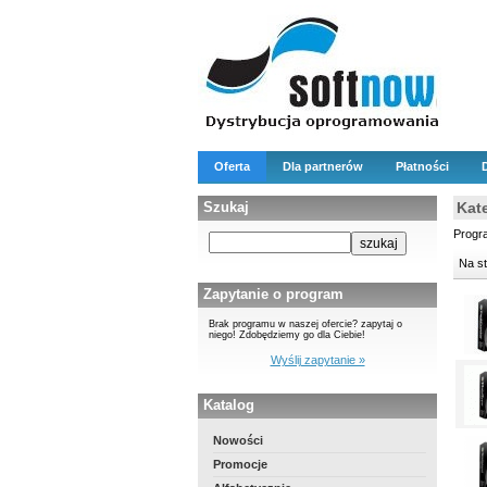
Oferta
Dla partnerów
Płatności
Szukaj
Kate
Progra
Na s
Zapytanie o program
Brak programu w naszej ofercie? zapytaj o
niego! Zdobędziemy go dla Ciebie!
Wyślij zapytanie »
Katalog
Nowości
Promocje