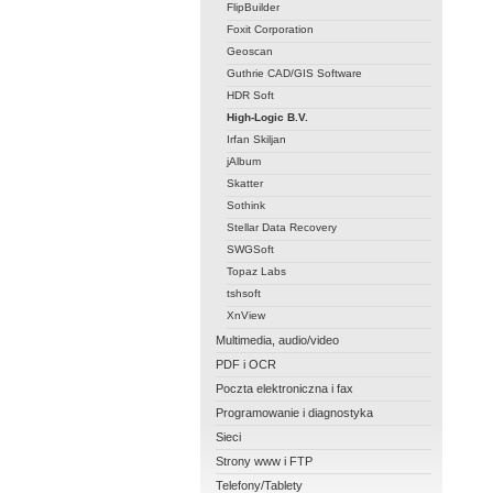
FlipBuilder
Foxit Corporation
Geoscan
Guthrie CAD/GIS Software
HDR Soft
High-Logic B.V.
Irfan Skiljan
jAlbum
Skatter
Sothink
Stellar Data Recovery
SWGSoft
Topaz Labs
tshsoft
XnView
Multimedia, audio/video
PDF i OCR
Poczta elektroniczna i fax
Programowanie i diagnostyka
Sieci
Strony www i FTP
Telefony/Tablety