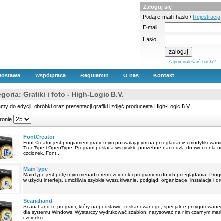
Zaloguj się
Podaj e-mail i hasło /
Rejestracja
E-mail
Hasło
Zapomniałeś/aś hasła?
Dostawa
Współpraca
Regulamin
O nas
Kontakt
goria: Grafiki i foto - High-Logic B.V.
my do edycji, obróbki oraz prezentacji grafiki i zdjęć producenta High-Logic B.V.
tronie
FontCreator
Font Creator jest programem graficznym pozwalającym na przeglądanie i modyfikowan
TrueType i OpenType. Program posiada wszystkie potrzebne narzędzia do tworzenia now
czcionek. Font...
MainType
MainType jest potęznym menadżerem czcionek i programem do ich przeglądania. Progra
w użyciu interfejs, umożliwia szybkie wyszukiwanie, podgląd, organizacje, instalacje i d
Scanahand
Scanahand to program, który na podstawie zeskanowanego, specjalnie przygotowaneg
dla systemu Windows. Wystarczy wydrukować szablon, narysować na nim czarnym mark
czcionki i...