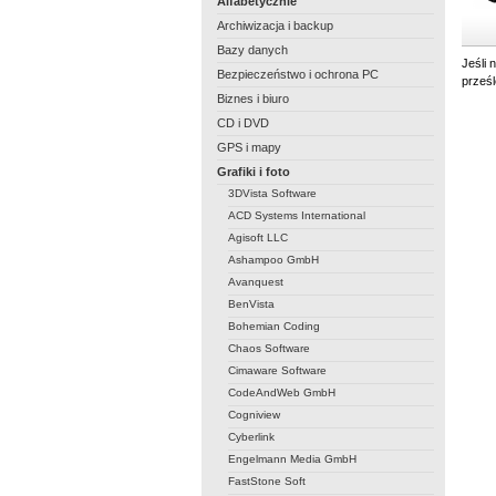
Alfabetycznie
Archiwizacja i backup
Bazy danych
Jeśli 
Bezpieczeństwo i ochrona PC
prześ
Biznes i biuro
CD i DVD
GPS i mapy
Grafiki i foto
3DVista Software
ACD Systems International
Agisoft LLC
Ashampoo GmbH
Avanquest
BenVista
Bohemian Coding
Chaos Software
Cimaware Software
CodeAndWeb GmbH
Cogniview
Cyberlink
Engelmann Media GmbH
FastStone Soft