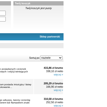
Twój koszyk
Twój koszyk jest pusty
Sklep partnerski
Sortuj po
415,86 zł brutto
ie posiadanych czcionek
338,10 zł netto
ych i edycji istniejących
więcej »
205,29 zł brutto
m posiada intuicyjny i łatwy
166,90 zł netto
rukowanie...
więcej »
310,58 zł brutto
o arkusza, tworzy czcionkę
252,50 zł netto
erem lub flamastrem znaki
więcej »