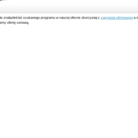
nie znalazłeś/aś szukanego programu w naszej ofercie skorzystaj z
zapytania ofertowego
a m
lemy ofertę cenową.