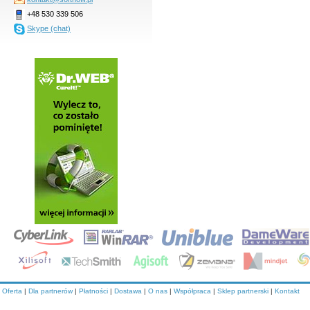
+48 530 339 506
Skype (chat)
Oferta
|
Dla partnerów
|
Płatności
|
Dostawa
|
O nas
|
Współpraca
|
Sklep partnerski
|
Kontakt