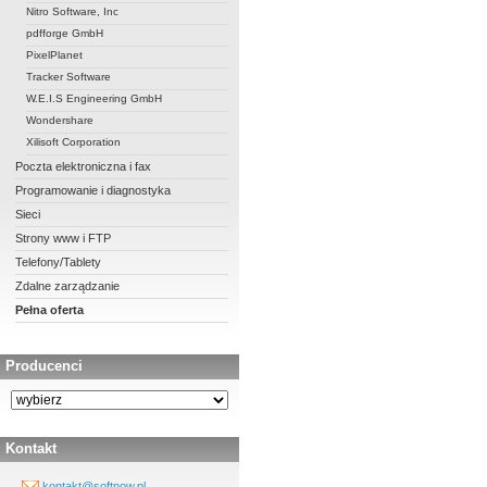
Nitro Software, Inc
pdfforge GmbH
PixelPlanet
Tracker Software
W.E.I.S Engineering GmbH
Wondershare
Xilisoft Corporation
Poczta elektroniczna i fax
Programowanie i diagnostyka
Sieci
Strony www i FTP
Telefony/Tablety
Zdalne zarządzanie
Pełna oferta
Producenci
Kontakt
kontakt@softnow.pl