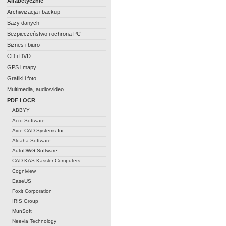
Alfabetycznie
Archiwizacja i backup
Bazy danych
Bezpieczeństwo i ochrona PC
Biznes i biuro
CD i DVD
GPS i mapy
Grafiki i foto
Multimedia, audio/video
PDF i OCR
ABBYY
Acro Software
Aide CAD Systems Inc.
Aloaha Software
AutoDWG Software
CAD-KAS Kassler Computers
Cogniview
EaseUS
Foxit Corporation
IRIS Group
MunSoft
Neevia Technology