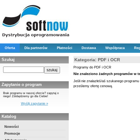
Oferta
Dla partnerów
Płatności
Dostawa
Współpraca
Reg
Szukaj
Kategoria: PDF i OCR
Programy do PDF i OCR
Nie znaleziono żadnych programów w tej
Jeśli nie znalazłeś/aś szukanego programu 
Zapytanie o program
prześlemy ofertę cenową.
Brak programu w naszej ofercie? zapytaj o
niego! Zdobędziemy go dla Ciebie!
Wyślij zapytanie »
Katalog
Nowości
Promocje