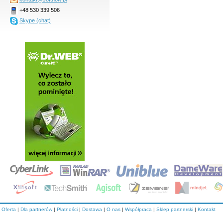
+48 530 339 506
Skype (chat)
Oferta
|
Dla partnerów
|
Płatności
|
Dostawa
|
O nas
|
Współpraca
|
Sklep partnerski
|
Kontakt