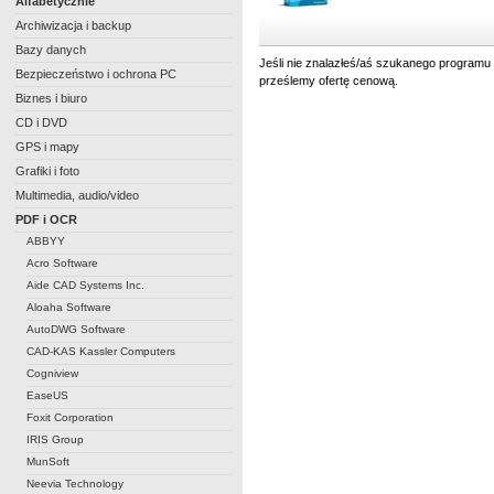
Alfabetycznie
Archiwizacja i backup
Bazy danych
Jeśli nie znalazłeś/aś szukanego programu 
Bezpieczeństwo i ochrona PC
prześlemy ofertę cenową.
Biznes i biuro
CD i DVD
GPS i mapy
Grafiki i foto
Multimedia, audio/video
PDF i OCR
ABBYY
Acro Software
Aide CAD Systems Inc.
Aloaha Software
AutoDWG Software
CAD-KAS Kassler Computers
Cogniview
EaseUS
Foxit Corporation
IRIS Group
MunSoft
Neevia Technology