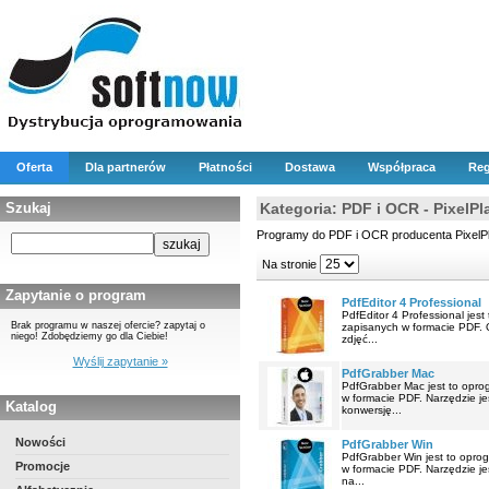
Oferta
Dla partnerów
Płatności
Dostawa
Współpraca
Reg
Szukaj
Kategoria: PDF i OCR - PixelPl
Programy do PDF i OCR producenta PixelP
Na stronie
Zapytanie o program
PdfEditor 4 Professional
PdfEditor 4 Professional jest
Brak programu w naszej ofercie? zapytaj o
zapisanych w formacie PDF.
niego! Zdobędziemy go dla Ciebie!
zdjęć...
Wyślij zapytanie »
PdfGrabber Mac
PdfGrabber Mac jest to opro
w formacie PDF. Narzędzie 
Katalog
konwersję...
Nowości
PdfGrabber Win
PdfGrabber Win jest to opro
Promocje
w formacie PDF. Narzędzie 
na...