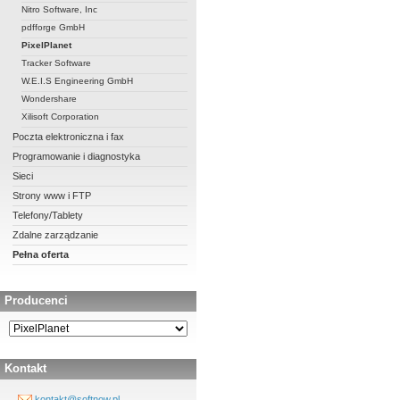
Nitro Software, Inc
pdfforge GmbH
PixelPlanet
Tracker Software
W.E.I.S Engineering GmbH
Wondershare
Xilisoft Corporation
Poczta elektroniczna i fax
Programowanie i diagnostyka
Sieci
Strony www i FTP
Telefony/Tablety
Zdalne zarządzanie
Pełna oferta
Producenci
Kontakt
kontakt@softnow.pl