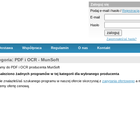
Zaloguj się
Podaj e-mail i hasło /
Rejestracja
E-mail
Hasło
Zapomniałeś/aś hasła?
Dostawa
Współpraca
Regulamin
O nas
Kontakt
egoria: PDF i OCR - MunSoft
amy do PDF i OCR producenta MunSoft
naleziono żadnych programów w tej kategorii dla wybranego producenta
nie znalazłeś/aś szukanego programu w naszej ofercie skorzystaj z
zapytania ofertowego
a m
lemy ofertę cenową.