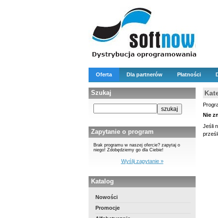
Oferta
Dla partnerów
Płatności
Szukaj
Kat
Progr
Nie z
Jeśli 
Zapytanie o program
prześ
Brak programu w naszej ofercie? zapytaj o
niego! Zdobędziemy go dla Ciebie!
Wyślij zapytanie »
Katalog
Nowości
Promocje