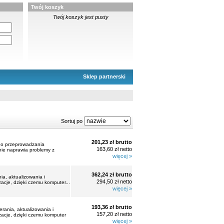
Twój koszyk
Twój koszyk jest pusty
Sklep partnerski
Sortuj po
201,23 zł brutto
e do przeprowadzania
163,60 zł netto
nie naprawia problemy z
więcej »
362,24 zł brutto
ia, aktualizowania i
294,50 zł netto
cje, dzięki czemu komputer...
więcej »
193,36 zł brutto
rania, aktualizowania i
157,20 zł netto
acje, dzięki czemu komputer
więcej »