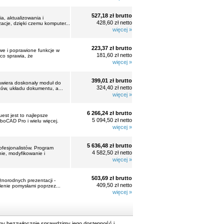
527,18 zł brutto
a, aktualizowania i
428,60 zł netto
cje, dzięki czemu komputer...
więcej »
223,37 zł brutto
owe i poprawione funkcje w
181,60 zł netto
co sprawia, że
więcej »
399,01 zł brutto
zawiera doskonały moduł do
324,40 zł netto
azów, układu dokumentu, a...
więcej »
6 266,24 zł brutto
st jest to najlepsze
5 094,50 zł netto
rboCAD Pro i wielu więcej.
więcej »
5 636,48 zł brutto
ofesjonalistów. Program
4 582,50 zł netto
ie, modyfikowanie i
więcej »
503,69 zł brutto
norodnych prezentacji -
409,50 zł netto
elenie pomysłami poprzez...
więcej »
y bezzwłocznie sprawdzimy jego dostępność i