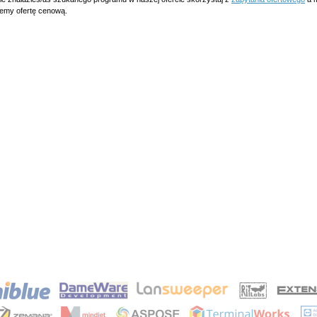
lemy ofertę cenową.