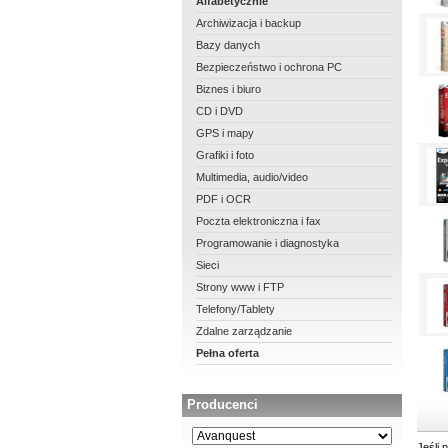
Alfabetycznie
Archiwizacja i backup
Bazy danych
Bezpieczeństwo i ochrona PC
Biznes i biuro
CD i DVD
GPS i mapy
Grafiki i foto
Multimedia, audio/video
PDF i OCR
Poczta elektroniczna i fax
Programowanie i diagnostyka
Sieci
Strony www i FTP
Telefony/Tablety
Zdalne zarządzanie
Pełna oferta
Producenci
Jeśli 