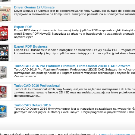
Driver Genius 17 Ultimate
Driver Genius 17 Ultimate jest to oprogramowanie firmy Avanquest służące do pobierani
zapisywania sterowników na komputerze. Narzędzie pozwala na automatycznie aktualiza
Expert PDF
Expert PDF słuzy do tworzenia, konwersji i edycji plików PDF w sposób szybki i łatwyN
wersji Expert PDF Nowość! Narzędzia są ułożone w bazujących na zadaniach grupach 
najważniejsze...
Expert PDF Business
Expert PDF Business to idealne narzędzie do tworzenia i edycji plików PDF. Program 
konwertowania i edycji tego typu plików, umożliwiający m.in.: modyfikację tekstów, obr
TurboCAD 2016 Pro Platinum Premium, Professional 2D/3D CAD Software
TurboCAD 2016 Pro Platinum Premium, Professional 2D/3D CAD Software firmy Avanque
rozwiązanie dla profesjonalistów. Program zawiera wszystkie technologie i szybkość Tu
Zaawansowane...
TurboCAD 2016 Professional
TurboCAD Professional 2016 firmy Avanquest jest to najlepsze rozwiązanie CAD dla pr
zawiera zaawansowane funkcje 2D i 3D oraz narzędzia pozwalają na łatwe projektowan
dokumentowanie...
TurboCAD Deluxe 2016
TurboCAD Deluxe 2016 firmy Avanquest jest to narzędzie pozwalające na tworzenie róż
gotowych modeli pięter, ilustaracji i wielu innych. Dzięki programowi projektowanie i dzi
nie znalazłeś/aś szukanego programu w naszej ofercie skorzystaj z
zapytania ofertowego
a m