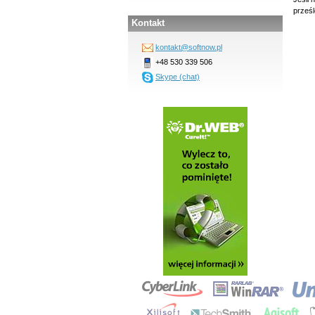
prześ
Kontakt
kontakt@softnow.pl
+48 530 339 506
Skype (chat)