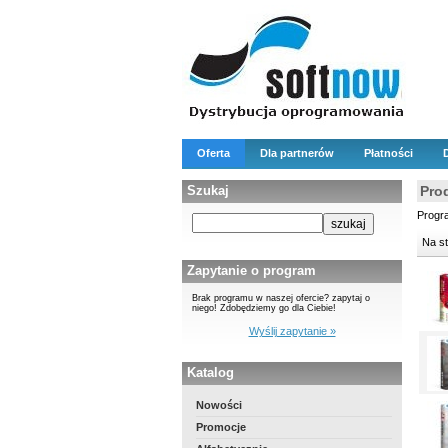
Oferta
Dla partnerów
Płatności
Szukaj
Pro
Progr
Na s
Zapytanie o program
Brak programu w naszej ofercie? zapytaj o
niego! Zdobędziemy go dla Ciebie!
Wyślij zapytanie »
Katalog
Nowości
Promocje