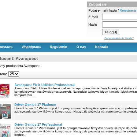
Zaloguj się
Podaj e-mail i hasło /
Rejestracja
E-mail
Hasło
Zapomniałeś/aś hasła?
Dostawa
Współpraca
Regulamin
O nas
Kontakt
ducent: Avanquest
amy producenta Avanquest
tronie
Avanquest Fit-It Utilities Professional
Avanquest Fit-It Utilities Professional jest to oprogramowanie firmy Avanquest służąc
kompleksowych testów diagnostycznych. Narzędzie wykrywa błędy i awarie, błyskawicz
komputerem....
Driver Genius 17 Platinum
Driver Genius 17 Platinum jest to oprogramowanie firmy Avanquest służące do pobieran
zapisywania sterowników na komputerze. Narzędzie pozwala na automatycznie aktualiza
Driver Genius 17 Professional
Driver Genius 17 Professional jest to oprogramowanie firmy Avanquest służące do pobie
zapisywania sterowników na komputerze. Narzędzie pozwala na automatycznie aktualiz
będzie...