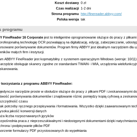
Koszt dostawy
0 zł
Czas realizacji
1-2 dni
Strona programu
http://finereader.abbyy.com/
Polska wersja
tak
s programu
 FineReader 16 Corporate
jest to inteligentne oprogramowanie służące do pracy z plika
profesjonalną technologię OCR pozwalającą na digitalizację, edycję, zabezpieczanie, udostę
nsowane porównywanie dokumentów. Program firmy ABBYY jest idealnym narzędziem dla uż
ników małych firm i instytucji.
am ABBYY FineReader jest kopmatybilny z systemem operacyjnym Windows (wersje: 10/11)
Narzędzie obsługuje skanery zgodne ze standardami TWAIN- i WIA, urządzenia wielofunkcy
 skanowania.
y korzystania z programu ABBYY FineReader:
jedyncze narzędzie proste w obsłudze służące do pracy z plikami PDF i zeskanowanymi 
atwość porównywania dokumentów i znajdowanie różnic pomiędzy kopią cyfrową a zeska
szczędność czasu
ak potrzeby ręcznego przepisywania i formatowania. Wszystko dzięki zaawansowanym tec
soka jakość konwersji danych
ża liczba rozpoznawanych języków
zpośrednia praca z nieprzeszukiwalnymi i niedostępnymi dokumentami dzięki natychmiast
hrona i podpisywanie plików PDF
orzenie formularzy PDF przystosowanych do wypełniania