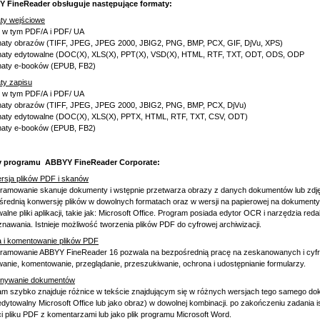
 FineReader obsługuje następujące formaty:
ty wejściowe
, w tym PDF/A i PDF/ UA
maty obrazów (TIFF, JPEG, JPEG 2000, JBIG2, PNG, BMP, PCX, GIF, DjVu, XPS)
maty edytowalne (DOC(X), XLS(X), PPT(X), VSD(X), HTML, RTF, TXT, ODT, ODS, ODP
maty e-booków (EPUB, FB2)
ty zapisu
, w tym PDF/A i PDF/ UA
maty obrazów (TIFF, JPEG, JPEG 2000, JBIG2, PNG, BMP, PCX, DjVu)
maty edytowalne (DOC(X), XLS(X), PPTX, HTML, RTF, TXT, CSV, ODT)
maty e-booków (EPUB, FB2)
 programu ABBYY FineReader Corporate:
rsja plików PDF i skanów
ramowanie skanuje dokumenty i wstępnie przetwarza obrazy z danych dokumentów lub zdjęć
średnią konwersję plików w dowolnych formatach oraz w wersji na papierowej na dokument
alne pliki aplikacji, takie jak: Microsoft Office. Program posiada edytor OCR i narzędzia r
nawania. Istnieje możliwość tworzenia plików PDF do cyfrowej archiwizacji.
a i komentowanie plików PDF
ramowanie ABBYY FineReader 16 pozwala na bezpośrednią pracę na zeskanowanych i cyfr
anie, komentowanie, przeglądanie, przeszukiwanie, ochrona i udostępnianie formularzy.
nywanie dokumentów
m szybko znajduje różnice w tekście znajdującym się w różnych wersjach tego samego doku
dytowalny Microsoft Office lub jako obraz) w dowolnej kombinacji. po zakończeniu zadania i
i pliku PDF z komentarzami lub jako plik programu Microsoft Word.