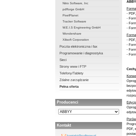
ABBYY
Nitro Software, Inc
Forma
pdfforge GmbH
- PDF
PixelPlanet
- For
Tracker Software
- For
W.E.I.S Engineering GmbH
- For
Wondershare
Forma
Xilisoft Corporation
- PDF
- For
Poczta elektroniczna i fax
- For
Programowanie i diagnostyka
- For
Sieci
Strony www i FTP
Cechy
Telefony/Tablety
Konwe
Zdalne zarządzanie
Oprog
bezpo
Pełna oferta
edytow
rozpoz
Producenci
Edycj
Oprog
edytow
Porów
Progra
Kontakt
PDF, e
postac
kontakt@softnow.pl