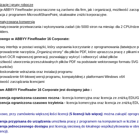
zacje i grupy robocze
je ABBYY FineReader przeznaczone są zarówno dla firm, jak i organizacji, możliwość zarząd
acja z programem MicrosoftSharePoint, skalowalne zniżki korporacyjne.
matyzowana konwersja
atyzowanie przetwarzania i wykonywania zadań (do 5000 stron na miesiąc dla 2 CPU/rdzen
lders.
wego w ABBYY FineReader 16 Corporate:
wy interfejs w postaci wstążki, który usprawnia korzystanie z oprogramowania (łatwiejsze 
rowadzenie narzędzia „Organizuj strony” dla plików PDF, które upraszcza pracę z plikami 
zeń OCR najnowszej generacji, pozwalający wykryć i odtworzyć układ plików
żliwość utworzenia przeszukiwalnych plików PDF na podstawie wektorowego formatu SVG (
ysunków)
oskonalenie wdrażania oraz instalacji programu
rowadzenie 64-bitowej wersji programu, kompatybilnej z platformami Windows x64
twość zarządzania licencjami
am ABBYY FineReader 16 Corporate jest dostępny jako :
icencja ograniczona czasowo roczna -
licencja komercyjna oraz licencja ze zniżką ED
icencja
ograniczona czasowo
trzyletnia -
licencja komercyjna oraz licencja ze zniżką 
owo, przy zamówieniu większej ilości licencji (
5 licencji lub więcej
) można zakupić oprogra
ersja przypisana do urządzenia
umożliwia pracę z programem na komputerach w liczbie za
ersja jednoczesnego dostępu
jest licencją sieciową do lokalnego współużytkowania w ob
cencji).