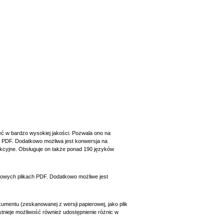
 w bardzo wysokiej jakości. Pozwala ono na
y PDF. Dodatkowo możliwa jest konwersja na
edakcyjne. Obsługuje on także ponad 190 języków
owych plikach PDF. Dodatkowo możliwe jest
mentu (zeskanowanej z wersji papierowej, jako plik
stnieje możliwość również udostępnienie różnic w