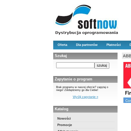
Oferta
Dla partnerów
Płatności
Szukaj
ABB
Zapytanie o program
Brak programu w naszej ofercie? zapytaj o
niego! Zdobędziemy go dla Ciebie!
Wyślij zapytanie »
Katalog
Nowości
Promocje