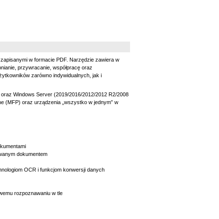
mi zapisanymi w formacie PDF. Narzędzie zawiera w
pnianie, przywracanie, współpracę oraz
ytkowników zarówno indywidualnych, jak i
 oraz Windows Server (2019/2016/2012/2012 R2/2008
jne (MFP) oraz urządzenia „wszystko w jednym” w
dokumentami
nowanym dokumentem
hnologiom OCR i funkcjom konwersji danych
owemu rozpoznawaniu w tle