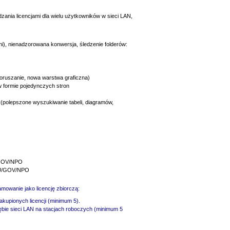
zania licencjami dla wielu użytkowników w sieci LAN,
i), nienadzorowana konwersja, śledzenie folderów:
poruszanie, nowa warstwa graficzna)
w formie pojedynczych stron
polepszone wyszukiwanie tabeli, diagramów,
U/GOV/NPO
EDU/GOV/NPO
mowanie jako licencję zbiorczą:
kupionych licencji (minimum 5).
rębie sieci LAN na stacjach roboczych (minimum 5