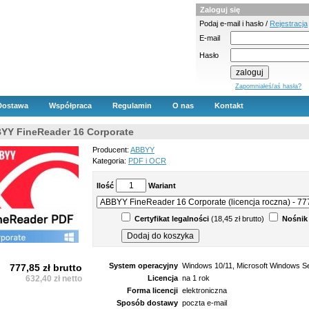
Zaloguj się
Podaj e-mail i hasło /
Rejestracja
E-mail
Hasło
Zapomniałeś/aś hasła?
Dostawa
Współpraca
Regulamin
O nas
Kontakt
YY FineReader 16 Corporate
Producent:
ABBYY
Kategoria:
PDF i OCR
Ilość
Wariant
Certyfikat legalności
(18,45 zł brutto)
Nośnik
System operacyjny
Windows 10/11, Microsoft Windows S
777,85 zł brutto
632,40 zł netto
Licencja
na 1 rok
Forma licencji
elektroniczna
Sposób dostawy
poczta e-mail