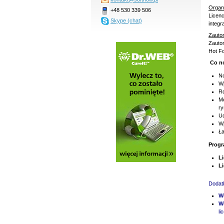
Organi
+48 530 339 506
Licenc
Skype (chat)
integr
Zauto
Zautom
Hot Fo
Co no
No
Wp
Rd
Mo
r
Ud
Wp
Ła
Progr
L
L
Dodatk
W
W
li