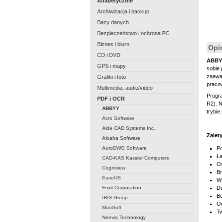
Alfabetycznie
Archiwizacja i backup
Bazy danych
Bezpieczeństwo i ochrona PC
Biznes i biuro
Opi
CD i DVD
ABBYY
GPS i mapy
sobie 
zaawa
Grafiki i foto
pracow
Multimedia, audio/video
Progr
PDF i OCR
R2). 
ABBYY
trybie
Acro Software
Aide CAD Systems Inc.
Zalet
Aloaha Software
AutoDWG Software
Po
Ł
CAD-KAS Kassler Computers
O
Cogniview
Br
EaseUS
Wy
Foxit Corporation
Du
Be
IRIS Group
Oc
MunSoft
Tw
Neevia Technology