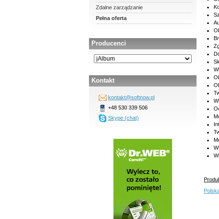
Ko
Zdalne zarządzanie
Sz
Pełna oferta
Au
Ob
Br
Producenci
Zg
Do
Sk
Wb
Ob
Kontakt
Ob
Tw
kontakt@softnow.pl
Wb
+48 530 339 506
Oc
Mo
Skype (chat)
In
Tw
Mo
Wt
Wt
Produk
Polsk