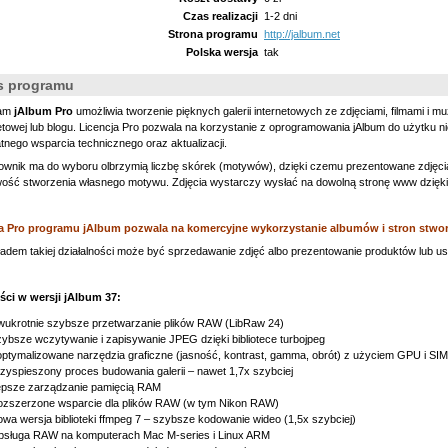
Czas realizacji
1-2 dni
Strona programu
http://jalbum.net
Polska wersja
tak
s programu
ram
jAlbum Pro
umożliwia tworzenie pięknych galerii internetowych ze zdjęciami, filmami i m
etowej lub blogu. Licencja Pro pozwala na korzystanie z oprogramowania jAlbum do użytku ni
tnego wsparcia technicznego oraz aktualizacji.
wnik ma do wyboru olbrzymią liczbę skórek (motywów), dzięki czemu prezentowane zdjęcia
wość stworzenia własnego motywu. Zdjęcia wystarczy wysłać na dowolną stronę www dzięki
a Pro programu jAlbum pozwala na komercyjne wykorzystanie albumów i stron stwo
adem takiej działalności może być sprzedawanie zdjęć albo prezentowanie produktów lub u
ci w wersji jAlbum 37:
ukrotnie szybsze przetwarzanie plików RAW (LibRaw 24)
ybsze wczytywanie i zapisywanie JPEG dzięki bibliotece turbojpeg
ptymalizowane narzędzia graficzne (jasność, kontrast, gamma, obrót) z użyciem GPU i SI
zyspieszony proces budowania galerii – nawet 1,7x szybciej
epsze zarządzanie pamięcią RAM
zszerzone wsparcie dla plików RAW (w tym Nikon RAW)
wa wersja biblioteki ffmpeg 7 – szybsze kodowanie wideo (1,5x szybciej)
bsługa RAW na komputerach Mac M-series i Linux ARM