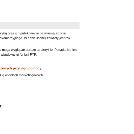
uzyką oraz ich publikowanie na własnej stronie
ekomercyjnego. W cenie licencji zawarty jest rok
 mogą wyglądać bardzo atrakcyjnie. Ponadto istnieje
 wbudowanej funkcji FTP.
rzonych przy jego pomocy.
sług w celach marketingowych.
MD