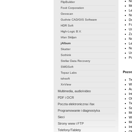
No
FlipBuilder
Me
Foxit Corporation
Le
Geoscan
No
Guthrie CAD/GIS Software
Do
Fo
HDR Soft
Us
High-Logic B.V.
Za
Irfan Skiljan
No
jAlbum
Le
Na
Skatter
Us
Sothink
Po
Stellar Data Recovery
SWGSoft
Pozos
Topaz Labs
tshsoft
Tw
Wy
XnView
Au
Multimedia, audio/video
In
PDF i OCR
Ob
Tw
Poczta elektroniczna i fax
Sz
Programowanie i diagnostyka
Mo
Sieci
Wb
Mo
Strony www i FTP
In
Telefony/Tablety
Ob