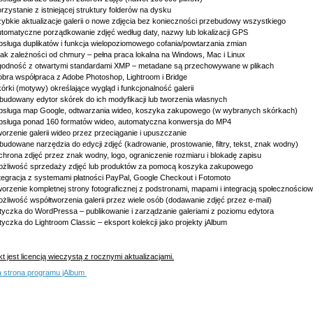
rzystanie z istniejącej struktury folderów na dysku
ybkie aktualizacje galerii o nowe zdjęcia bez konieczności przebudowy wszystkiego
tomatyczne porządkowanie zdjęć według daty, nazwy lub lokalizacji GPS
sługa duplikatów i funkcja wielopoziomowego cofania/powtarzania zmian
ak zależności od chmury – pełna praca lokalna na Windows, Mac i Linux
odność z otwartymi standardami XMP – metadane są przechowywane w plikach
bra współpraca z Adobe Photoshop, Lightroom i Bridge
órki (motywy) określające wygląd i funkcjonalność galerii
udowany edytor skórek do ich modyfikacji lub tworzenia własnych
sługa map Google, odtwarzania wideo, koszyka zakupowego (w wybranych skórkach)
sługa ponad 160 formatów wideo, automatyczna konwersja do MP4
orzenie galerii wideo przez przeciąganie i upuszczanie
udowane narzędzia do edycji zdjęć (kadrowanie, prostowanie, filtry, tekst, znak wodny)
hrona zdjęć przez znak wodny, logo, ograniczenie rozmiaru i blokadę zapisu
żliwość sprzedaży zdjęć lub produktów za pomocą koszyka zakupowego
tegracja z systemami płatności PayPal, Google Checkout i Fotomoto
orzenie kompletnej strony fotograficznej z podstronami, mapami i integracją społecznościo
żliwość współtworzenia galerii przez wiele osób (dodawanie zdjęć przez e-mail)
yczka do WordPressa – publikowanie i zarządzanie galeriami z poziomu edytora
yczka do Lightroom Classic – eksport kolekcji jako projekty jAlbum
t jest licencją wieczystą z rocznymi aktualizacjami.
a strona programu jAlbum