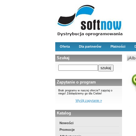
Oferta
Dla partnerów
Płatności
Szukaj
jAl
Zapytanie o program
Brak programu w naszej ofercie? zapytaj o
niego! Zdobędziemy go dla Ciebie!
Wyślij zapytanie »
Katalog
Nowości
Promocje