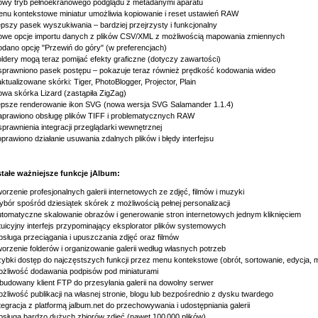
wy tryb pełnoekranowego podglądu z metadanymi aparatu
nu kontekstowe miniatur umożliwia kopiowanie i reset ustawień RAW
pszy pasek wyszukiwania – bardziej przejrzysty i funkcjonalny
we opcje importu danych z plików CSV/XML z możliwością mapowania zmiennych
dano opcję "Przewiń do góry" (w preferencjach)
ldery mogą teraz pomijać efekty graficzne (dotyczy zawartości)
prawniono pasek postępu – pokazuje teraz również prędkość kodowania wideo
ktualizowane skórki: Tiger, PhotoBlogger, Projector, Plain
wa skórka Lizard (zastąpiła ZigZag)
psze renderowanie ikon SVG (nowa wersja SVG Salamander 1.1.4)
prawiono obsługę plików TIFF i problematycznych RAW
prawnienia integracji przeglądarki wewnętrznej
prawiono działanie usuwania zdalnych plików i błędy interfejsu
tałe ważniejsze funkcje jAlbum:
orzenie profesjonalnych galerii internetowych ze zdjęć, filmów i muzyki
bór spośród dziesiątek skórek z możliwością pełnej personalizacji
tomatyczne skalowanie obrazów i generowanie stron internetowych jednym kliknięciem
tuicyjny interfejs przypominający eksplorator plików systemowych
sługa przeciągania i upuszczania zdjęć oraz filmów
orzenie folderów i organizowanie galerii według własnych potrzeb
ybki dostęp do najczęstszych funkcji przez menu kontekstowe (obrót, sortowanie, edycja, m
żliwość dodawania podpisów pod miniaturami
udowany klient FTP do przesyłania galerii na dowolny serwer
żliwość publikacji na własnej stronie, blogu lub bezpośrednio z dysku twardego
tegracja z platformą jalbum.net do przechowywania i udostępniania galerii
sługa bardzo dużych zbiorów zdjęć (nawet 100 000 plików)