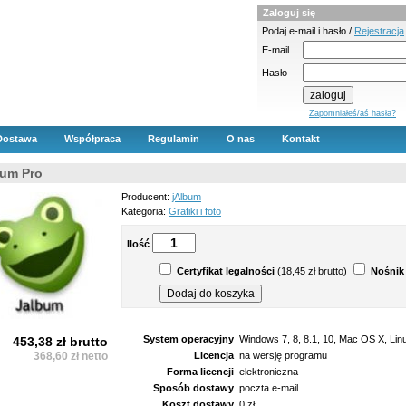
Zaloguj się
Podaj e-mail i hasło /
Rejestracja
E-mail
Hasło
Zapomniałeś/aś hasła?
Dostawa
Współpraca
Regulamin
O nas
Kontakt
bum Pro
Producent:
jAlbum
Kategoria:
Grafiki i foto
Ilość
Certyfikat legalności
(18,45 zł brutto)
Nośnik
System operacyjny
Windows 7, 8, 8.1, 10, Mac OS X, Lin
453,38 zł brutto
368,60 zł netto
Licencja
na wersję programu
Forma licencji
elektroniczna
Sposób dostawy
poczta e-mail
Koszt dostawy
0 zł