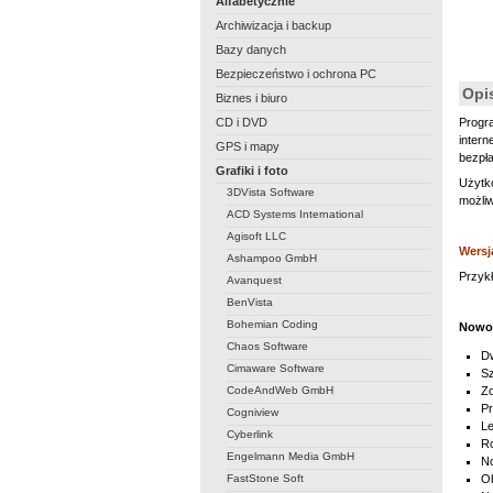
Alfabetycznie
Archiwizacja i backup
Bazy danych
Bezpieczeństwo i ochrona PC
Opi
Biznes i biuro
CD i DVD
Prog
intern
GPS i mapy
bezpła
Grafiki i foto
Użytko
3DVista Software
możli
ACD Systems International
Agisoft LLC
Wersj
Ashampoo GmbH
Przykł
Avanquest
BenVista
Bohemian Coding
Nowoś
Chaos Software
Dw
Cimaware Software
Sz
CodeAndWeb GmbH
Zo
Pr
Cogniview
L
Cyberlink
Ro
Engelmann Media GmbH
No
FastStone Soft
O