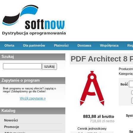
Oferta
Dla partnerów
Płatności
Dostawa
Współpraca
Reg
Szukaj
PDF Architect 8 
Producen
Kategoria
Zapytanie o program
Ilość
Brak programu w naszej ofercie? zapytaj o
niego! Zdobędziemy go dla Ciebie!
Wyślij zapytanie »
Katalog
Syst
883,88 zł brutto
Nowości
718,60 zł netto
Promocje
Cennik jednostkowy
Sp