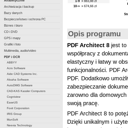
Alfabetycznie
1-9
» 883,88 zł
10->
» 674,66 zł
Archiwizacja i backup
Bazy danych
St
Bezpieczeństwo i ochrona PC
Biznes i biuro
Opis programu
CD i DVD
GPS i mapy
PDF Architect 8
jest t
Grafiki i foto
Multimedia, audio/video
współpracy z dokumenta
PDF i OCR
elastyczny i łatwy w ob
ABBYY
Acro Software
funkcjonalności. PDF Ar
Aide CAD Systems Inc.
PDF. Dodatkowo umożliw
Aloaha Software
zabezpieczanie dokume
AutoDWG Software
CAD-KAS Kassler Computers
zarowno dla domowych o
Cogniview
swoją pracę.
EaseUS
Foxit Corporation
PDF Architect 8 to pot
IRIS Group
MunSoft
Dzięki unikalnym i użyt
Neevia Technology