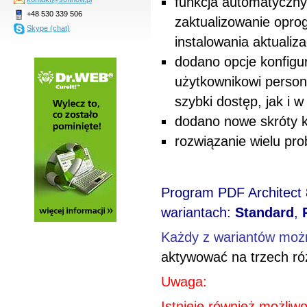
funkcja automatyczny
+48 530 339 506
zaktualizowanie opro
Skype (chat)
instalowania aktualizac
dodano opcje konfigur
użytkownikowi person
szybki dostęp, jak i 
dodano nowe skróty k
rozwiązanie wielu pro
Program PDF Architect 
wariantach:
Standard
,
Każdy z wariantów moż
aktywować na trzech ró
Uwaga:
Istnieje również możli