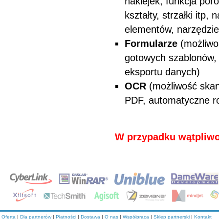
naklejek, funkcja p
kształty, strzałki itp
elementów, narzędzie
Formularze
(możliwo
gotowych szablonów, d
eksportu danych)
OCR
(możliwość ska
PDF, automatyczne ro
W przypadku wątpliwoś
Oferta
|
Dla partnerów
|
Płatności
|
Dostawa
|
O nas
|
Współpraca
|
Sklep partnerski
|
Kontakt