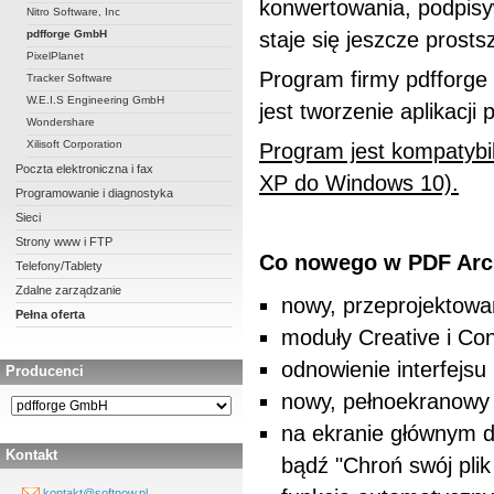
konwertowania, podpis
Nitro Software, Inc
pdfforge GmbH
staje się jeszcze prosts
PixelPlanet
Program firmy pdfforge
Tracker Software
W.E.I.S Engineering GmbH
jest tworzenie aplikacj
Wondershare
Xilisoft Corporation
Program jest kompatyb
Poczta elektroniczna i fax
XP do Windows 10).
Programowanie i diagnostyka
Sieci
Strony www i FTP
Co nowego w PDF Arch
Telefony/Tablety
Zdalne zarządzanie
nowy, przeprojektowany
Pełna oferta
moduły Creative i Con
odnowienie interfejsu 
Producenci
nowy, pełnoekranowy 
na ekranie głównym d
Kontakt
bądź "Chroń swój pli
kontakt@softnow.pl