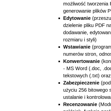
możliwość tworzenia P
generowanie plików 
Edytowanie
(przeszu
dzielenie pliku PDF n
dodawanie, edytowanie
rozmiaru i styli)
Wstawianie
(program
numerów stron, odno
Konwertowanie
(kon
- MS Word (.doc, .docx
tekstowych (.txt) oraz 
Zabezpieczenie
(pod
użyciu 256 bitowego 
ustalanie i kontrolo
Recenzowanie
(Modu