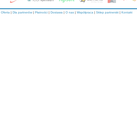
Oferta
|
Dla partnerów
|
Płatności
|
Dostawa
|
O nas
|
Współpraca
|
Sklep partnerski
|
Kontakt