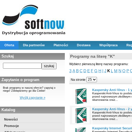
Oferta
Dla partnerów
Płatności
Dostawa
Współpraca
Reg
Szukaj
Programy na literę "K"
Wybierz pierwszą literę nazwy programu:
3
A
B
C
D
E
F
G
H
I
J
L
M
N
O
P
K
Zapytanie o program
Na stronie
Brak programu w naszej ofercie? zapytaj o
Kaspersky Anti-Virus - 1 
niego! Zdobędziemy go dla Ciebie!
Kasperski Anti-Virus to pod
przed najnowszym złośliwym 
Wyślij zapytanie »
skanowania oraz...
Kaspersky Anti-Virus - 2 
Katalog
Kasperski Anti-Virus to pod
przed najnowszym złośliwym 
skanowania oraz...
Nowości
Promocje
Kaspersky Internet Securit
Kaspersky Internet Security