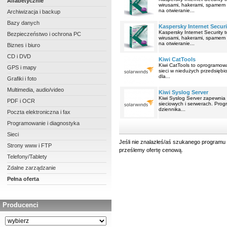
Alfabetycznie
wirusami, hakerami, spamem 
na otwieranie...
Archiwizacja i backup
Bazy danych
Kaspersky Internet Securit
Kaspersky Internet Security
Bezpieczeństwo i ochrona PC
wirusami, hakerami, spamem 
na otwieranie...
Biznes i biuro
CD i DVD
Kiwi CatTools
Kiwi CatTools to oprogramowa
GPS i mapy
sieci w niedużych przedsiębi
dla...
Grafiki i foto
Multimedia, audio/video
Kiwi Syslog Server
Kiwi Syslog Server zapewnia
PDF i OCR
sieciowych i serwerach. Pro
dziennika...
Poczta elektroniczna i fax
Programowanie i diagnostyka
Sieci
Jeśli nie znalazłeś/aś szukanego programu 
Strony www i FTP
prześlemy ofertę cenową.
Telefony/Tablety
Zdalne zarządzanie
Pełna oferta
Producenci