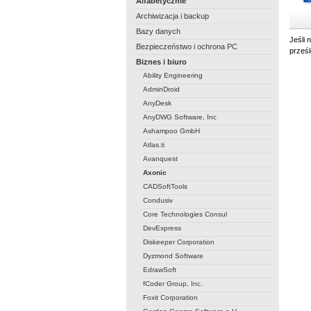
Alfabetycznie
Archiwizacja i backup
Bazy danych
Jeśli 
Bezpieczeństwo i ochrona PC
prześ
Biznes i biuro
Ability Engineering
AdminDroid
AnyDesk
AnyDWG Software, Inc
Ashampoo GmbH
Atlas.ti
Avanquest
Axonic
CADSoftTools
Condusiv
Core Technologies Consul
DevExpress
Diskeeper Corporation
Dyzmond Software
EdrawSoft
fCoder Group, Inc.
Foxit Corporation