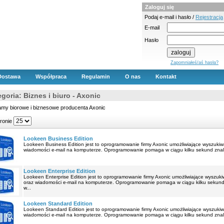
Zaloguj się
Podaj e-mail i hasło /
Rejestracja
E-mail
Hasło
Zapomniałeś/aś hasła?
Dostawa
Współpraca
Regulamin
O nas
Kontakt
goria: Biznes i biuro - Axonic
amy biorowe i biznesowe producenta Axonic
tronie
Lookeen Business Edition
Lookeen Business Edition jest to oprogramowanie firmy Axonic umożliwiające wyszuki
wiadomości e-mail na komputerze. Oprogramowanie pomaga w ciągu kilku sekund znaleźć
Lookeen Enterprise Edition
Lookeen Enterprise Edition jest to oprogramowanie firmy Axonic umożliwiające wyszuk
oraz wiadomości e-mail na komputerze. Oprogramowanie pomaga w ciągu kilku sekund z
w...
Lookeen Standard Edition
Lookeen Standard Edition jest to oprogramowanie firmy Axonic umożliwiające wyszuki
wiadomości e-mail na komputerze. Oprogramowanie pomaga w ciągu kilku sekund znaleźć