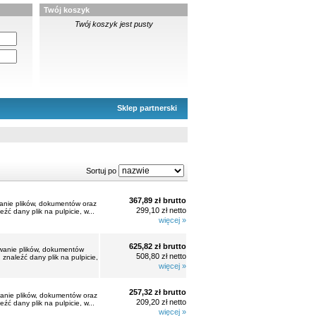
Twój koszyk
Twój koszyk jest pusty
Sklep partnerski
Sortuj po
367,89 zł brutto
wanie plików, dokumentów oraz
299,10 zł netto
 dany plik na pulpicie, w...
więcej »
625,82 zł brutto
iwanie plików, dokumentów
508,80 zł netto
naleźć dany plik na pulpicie,
więcej »
257,32 zł brutto
wanie plików, dokumentów oraz
209,20 zł netto
 dany plik na pulpicie, w...
więcej »