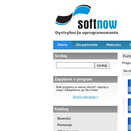
Oferta
Dla partnerów
Płatności
Szukaj
Kate
Progr
Na s
Zapytanie o program
Brak programu w naszej ofercie? zapytaj o
niego! Zdobędziemy go dla Ciebie!
Wyślij zapytanie »
Katalog
Nowości
Promocje