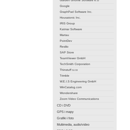
Garden Gnome Software e.U
Google
GraphPad Software Inc.
Housatonic Inc.
IRIS Group
Katmar Software
Martau
PointDev
Resilio
SAP Store
TeamViewer GmbH
TechSmith Corporation
Thinstuff s.r.o
Trimble
W.E.I.S Engineering GmbH
WinCatalog.com
Wondershare
Zoom Video Communications
CD i DVD
GPS i mapy
Grafiki i foto
Multimedia, audio/video