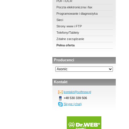
PDF i OCR
Poczta elektroniczna i fax
Programowanie i diagnostyka
Sieci
Strony www i FTP
Telefony/Tablety
Zdalne zarządzanie
Pełna oferta
Producenci
Kontakt
kontakt@softnow.pl
+48 530 339 506
Skype (chat)