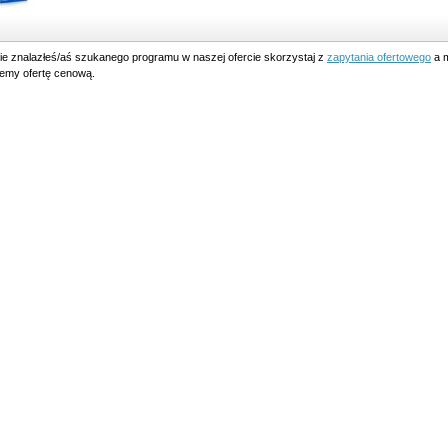
nie znalazłeś/aś szukanego programu w naszej ofercie skorzystaj z
zapytania ofertowego
a m
lemy ofertę cenową.