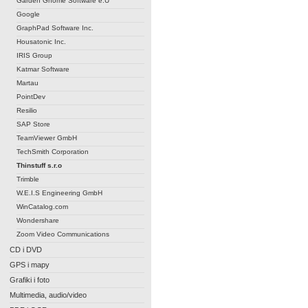
Garden Gnome Software e.U
Google
GraphPad Software Inc.
Housatonic Inc.
IRIS Group
Katmar Software
Martau
PointDev
Resilio
SAP Store
TeamViewer GmbH
TechSmith Corporation
Thinstuff s.r.o
Trimble
W.E.I.S Engineering GmbH
WinCatalog.com
Wondershare
Zoom Video Communications
CD i DVD
GPS i mapy
Grafiki i foto
Multimedia, audio/video