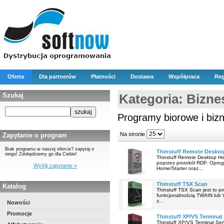
Oferta
Dla partnerów
Płatności
Dostawa
Współpraca
Reg
Szukaj
Kategoria: Biznes 
Programy biorowe i bizn
Na stronie
Zapytanie o program
Brak programu w naszej ofercie? zapytaj o
Thinstuff Remote Deskto
niego! Zdobędziemy go dla Ciebie!
Thinstuff Remote Desktop Ho
poprzez protokół RDP. Opro
Wyślij zapytanie »
Home/Starter oraz...
Thinstuff TSX Scan
Katalog
Thinstuff TSX Scan jest to p
funkcjonalnością TWAIN lub 
z...
Nowości
Promocje
Thinstuff XP/VS Terminal 
Thinstuff XP/VS Terminal Se