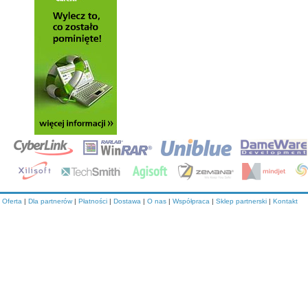
Oferta
|
Dla partnerów
|
Płatności
|
Dostawa
|
O nas
|
Współpraca
|
Sklep partnerski
|
Kontakt