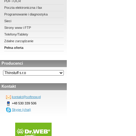
PDF i OCR
Poczta elektroniczna i fax
Programowanie i diagnostyka
Sieci
Strony www i FTP
Telefony/Tablety
Zdalne zarządzanie
Pełna oferta
Producenci
Kontakt
kontakt@softnow.pl
+48 530 339 506
Skype (chat)