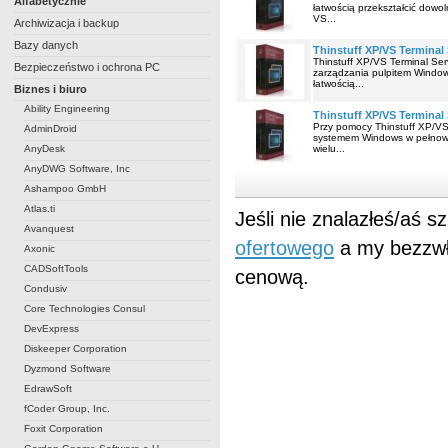
Alfabetycznie
łatwością przekształcić dow
VS...
Archiwizacja i backup
Bazy danych
Thinstuff XP/VS Terminal 
Thinstuff XP/VS Terminal Se
Bezpieczeństwo i ochrona PC
zarządzania pulpitem Windows
łatwością...
Biznes i biuro
Ability Engineering
Thinstuff XP/VS Terminal
Przy pomocy Thinstuff XP/VS
AdminDroid
systemem Windows w pełnowar
AnyDesk
wielu...
AnyDWG Software, Inc
Ashampoo GmbH
Atlas.ti
Jeśli nie znalazłeś/aś 
Avanquest
ofertowego
a my bezzwł
Axonic
CADSoftTools
cenową.
Condusiv
Core Technologies Consul
DevExpress
Diskeeper Corporation
Dyzmond Software
EdrawSoft
fCoder Group, Inc.
Foxit Corporation