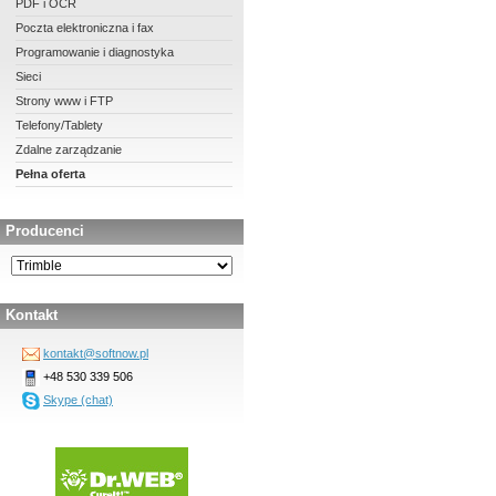
PDF i OCR
Poczta elektroniczna i fax
Programowanie i diagnostyka
Sieci
Strony www i FTP
Telefony/Tablety
Zdalne zarządzanie
Pełna oferta
Producenci
Kontakt
kontakt@softnow.pl
+48 530 339 506
Skype (chat)