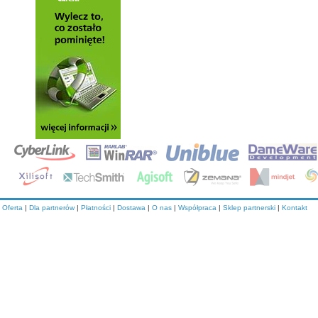
Oferta
|
Dla partnerów
|
Płatności
|
Dostawa
|
O nas
|
Współpraca
|
Sklep partnerski
|
Kontakt