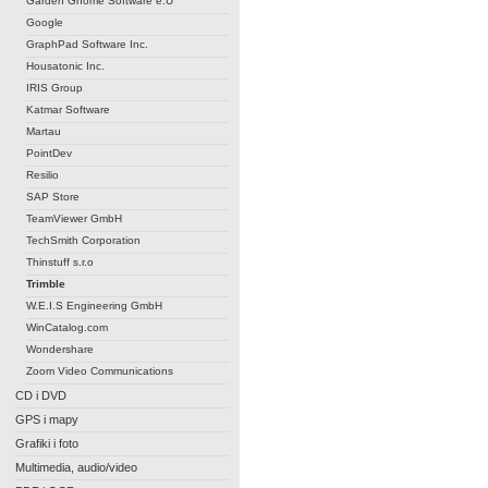
Garden Gnome Software e.U
Google
GraphPad Software Inc.
Housatonic Inc.
IRIS Group
Katmar Software
Martau
PointDev
Resilio
SAP Store
TeamViewer GmbH
TechSmith Corporation
Thinstuff s.r.o
Trimble
W.E.I.S Engineering GmbH
WinCatalog.com
Wondershare
Zoom Video Communications
CD i DVD
GPS i mapy
Grafiki i foto
Multimedia, audio/video