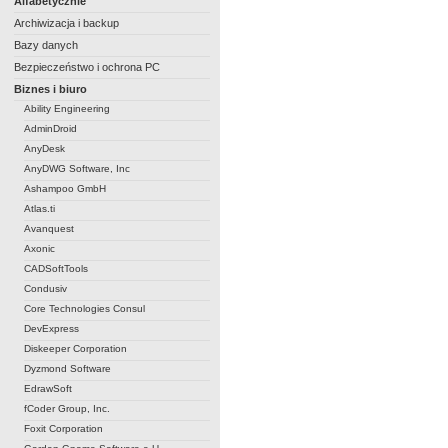
Alfabetycznie
Archiwizacja i backup
Bazy danych
Bezpieczeństwo i ochrona PC
Biznes i biuro
Ability Engineering
AdminDroid
AnyDesk
AnyDWG Software, Inc
Ashampoo GmbH
Atlas.ti
Avanquest
Axonic
CADSoftTools
Condusiv
Core Technologies Consul
DevExpress
Diskeeper Corporation
Dyzmond Software
EdrawSoft
fCoder Group, Inc.
Foxit Corporation