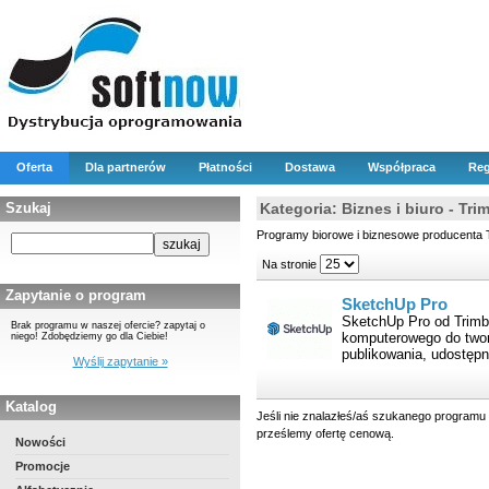
Oferta
Dla partnerów
Płatności
Dostawa
Współpraca
Reg
Szukaj
Kategoria: Biznes i biuro - Tri
Programy biorowe i biznesowe producenta 
Na stronie
Zapytanie o program
SketchUp Pro
SketchUp Pro od Trimb
Brak programu w naszej ofercie? zapytaj o
komputerowego do twor
niego! Zdobędziemy go dla Ciebie!
publikowania, udostępn
Wyślij zapytanie »
Katalog
Jeśli nie znalazłeś/aś szukanego programu 
prześlemy ofertę cenową.
Nowości
Promocje