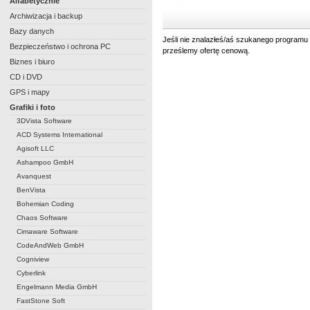
Alfabetycznie
Archiwizacja i backup
Bazy danych
Jeśli nie znalazłeś/aś szukanego programu 
Bezpieczeństwo i ochrona PC
prześlemy ofertę cenową.
Biznes i biuro
CD i DVD
GPS i mapy
Grafiki i foto
3DVista Software
ACD Systems International
Agisoft LLC
Ashampoo GmbH
Avanquest
BenVista
Bohemian Coding
Chaos Software
Cimaware Software
CodeAndWeb GmbH
Cogniview
Cyberlink
Engelmann Media GmbH
FastStone Soft