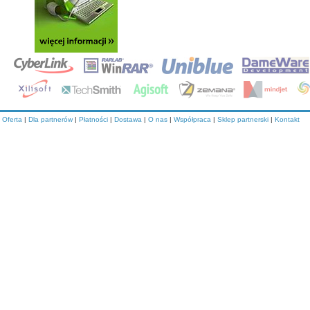
Oferta
|
Dla partnerów
|
Płatności
|
Dostawa
|
O nas
|
Współpraca
|
Sklep partnerski
|
Kontakt