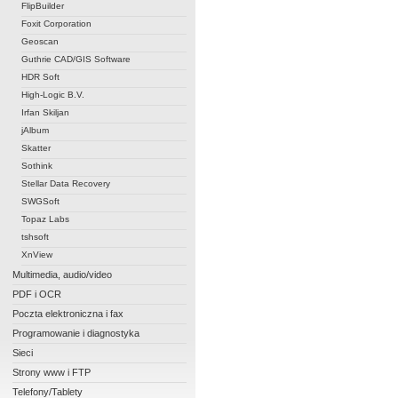
FlipBuilder
Foxit Corporation
Geoscan
Guthrie CAD/GIS Software
HDR Soft
High-Logic B.V.
Irfan Skiljan
jAlbum
Skatter
Sothink
Stellar Data Recovery
SWGSoft
Topaz Labs
tshsoft
XnView
Multimedia, audio/video
PDF i OCR
Poczta elektroniczna i fax
Programowanie i diagnostyka
Sieci
Strony www i FTP
Telefony/Tablety