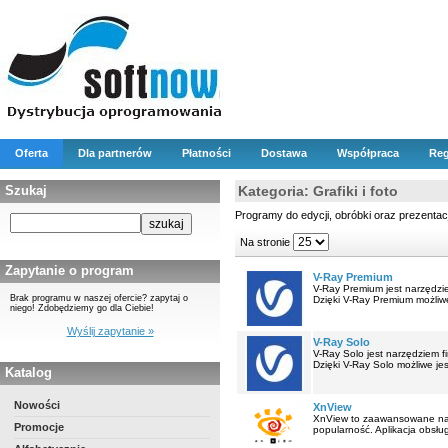
Oferta
Dla partnerów
Płatności
Dostawa
Współpraca
Reg
Szukaj
Kategoria: Grafiki i foto
Programy do edycji, obróbki oraz prezentacji 
Na stronie
Zapytanie o program
V-Ray Premium
V-Ray Premium jest narzędz
Brak programu w naszej ofercie? zapytaj o
Dzięki V-Ray Premium możliwe
niego! Zdobędziemy go dla Ciebie!
Wyślij zapytanie »
V-Ray Solo
V-Ray Solo jest narzędziem 
Dzięki V-Ray Solo możliwe je
Katalog
Nowości
XnView
XnView to zaawansowane narz
Promocje
popularność. Aplikacja obsłu