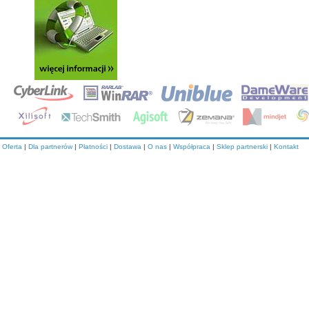
Oferta
|
Dla partnerów
|
Płatności
|
Dostawa
|
O nas
|
Współpraca
|
Sklep partnerski
|
Kontakt