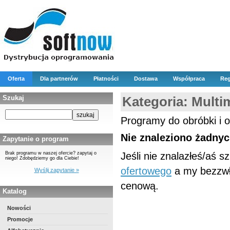
Oferta
Dla partnerów
Płatności
Dostawa
Współpraca
Reg
Szukaj
Kategoria: Multi
Programy do obróbki i o
Nie znaleziono żadnyc
Zapytanie o program
Brak programu w naszej ofercie? zapytaj o
Jeśli nie znalazłeś/aś 
niego! Zdobędziemy go dla Ciebie!
ofertowego
a my bezzwł
Wyślij zapytanie »
cenową.
Katalog
Nowości
Promocje