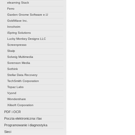
elearning Stack
Ferro
Garden Gnome Software e.U
GoldWave Inc.
Innoheim
iSpring Solutions
Lucky Monkey Designs LLC
Screenpresso
Skalp
Solveig Multimedia
Sorenson Media
Sothink
Stellar Data Recovery
TechSmith Corporation
Topaz Labs
Vyond
Wondershare
Xilisoft Corporation
PDF i OCR
Poczta elektroniczna i fax
Programowanie i diagnostyka
Sieci