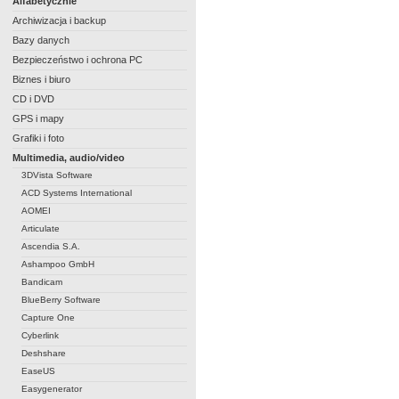
Alfabetycznie
Archiwizacja i backup
Bazy danych
Bezpieczeństwo i ochrona PC
Biznes i biuro
CD i DVD
GPS i mapy
Grafiki i foto
Multimedia, audio/video
3DVista Software
ACD Systems International
AOMEI
Articulate
Ascendia S.A.
Ashampoo GmbH
Bandicam
BlueBerry Software
Capture One
Cyberlink
Deshshare
EaseUS
Easygenerator