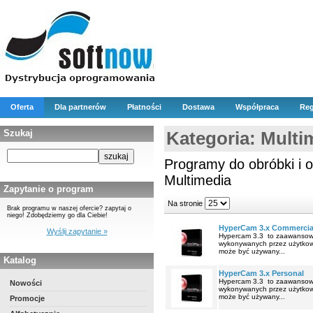
Oferta
Dla partnerów
Płatności
Dostawa
Współpraca
Reg
Szukaj
Kategoria: Multi
Programy do obróbki i o
Multimedia
Zapytanie o program
Na stronie
Brak programu w naszej ofercie? zapytaj o
niego! Zdobędziemy go dla Ciebie!
HyperCam 3.x Commercia
Wyślij zapytanie »
Hypercam 3.3 to zaawansowa
wykonywanych przez użytkown
może być używany...
Katalog
HyperCam 3.x Personal
Hypercam 3.3 to zaawansowa
Nowości
wykonywanych przez użytkown
może być używany...
Promocje