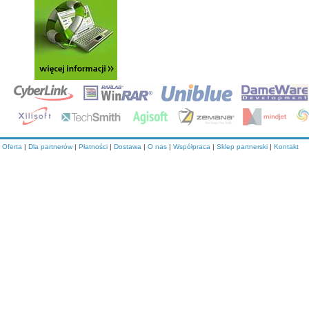
Oferta
|
Dla partnerów
|
Płatności
|
Dostawa
|
O nas
|
Współpraca
|
Sklep partnerski
|
Kontakt