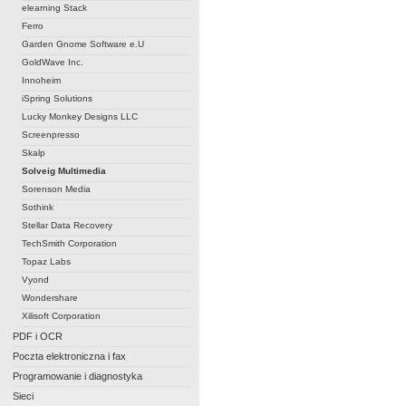
elearning Stack
Ferro
Garden Gnome Software e.U
GoldWave Inc.
Innoheim
iSpring Solutions
Lucky Monkey Designs LLC
Screenpresso
Skalp
Solveig Multimedia
Sorenson Media
Sothink
Stellar Data Recovery
TechSmith Corporation
Topaz Labs
Vyond
Wondershare
Xilisoft Corporation
PDF i OCR
Poczta elektroniczna i fax
Programowanie i diagnostyka
Sieci