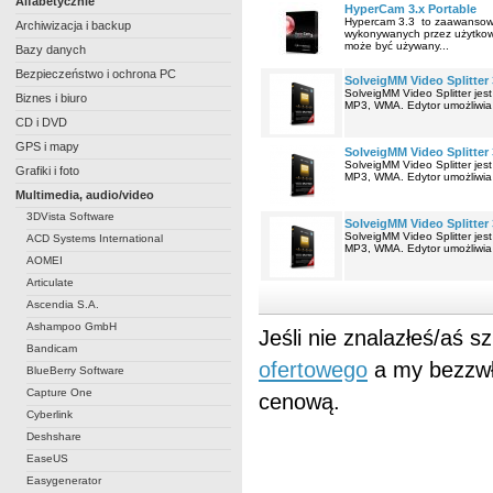
Alfabetycznie
HyperCam 3.x Portable
Hypercam 3.3 to zaawansowa
Archiwizacja i backup
wykonywanych przez użytkown
może być używany...
Bazy danych
Bezpieczeństwo i ochrona PC
SolveigMM Video Splitter
SolveigMM Video Splitter jes
Biznes i biuro
MP3, WMA. Edytor umożliwia t
CD i DVD
GPS i mapy
SolveigMM Video Splitter
SolveigMM Video Splitter jes
Grafiki i foto
MP3, WMA. Edytor umożliwia t
Multimedia, audio/video
3DVista Software
SolveigMM Video Splitter 
SolveigMM Video Splitter jes
ACD Systems International
MP3, WMA. Edytor umożliwia t
AOMEI
Articulate
Ascendia S.A.
Ashampoo GmbH
Jeśli nie znalazłeś/aś 
Bandicam
ofertowego
a my bezzwł
BlueBerry Software
Capture One
cenową.
Cyberlink
Deshshare
EaseUS
Easygenerator