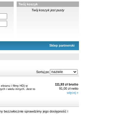
Twój koszyk
Twój koszyk jest pusty
Sklep partnerski
Sortuj po
111,93 zł brutto
ekranu i filmy HD) w
91,00 zł netto
h i wielu innych. Jest to
więcej »
y bezzwłocznie sprawdzimy jego dostępność i