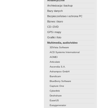
Alfabetycznie
Archiwizacja i backup
Bazy danych
Bezpieczeństwo i ochrona PC
Biznes i biuro
CD i DVD
GPS i mapy
Grafiki i foto
Multimedia, audio/video
3DVista Software
ACD Systems International
AOMEI
Articulate
Ascendia S.A.
Ashampoo GmbH
Bandicam
BlueBerry Software
Capture One
Cyberlink
Deshshare
EaseUS
Easygenerator