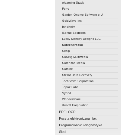
elearning Stack
Ferro
Garden Gnome Software e.U
GoldWave Inc.
Innoheim
iSpring Solutions
Lucky Monkey Designs LLC
Screenpresso
Skalp
Solveig Multimedia
Sorenson Media
Sothink
Stellar Data Recovery
TechSmith Corporation
Topaz Labs
Vyond
Wondershare
Xilisoft Corporation
PDF i OCR
Poczta elektroniczna i fax
Programowanie i diagnostyka
Sieci