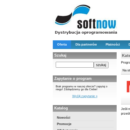
Oferta
Dla partnerów
Płatności
Szukaj
Kat
Progra
Na s
Zapytanie o program
Brak programu w naszej ofercie? zapytaj o
niego! Zdobędziemy go dla Ciebie!
Wyślij zapytanie »
Katalog
Jeśli 
prześ
Nowości
Promocje