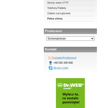
Strony www i FTP
Telefony/Tablety
Zdalne zarządzanie
Pełna oferta
Producenci
Kontakt
kontakt@softnow.pl
+48 530 339 506
Skype (chat)