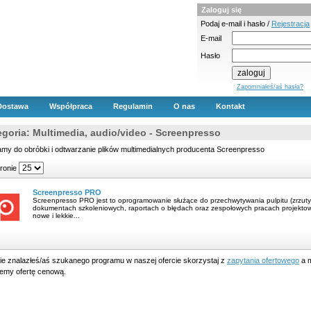
Zaloguj się
Podaj e-mail i hasło /
Rejestracja
E-mail
Hasło
Zapomniałeś/aś hasła?
Dostawa
Współpraca
Regulamin
O nas
Kontakt
egoria: Multimedia, audio/video - Screenpresso
my do obróbki i odtwarzanie plików multimedialnych producenta Screenpresso
tronie
Screenpresso PRO
Screenpresso PRO jest to oprogramowanie służące do przechwytywania pulpitu (zrzuty 
dokumentach szkoleniowych, raportach o błędach oraz zespołowych pracach projektowyc
nowe i lekkie...
nie znalazłeś/aś szukanego programu w naszej ofercie skorzystaj z
zapytania ofertowego
a m
lemy ofertę cenową.